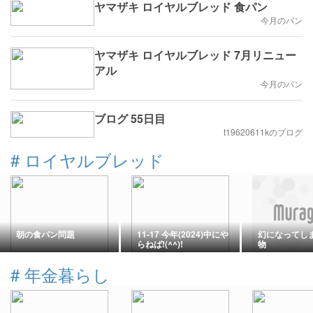
ヤマザキ ロイヤルブレッド 食パン
今月のパン
ヤマザキ ロイヤルブレッド 7月リニュー
アル
今月のパン
ブログ 55日目
t19620611kのブログ
#
ロイヤルブレッド
朝の食パン問題
11-17 今年(2024)中にや
幻になってし
らねば!(^^)!
物
#
年金暮らし