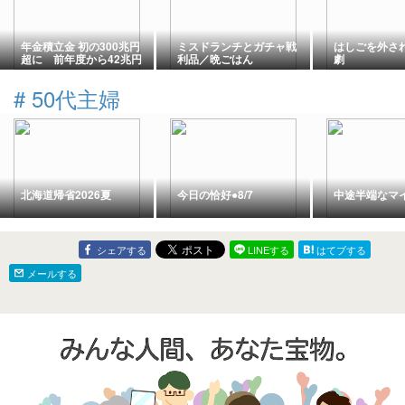
年金積立金 初の300兆円
ミスドランチとガチャ戦
はしごを外さ
超に 前年度から42兆円
利品／晩ごはん
劇
以上増加
#
50代主婦
北海道帰省2026夏
今日の恰好●8/7
中途半端なマ
シェアする
LINEする
はてブする
メールする