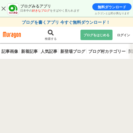
ブログみるアプリ
無料ダウンロード
日本中の
好きなブログ
をすばやく見られます
ムラゴンとはIDが異なります
ブログを書くアプリ 今すぐ無料ダウンロード！
ブログをはじめる
ログイン
検索する
記事画像
新着記事
人気記事
新登場ブログ
ブログ村カテゴリー
閲