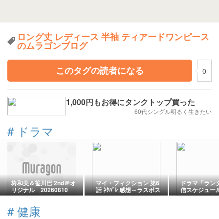
ロング丈 レディース 半袖 ティアードワンピース
のムラゴンブログ
このタグの読者になる
0
1,000円もお得にタンクトップ買った
60代シングル明るく生きたい
#
ドラマ
柊和美＆笹川巴 2nd＠オ
マイ・フィクション 第6
ドラマ「ラン
リジナル 20260810
話 ﾈﾀﾊﾞﾚ 感想～ラスボス
信スケジュー
は主人公！？
話？
#
健康