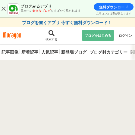
ブログみるアプリ
無料ダウンロード
日本中の
好きなブログ
をすばやく見られます
ムラゴンとはIDが異なります
ブログを書くアプリ 今すぐ無料ダウンロード！
ブログをはじめる
ログイン
検索する
記事画像
新着記事
人気記事
新登場ブログ
ブログ村カテゴリー
閲