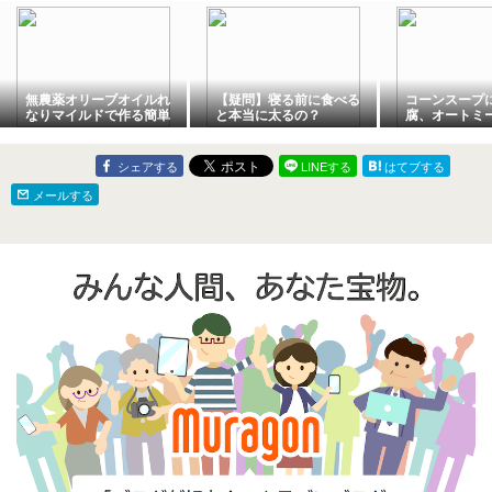
無農薬オリーブオイルれ
【疑問】寝る前に食べる
コーンスープ
なりマイルドで作る簡単
と本当に太るの？
腐、オートミー
フォカッチャ
チャードを加
は
シェアする
LINEする
はてブする
メールする