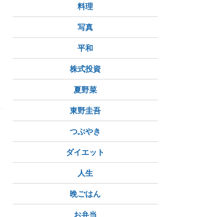
料理
写真
平和
日
株式投資
夏野菜
東野圭吾
つぶやき
ダイエット
人生
晩ごはん
お弁当