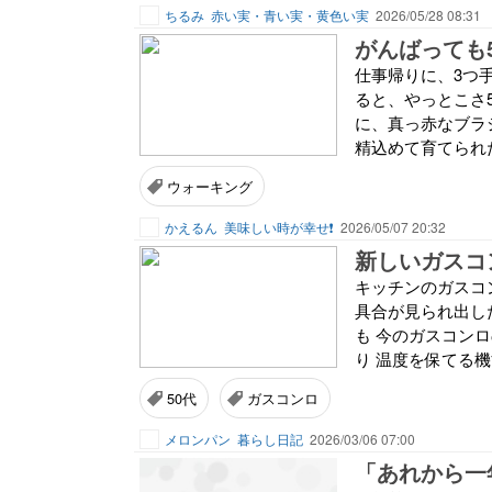
ちるみ
赤い実・青い実・黄色い実
2026/05/28 08:31
がんばっても5000歩🚶
仕事帰りに、3つ
ると、やっとこさ50
に、真っ赤なブラシ
精込めて育てられた
ウォーキング
かえるん
美味しい時が幸せ❗️
2026/05/07 20:32
新しいガスコ
キッチンのガスコ
具合が見られ出し
も 今のガスコン
り 温度を保てる機
50代
ガスコンロ
メロンパン
暮らし日記
2026/03/06 07:00
「あれから一年」