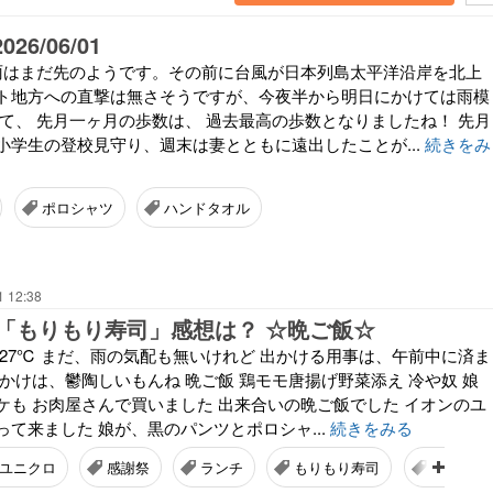
26/06/01
雨はまだ先のようです。その前に台風が日本列島太平洋沿岸を北上
ト地方への直撃は無さそうですが、今夜半から明日にかけては雨模
さて、 先月一ヶ月の歩数は、 過去最高の歩数となりましたね！ 先月
小学生の登校見守り、週末は妻とともに遠出したことが...
続きをみ
ポロシャツ
ハンドタオル
1 12:38
「もりもり寿司」感想は？ ☆晩ご飯☆
温27℃ まだ、雨の気配も無いけれど 出かける用事は、午前中に済ま
かけは、鬱陶しいもんね 晩ご飯 鶏モモ唐揚げ野菜添え 冷や奴 娘
ケも お肉屋さんで買いました 出来合いの晩ご飯でした イオンのユ
て来ました 娘が、黒のパンツとポロシャ...
続きをみる
ユニクロ
感謝祭
ランチ
もりもり寿司
アラ汁