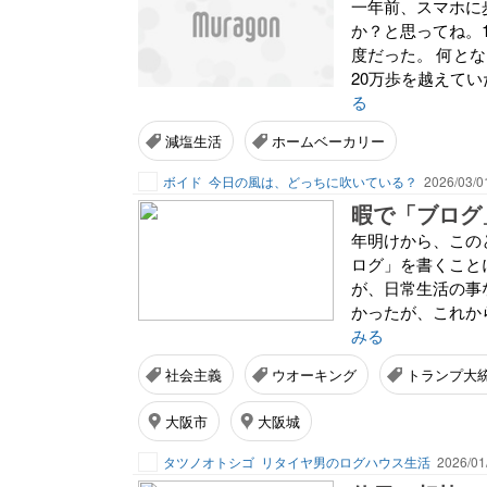
一年前、スマホに
か？と思ってね。
度だった。 何と
20万歩を越えてい
る
減塩生活
ホームベーカリー
ボイド
今日の風は、どっちに吹いている？
2026/03/0
暇で「ブログ
年明けから、この
ログ」を書くこと
が、日常生活の事
かったが、これか
みる
社会主義
ウオーキング
トランプ大
大阪市
大阪城
タツノオトシゴ
リタイヤ男のログハウス生活
2026/01