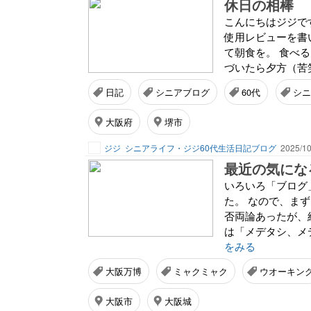
休日の相棒
こんにちはジジで
使用レビューを書
て朝食を。 食べ
づいたら夕方（苦笑
日記
シニアブログ
60代
シニ
大阪府
堺市
ジジ
シニアライフ・ジジ60代生活日記ブログ
2025/10
最近の気にな
いろいろ「ブログ
た。 なので、ま
否両論あったが、
は「メデタシ、メ
をみる
大阪万博
ミャクミャク
ウオーキン
大阪市
大阪城