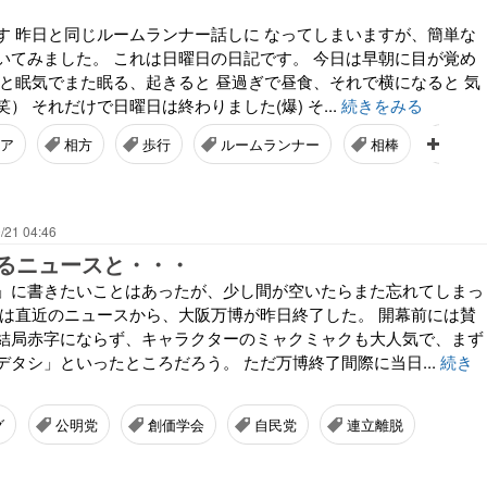
す 昨日と同じルームランナー話しに なってしまいますが、簡単な
いてみました。 これは日曜日の日記です。 今日は早朝に目が覚め
ると眠気でまた眠る、起きると 昼過ぎで昼食、それで横になると 気
） それだけで日曜日は終わりました(爆) そ...
続きをみる
ア
相方
歩行
ルームランナー
相棒
日曜
/21 04:46
るニュースと・・・
」に書きたいことはあったが、少し間が空いたらまた忘れてしまっ
ずは直近のニュースから、大阪万博が昨日終了した。 開幕前には賛
結局赤字にならず、キャラクターのミャクミャクも大人気で、まず
デタシ」といったところだろう。 ただ万博終了間際に当日...
続き
グ
公明党
創価学会
自民党
連立離脱