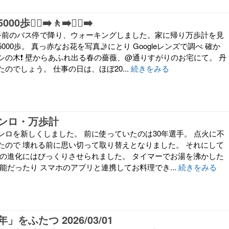
‍♀️‍➡️🚶‍➡️🚶‍♂️‍➡️
手前のバス停で降り、ウォーキングしました。家に帰り万歩計を見
00歩。 真っ赤なお花を写真🤳にとり Googleレンズで調べ 確か
の木❗️ 壁からあふれ出る春の薔薇、@通りすがりのお宅にて。 丹
のでしょう。 仕事の日は、ほぼ20...
続きをみる
ンロ・万歩計
ンロを新しくしました。 前に使っていたのは30年選手。 点火に不
たので 壊れる前に思い切って取り替えとなりました。 それにして
ロの進化にはびっくりさせられました。 タイマーでお湯を沸かした
能だったり スマホのアプリと連携してお料理でき...
続きをみる
をふたつ 2026/03/01