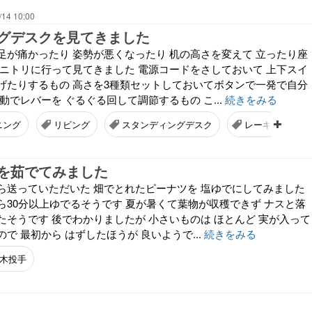
/14 10:00
グデスクを見てきました
足が痛かったり 姿勢が悪くなったり 机の高さを変えて 立ったり座
 ニトリに行って見てきました 電源コードをさしておいて 上下スイ
げたりするもの 高さを3種類セットしておいてボタンで一発で自分
動でレバーを ぐるぐる回して調節するもの こ...
続きをみる
ニング
リビング
スタンディングデスク
レーキ
を茹でてみました
ら送っていただいた 畑でとれたピーナツを 塩ゆでにしてみました
ら30分以上ゆでるそうです 夏が暑くて葉物が収穫できず ナスと落
たそうです 後でわかりましたが 小さいものは ほとんど 実が入って
で 最初から はずしたほうが 良いようで...
続きをみる
木投手