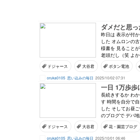
ダメだと思っ
昨日は 表示が付
した オムロンの古
様書を 見ること
老頭だし（笑 よか
ドジャース
大谷君
ボタン電池
oruka0105
思い込みの毎日
2025/10/02 07:31
一日 1万歩
長続きするか わ
す 時間を自分で自
した そしてお昼ご
のブログで デパ地下
ドジャース
大谷君
花・園芸ブログ
oruka0105
思い込みの毎日
2025/10/01 06:46