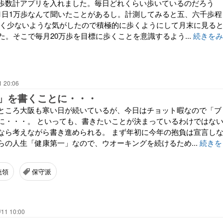
歩数計アプリを入れました。毎日どれくらい歩いているのだろう
1日1万歩なんて聞いたことがあるし。計測してみると五、六千歩程
なく少ないような気がしたので積極的に歩くようにして月末に見る
た。そこで毎月20万歩を目標に歩くことを意識するよう...
続きをみ
1 20:06
」を書くことに・・・
ところ大阪も寒い日が続いているが、今日はチョット暇なので「ブ
に・・・。 といっても、書きたいことが決まっているわけではな
なら考えながら書き進められる。 まず年初に今年の抱負は宣言し
らの人生「健康第一」なので、ウオーキングを続けるため...
続きを
統領
保守派
/11 10:00