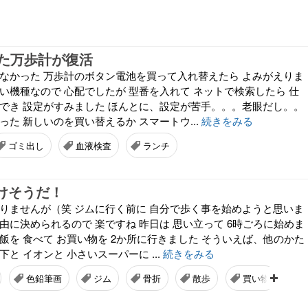
た万歩計が復活
かなかった 万歩計のボタン電池を買って入れ替えたら よみがえりま
い機種なので 心配でしたが 型番を入れて ネットで検索したら 仕
ができ 設定がすみました ほんとに、設定が苦手。。。老眼だし。。
った 新しいのを買い替えるか スマートウ...
続きをみる
ゴミ出し
血液検査
ランチ
歩けそうだ！
かりませんが（笑 ジムに行く前に 自分で歩く事を始めようと思いま
由に決められるので 楽ですね 昨日は 思い立って 6時ごろに始めま
飯を 食べて お買い物を 2か所に行きました そういえば、他のかた
と イオンと 小さいスーパーに ...
続きをみる
色鉛筆画
ジム
骨折
散歩
買い物