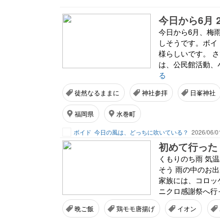
今日から6月 20
今日から6月、梅
しそうです。ボイ
様らしいです。 
は、公民館活動、
る
徒然なるままに
神社参拝
日峯神社
福岡県
水巻町
ボイド
今日の風は、どっちに吹いている？
2026/06/0
初めて行った
くもりのち雨 気
そう 雨の中のお出
家族には、コロッ
ニクロ感謝祭へ行っ
晩ご飯
鶏モモ唐揚げ
イオン