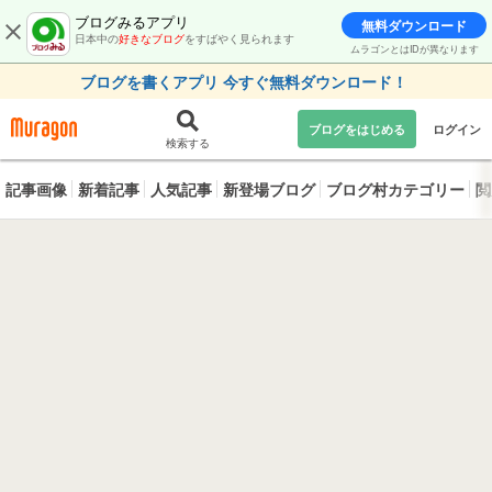
ブログみるアプリ
無料ダウンロード
日本中の
好きなブログ
をすばやく見られます
ムラゴンとはIDが異なります
ブログを書くアプリ 今すぐ無料ダウンロード！
ブログをはじめる
ログイン
検索する
記事画像
新着記事
人気記事
新登場ブログ
ブログ村カテゴリー
閲