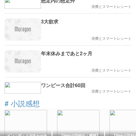
想定内の想定外
浪費とスマートレシート
3大欲求
浪費とスマートレシート
年末休みまであと2ヶ月
浪費とスマートレシート
ワンピース合計60回
浪費とスマートレシート
#
小説感想
イン・ザ・メガチャーチ
【Web小説紹介・感想】
【Web小説紹