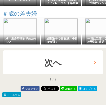
フィンレーベン 千年図書
『逆襲のシャ
館の魔法使い【異世界転
に憑依した元
生・魔法使い・学園・本
アクシズを落
#
歳の差夫婦
の虫】
圏を支配する 
らしたいだけ
ナハイムと狂
を担がれて逃
件〜【憑依・
政・完結】
鳩、集合時間を早めたら
通勤途中で見る鳩、今日
一日に二度、
しい
は何羽？
ホ野郎に遭遇
次へ
1
/
2
シェアする
LINEする
はてブする
メールする