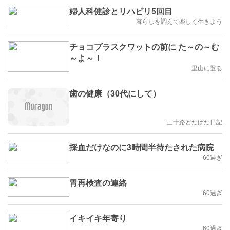
婦人科健診とリハビリ5回目
暮らしを調えて楽しく生きよう
チョコプラスクワットの前に た～の～む
～よ～！
里山に登る
歯の健康（30代にして）
三十路どたばた日記
採血だけなのに3時間半待たされた病院
60過ぎ
胃再検査の連絡
60過ぎ
イキイキ年寄り
60過ぎ