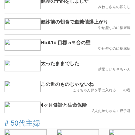
健診の予約をしました
みねこさんの暮らし
健診前の朝食で血糖値爆上がり
やせ型なのに糖尿病
HbA1c 目標 5％台の壁
やせ型なのに糖尿病
太ったままでした
🌈愛しいサキちゃん
この世のものじゃないね
こぅちゃん夢を手に入れる……の巻
4ヶ月健診と生命保険
2人お姉ちゃん＋双子君
#
50代主婦