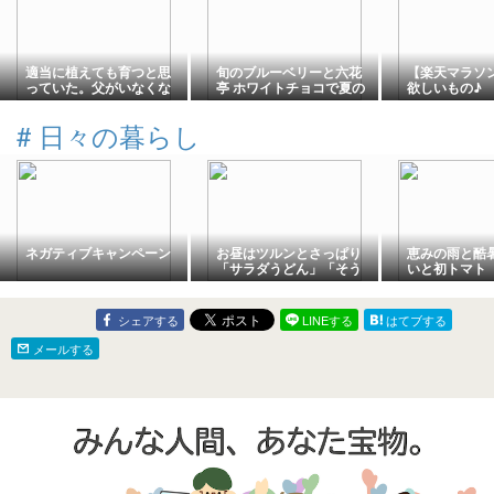
適当に植えても育つと思
旬のブルーベリーと六花
【楽天マラソ
っていた。父がいなくな
亭 ホワイトチョコで夏の
欲しいもの♪
った畑のこと
おやつと、最近のグルテ
ンフリーおやついろい
#
日々の暮らし
ろ。
ネガティブキャンペーン
お昼はツルンとさっぱり
恵みの雨と酷暑
「サラダうどん」「そう
いと初トマト
めん」と熱中症
シェアする
LINEする
はてブする
メールする