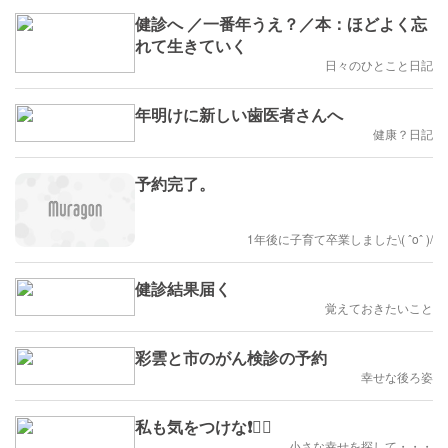
健診へ ／一番年うえ？／本：ほどよく忘
れて生きていく
日々のひとこと日記
年明けに新しい歯医者さんへ
健康？日記
予約完了。
1年後に子育て卒業しました\( ˆoˆ )/
健診結果届く
覚えておきたいこと
彩雲と市のがん検診の予約
幸せな後ろ姿
私も気をつけな❗😮‍💨
小さな幸せを探して・・・