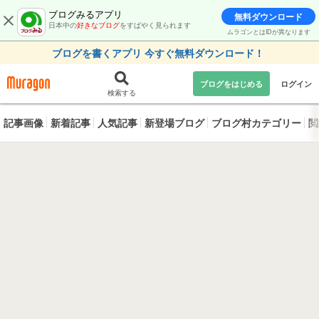
ブログみるアプリ
無料ダウンロード
日本中の
好きなブログ
をすばやく見られます
ムラゴンとはIDが異なります
ブログを書くアプリ 今すぐ無料ダウンロード！
ブログをはじめる
ログイン
検索する
記事画像
新着記事
人気記事
新登場ブログ
ブログ村カテゴリー
閲