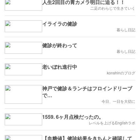
人生2回目の胃カメラ明日に迫る！！
二足のわらじで生きていく
イライラの健診
暮らし日記
健診が終わって
暮らし日記
老いぼれ進行中
konshinのブログ
神戸で健診＆ランチはフロインドリーブ
で…
今日、一日を大切に
1559. 6ヶ月点検だったの。
レベルを上げるEnglishラボ
【血糖値】健診結果をきちんと確認して