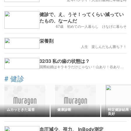
健診で、え、うそ！ってくらい減ってい
たもの、なーんだ
67歳 初めての一人暮らし けなげに暮らそ
栄養剤
人生 楽しんだもん勝ち？！
32/33 私の歯の状態は？
国際結婚はキラキラだけじゃない！山あり！谷あり！闇もある！？
#
健診
ムカッときた返答
健康診断
特定健診結果
良好
血圧減少、視力、 InBody測定