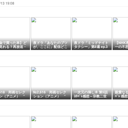
/13 19:08
金で買った本】ど
夜ドラ「あなたのブツ
夜ドラ「ミッドナイト
【NHK
見れる？再放送・
が、ここに」配信どこ
タクシー」第8週 ep.3
一の不
・原作・キャスト
で見れる？あらすじ・
2（最終回）
短編ド
め
キャスト・感想・見ど
から名
ころを紹介
ん」「
あらす
挙解説
,618 邦画セレク
№2,616 邦画セレク
一次元の挿し木 第5話
親愛なる
ン（アニメ） “
ション（アニメ） “
ﾈﾀﾊﾞﾚ感想～宗教二世
ﾊﾞﾚ 
アトム ”
タイガーマスク ”
で紫陽とは兄妹！？
死んだ