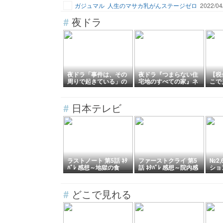
ガジュマル
人生のマサカ乳がんステージゼロ
2022/04
#
夜ドラ
夜ドラ「事件は、その
夜ドラ『つまらない住
【税
周りで起きている」の
宅地のすべての家』ネ
こで
動画を無料視聴できる
タバレ感想｜逃亡犯の
配信
配信サイトは？あらす
目的とラストの結末を
まと
じ・キャスト・感想も
考察
#
日本テレビ
紹介
ラストノート 第5話 ﾈﾀ
ファーストクライ 第5
№2
ﾊﾞﾚ 感想～地獄の食
話 ﾈﾀﾊﾞﾚ 感想～院内感
ショ
卓。坂井真紀の壁を超
染からの出産
鉄腕
えれる？
#
どこで見れる