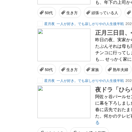
も、年下の上司から
50代
生き方
頑張っている人
星月夜
一人が好き。でも寂しがりやの人生後半戦
202
正月三日目、
昨日の夜、実家か
たぶんそれは母も
チンコに行ってし
も… せっかく家に
50代
生き方
家族
熟年夫婦
星月夜
一人が好き。でも寂しがりやの人生後半戦
202
夜ドラ「ひら
阿佐ヶ谷パールセン
に幕を下ろしまし
春に店先でおたま
た。何かのテレビ番
る