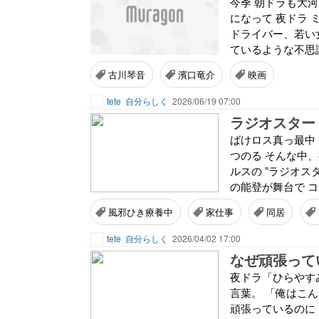
今季 朝ドラも大
になって 夜ドラ 
ドライバー、若い
ているような不思議
古川琴音
濱口竜介
映画
tete
自分らしく
2026/06/19 07:00
ラジオスター
ばけロス真っ最中
つのる そんな中
ルスの ”ラジオス
の能登が舞台で コ
風邪ひき療養中
家仕事
同居
tete
自分らしく
2026/04/02 17:00
なぜ頑張って
夜ドラ「ひらやす
言葉。 「俺はこ
頑張っているのに