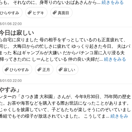
も。 それなのに、身寄りのないおばあさんから...
続きをみる
ひらやすみ
ヒデキ
真面目
6/01/06 22:00
今日は寂しい
ら自宅に戻りました 母の相手をずっとしているのも正直疲れて、
同じ。 大晦日からの忙しさに疲れて ゆっくり起きた今日。 夫はパ
まった 私はギャンブルが大嫌い だからパチンコ屋に入り浸る夫
帰ってきたのに しーんとしている 仲の良い夫婦だ...
続きをみる
ひらやすみ
正月
寂しい
6/01/03 22:00
やすみ」
ターの「さつき濃 大和園」さんが、今年9月30日、75年間の歴史
た。お茶や海苔などを購入する際お世話になったことがあります。
じゃくしを披露していて、子どもたちが楽しそうにのぞいていまし
組でもその様子が放送されていました。 こうしてま...
続きをみ