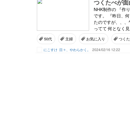
つくたべが面
NHK制作の 『作
です。 『昨日、
たのですが、、、^^
ってて 何となく見
50代
主婦
お気に入り
つくた
にこすけ
日々、やわらかく。
2024/02/16 12:22