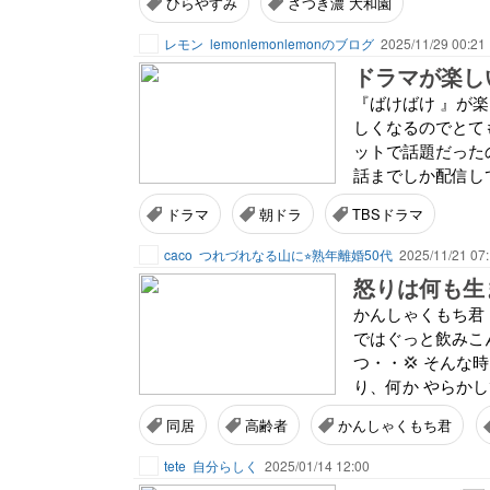
ひらやすみ
さつき濃 大和園
レモン
lemonlemonlemonのブログ
2025/11/29 00:21
ドラマが楽し
『ばけばけ 』が
しくなるのでとて
ットで話題だったの
話までしか配信して
ドラマ
朝ドラ
TBSドラマ
caco
つれづれなる山に⭐︎熟年離婚50代
2025/11/21 07
怒りは何も生
かんしゃくもち君
ではぐっと飲みこ
つ・・💢 そん
り、何か やらかし
同居
高齢者
かんしゃくもち君
tete
自分らしく
2025/01/14 12:00