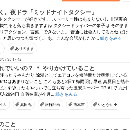
く。夜ドラ「ミッドナイトタクシー」
トタクシー」が好きです。 ストーリー性はあまりないし 非現実的
 観てると落ち着きますよね タクシードライバーの象子は そのまま
のリアクション、言葉、できないよ。 普通に社会人してるとね だけ
と思いつつも気づく。 あ、こんな会話がしたか...
続きをみる
」
ありのまま
6/07/26 17:42
れでいいの？ ＊ やりかけていること
が降ったりやんだり 除湿としてエアコンを短時間だけ稼働している
26℃はあまりないこと これもあと2日❓ 梅雨明け早速 真夏日と熱帯
よ☀️🥵 またもやついでに立ち寄った激安スーパー TRIALで 九州
込2894円 自宅在庫が今月...
続きをみる
ライム
真田丸
旅行計画
熊本市
いとうせいこう
のこと