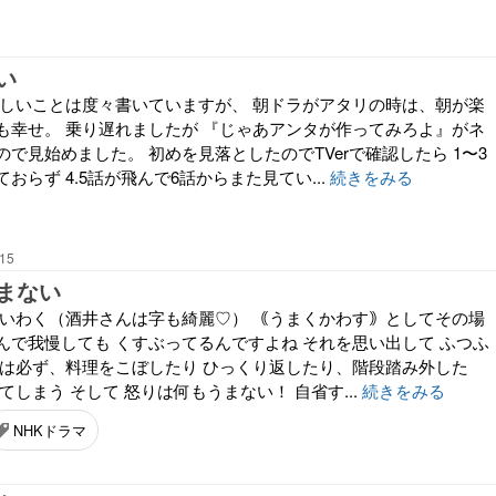
い
楽しいことは度々書いていますが、 朝ドラがアタリの時は、朝が楽
も幸せ。 乗り遅れましたが 『じゃあアンタが作ってみろよ』がネ
で見始めました。 初めを見落としたのでTVerで確認したら 1〜3
おらず 4.5話が飛んで6話からまた見てい...
続きをみる
:15
まない
 いわく（酒井さんは字も綺麗♡） ｟うまくかわす｠としてその場
んで我慢しても くすぶってるんですよね それを思い出して ふつふ
な時は必ず、料理をこぼしたり ひっくり返したり、階段踏み外した
てしまう そして 怒りは何もうまない！ 自省す...
続きをみる
NHKドラマ