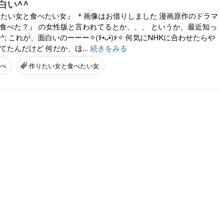
白い^^
りたい女と食べたい女』 ＊画像はお借りしました 漫画原作のドラマ
何食べた？』 の女性版と言われてるとか、、、 というか、最近知っ
; これが、面白いのーーー✧(۶•̀ᴗ•́)۶✧ 何気にNHKに合わせたらや
てたんだけど 何だか、ほ...
続きをみる
べ
作りたい女と食べたい女