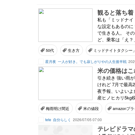
観ると落ち着
私も「ミッドナイ
な設定もあるのに
で生きる人。 そ
ど、乗客は「え？」
50代
生き方
ミッドナイトタクシー
星月夜
一人が好き。でも寂しがりやの人生後半戦
202
米の価格はこ
引き続き 強い雨
けれど 7月で最高
夜予報、いよいよだ
産ヒノヒカリ5kg税
梅雨明け間近
米の値段
amazonプ
tete
自分らしく
2026/07/05 07:00
テレビドラマ