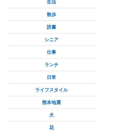
生活
え
散歩
読書
シニア
仕事
ランチ
日常
ライフスタイル
熊本地震
犬
花