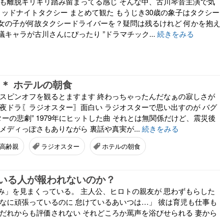
河も離脱ギリギリ踏み留まってる感じ そんな中、古川琴音主演で気
ミッドナイトタクシー まとめて観た もうじき30歳の象子はタクシー
女の子が何故タクシードライバーを？疑問は残るけれど 何かを抱
キャラが古川さんにぴったり ”ドラマチック...
続きをみる
 ＊ ホテルの朝食
 スピンオフを観るとますます 終わっちゃったんだなぁの寂しさが
、夜ドラ〖ラジオスター〗面白い ラジオスターで思い出すのが バグ
ターの悲劇” 1979年にヒットした曲 それとは無関係だけど、震災後
メディっぽさもありながら 裏話や真実が...
続きをみる
高齢親
ラジオスター
ホテルの朝食
いる人が報われないのか？
み」を見まくっている。 主人公、ヒロトの親友が 思わずもらした
んなに頑張っているのに 怠けているあいつは…」 彼は育児も仕事も
 だれからも評価されない それどころか罵声を浴びせられる 妻から