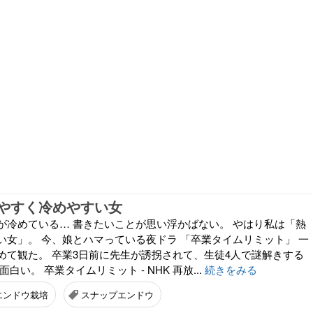
やすく冷めやすい女
が冷めている… 書きたいことが思い浮かばない。 やはり私は「熱
い女」。 今、娘とハマっている夜ドラ 「卒業タイムリミット」 一
めて観た。 卒業3日前に先生が誘拐されて、生徒4人で謎解きする
白い。 卒業タイムリミット - NHK 再放...
続きをみる
エンドウ栽培
スナップエンドウ