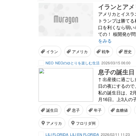
イランとアメ
アメリカとイスラ
トランプは勝てる
口を利くなら弱い
ての！ 核開発が
をみる
イラン
アメリカ
戦争
歴史
NEO
NEOのゆとりを楽しむ生活
2026/03/15 06:00
息子の誕生日
↑ 出産後に過ご
日の夜にするので
私の誕生日は、2月
月16日。上3人の
誕生日
息子
年子
血糖値
アメリカ
フロリダ州
LILI FLORIDA
LILI EN FLORIDA
2026/02/11 11:23