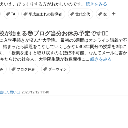
えいえ、びっくりする方がおかしいのです...
続きをみる
TA
平成生まれの指導者
世代交代
友
羊羹
が始まる😳ブログ当分お休み予定です🙇‍♀️
無事に入学手続きが済んだ大学院。 最初の6週間はオンライン講義で不
始まったら課題をこなしていくしかない‼︎ 3年間分の授業を2年に
く、「授業を逃すと取り戻すのもほぼ不可能」なんてメールに書か
ドキだらけの社会人、大学院生活が数週間後に...
続きをみる
み
ブログ休み
ダーウィン
を旅した思い出
2023/12/12 11:40