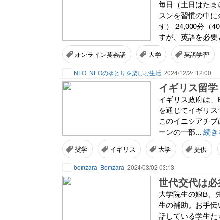
毎日（土日はたま
スンを習慣の中に落
す） 24,000
すが、英語を必要
オンライン英会話
大学
英語学習
NEO
NEOのゆとりを楽しむ生活
2024/12/24 12:00
イギリス留学：
イギリス政府は、Bri
を通じてイギリス
このイニシアチブは、G
ーンの一部...
続き
奨学
イギリス
大学
提供
bomzara
Bomzara
2024/03/02 03:13
世代交代は必
大学院生の娘B、
生の補助。お手伝
話している学生たち