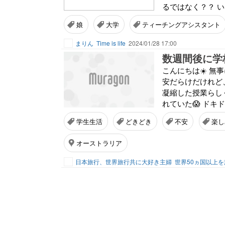
るではなく？？ い
娘
大学
ティーチングアシスタント
まりん
Time is life
2024/01/28 17:00
数週間後に学校
こんにちは☀️ 
安だらけだけれど、
凝縮した授業らし
れていた😱 ドキ
学生生活
どきどき
不安
楽し
オーストラリア
日本旅行、世界旅行共に大好き主婦
世界50ヵ国以上