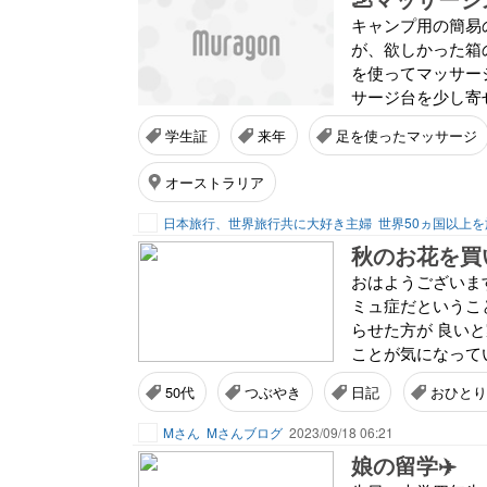
キャンプ用の簡易
が、欲しかった箱
を使ってマッサージ
サージ台を少し寄せ
学生証
来年
足を使ったマッサージ
オーストラリア
日本旅行、世界旅行共に大好き主婦
世界50ヵ国以上
秋のお花を買
おはようございます
ミュ症だというこ
らせた方が 良い
ことが気になってい
50代
つぶやき
日記
おひとり
Mさん
Mさんブログ
2023/09/18 06:21
娘の留学✈️