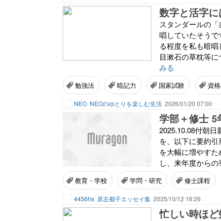
数字と活字に
スタンダールの「
唱していたそうで
る程度を私も暗唱
目漱石の草枕等に
みる
勉強法
暗記力
国家試験
資格
NEO
NEOのゆとりを楽しむ生活
2026/01/20 07:00
学部＋修士 
2025.10.0
を、以下に要約引
を大幅に増やすた
し、来年度からの導
教育・学校
学問・研究
修士課程
4456hs
原左都子エッセイ集
2025/10/12 16:26
忙しい時ほど