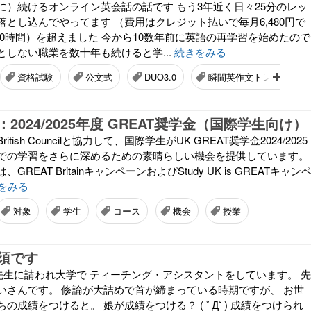
に）続けるオンライン英会話の話です もう3年近く日々25分のレッ
とし込んでやってます （費用はクレジット払いで毎月6,480円で
分（400時間）を超えました 今から10数年前に英語の再学習を始めたので
としない職業を数十年も続けると学...
続きをみる
資格試験
公文式
DUO3.0
瞬間英作文トレーニング
2024/2025年度 GREAT奨学金（国際学生向け）
tish Councilと協力して、国際学生がUK GREAT奨学金2024/2025
での学習をさらに深めるための素晴らしい機会を提供しています。
REAT BritainキャンペーンおよびStudy UK is GREATキャン
をみる
対象
学生
コース
機会
授業
須です
先生に請われ大学で ティーチング・アシスタントをしています。 先
いさんです。 修論が大詰めで首が締まっている時期ですが、 お世
の成績をつけると。 娘が成績をつける？ ( ﾟДﾟ) 成績をつけられ