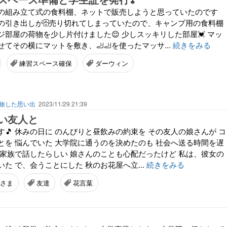
の組み立て式の食料棚、ネットで販売しようと思っていたのです
の引き出しが🗄️売り切れてしまっていたので、キャンプ用の食料棚
部屋の荷物を少し片付けました😌 少しスッキリした部屋💓 マッ
てその横にマットを敷き、🦶🦶を使ったマッサ...
続きをみる
練習スペース確保
ダーウィン
を旅した思い出
2023/11/29 21:39
い友人と
🎵 休みの日に のんびりと昼飲みの約束を その友人の娘さんが コ
とを 悩んでいた 大学院に通うのを決めたのも 社会へ送る時間を遅
と家族で話したらしい 娘さんのことも心配だったけど 私は、彼女の
た で、会うことにした 秋のお花屋へ立...
続きをみる
さま
友達
花言葉