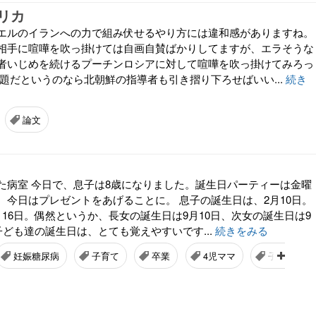
リカ
エルのイランへの力で組み伏せるやり方には違和感がありますね。
相手に喧嘩を吹っ掛けては自画自賛ばかりしてますが、エラそうな
者いじめを続けるプーチンロシアに対して喧嘩を吹っ掛けてみろっ
問題だというのなら北朝鮮の指導者も引き摺り下ろせばいい...
続き
論文
した病室 今日で、息子は8歳になりました。誕生日パーティーは金曜
、今日はプレゼントをあげることに。 息子の誕生日は、2月10日。
16日。偶然というか、長女の誕生日は9月10日、次女の誕生日は9
子ども達の誕生日は、とても覚えやすいです...
続きをみる
妊娠糖尿病
子育て
卒業
4児ママ
子ども