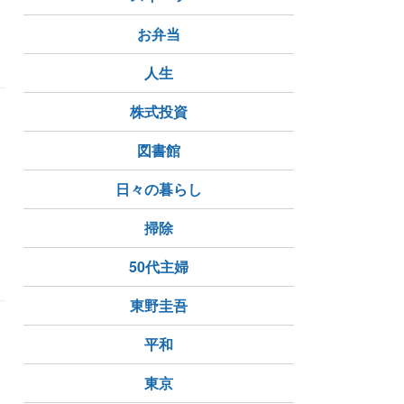
お弁当
ご馳走様＼(^o^)／
人生
株式投資
図書館
日々の暮らし
掃除
50代主婦
東野圭吾
平和
東京