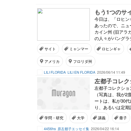
もう1つのサ
今日は、「ロヒン
あったので、ニュ
カイン州 (旧ア
の人々がバングラ
サイト
ミャンマー
ロヒンギャ
アメリカ
フロリダ州
LILI FLORIDA
LILI EN FLORIDA
2026/06/14 11:49
左都子コレク
左都子コレクション 
（写真は、我が2
ートは、私が30
り、あるいは定期
学問・研究
大学
講義
冊子
4456hs
原左都子エッセイ集
2026/04/22 16:14