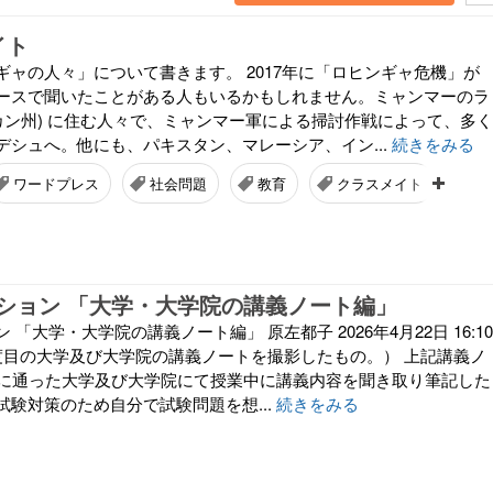
イト
ギャの人々」について書きます。 2017年に「ロヒンギャ危機」が
ースで聞いたことがある人もいるかもしれません。ミャンマーのラ
ラカン州) に住む人々で、ミャンマー軍による掃討作戦によって、多く
デシュへ。他にも、パキスタン、マレーシア、イン...
続きをみる
ワードプレス
社会問題
教育
クラスメイト
ブ
ション 「大学・大学院の講義ノート編」
「大学・大学院の講義ノート編」 原左都子 2026年4月22日 16:10
度目の大学及び大学院の講義ノートを撮影したもの。） 上記講義ノ
代に通った大学及び大学院にて授業中に講義内容を聞き取り筆記した
試験対策のため自分で試験問題を想...
続きをみる