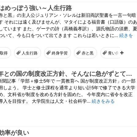
はめっぽう強い～人生行路
赤と黒」の主人公ジュリアン・ソレルは新旧両訳聖書を一言一句暗
す それには遠く及びませんが、マタイによる福音書（口語版）の
しています また、ゲーテの詩（高橋義孝訳）、源氏物語の須磨、
ついて、今も口をついて出てきます これらは若いときに...
続きを
取得
人生行路
終身学習
赤と黒
青い鳥
5年との国の制度改正方針、そんなに急がずとて…
8付朝日新聞記事「学部＋修士5年で 一貫教育へ 国が制度改正方針」の一部
用しよう。 学士と修士課程を通常より短い計5年で修了できる大学
め、文科省が制度を改める方針を固めた。 今年度内に省令を改正
入を目指す。 大学院生は人文・社会科学...
続きをみる
効率が良い