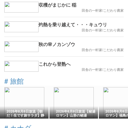
収穫がまじかに 稲
田舎の一軒家/こだわり農家
灼熱を乗り越えて・・・キュウリ
田舎の一軒家/こだわり農家
秋の🌸ノカンゾウ
田舎の一軒家/こだわり農家
これから登熟へ
田舎の一軒家/こだわり農家
#
旅館
2026年8月8日放送【朝
2026年8月8日放送【秘湯
2026年8月8
だ！生です旅サラダ】静
ロマン】山形の秘湯
ロマン】福島
岡・伊豆の旅！おすすめ
の観光・グルメをご紹介
#
カナダ