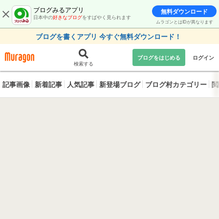
ブログみるアプリ
無料ダウンロード
日本中の
好きなブログ
をすばやく見られます
ムラゴンとはIDが異なります
ブログを書くアプリ 今すぐ無料ダウンロード！
ブログをはじめる
ログイン
検索する
記事画像
新着記事
人気記事
新登場ブログ
ブログ村カテゴリー
閲