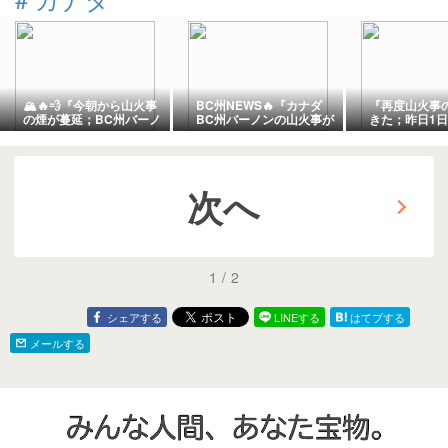
🏔️🔥💨『今朝から山火事
BC州NEWS🔥『カナダ
『再度山火事
の煙が蔓延；BC州バーノ
BC州バーノンの山火事が
きた；昨日1
ン方面からの煙が来てる
悲惨😱』💐『久々のキャ
し快晴だった
様子』『バンフのビーチ
スケードガーデン（花
で隣町キャン
を占拠しているグースフ
畑）の今日の花々』『小
たがそこも煙
ァミリー』『町中は煙景
さな池もあり花の種類も
がスッキリせ
色の今日；太陽光が届か
次へ
多い』『これぞカナダと
日』＊「記事
ず気温も上がらず』＊
いう観光バス停車中』＊
Banff,Canada
「記事書き」は
「記事書き」は
Banff,Canada
Banff,Canada
1
/
2
シェアする
LINEする
はてブする
メールする