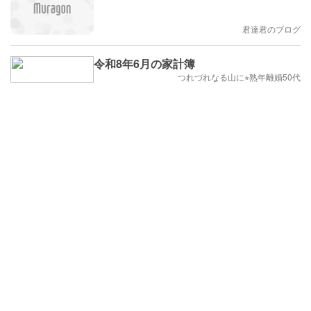
君達君のブログ
令和8年6月の家計簿
つれづれなる山に⭐︎熟年離婚50代