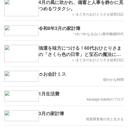
4月の風に吹かれ、備蓄と人事を静かに見
つめるワタクシ。
いまどきのおひとりさま徒然日記
令和8年3月の家計簿
つれづれなる山に⭐︎熟年離婚50代
強運を味方につける！60代おひとりさま
の「さくら色の日常」と宝石の魔法にか
かるワタクシ
いまどきのおひとりさま徒然日記
👛お会計ミス
穏やかな時間
1月生活費
karaage-futeikiのブログ
3月の家計簿
視覚障害者の夫と生きる