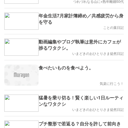
つれづれなる山に⭐︎熟年離婚50代
年金生活7月家計簿締め／共感疲労から身
を守る
ことの葉日記
動画編集やブログ執筆は意外にカフェが
捗るワタクシ。
いまどきのおひとりさま徒然日記
食べたいものを食べよう。
気楽に行こう！
猛暑を乗り切る！賢く楽しい1日ルーティ
ンなワタクシ
いまどきのおひとりさま徒然日記
プチ整形で若返る？自分を許して前向き