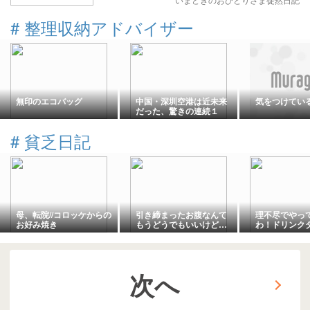
#
整理収納アドバイザー
無印のエコバッグ
中国・深圳空港は近未来
気をつけてい
だった、驚きの連続１
#
貧乏日記
母、転院//コロッケからの
引き締まったお腹なんて
理不尽でやっ
お好み焼き
もうどうでもいいけど…
わ！ドリンク
分を入れ替え
次へ