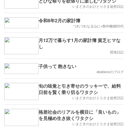
とひな祭りを欲張りに楽しむワタクシ
いまどきのおひとりさま徒然日記
令和8年2月の家計簿
つれづれなる山に⭐︎熟年離婚50代
月12万で暮らす1月の家計簿 貧乏ヒマな
し
団地日記
子供って 飽きない
akabecoのブログ
旬の味覚と引き寄せのラッキーで、給料
日前を賢く乗り切るワタクシ
いまどきのおひとりさま徒然日記
格差社会のリアルを横目に「良いもの」
を見極め生き抜くワタクシ
いまどきのおひとりさま徒然日記