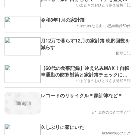
ワタクシ
いまどきのおひとりさま徒然日記
令和8年1月の家計簿
つれづれなる山に⭐︎熟年離婚50代
月12万で暮らす12月の家計簿 晩酌回数を
減らす
団地日記
【60代の食事記録】冷え込みMAX！自転
車通勤の防寒対策と家計簿チェックに追
われるワタクシ
いまどきのおひとりさま徒然日記
レコードのリサイクル＊家計簿など＊
☆*ﾟ真珠のつき世界☆*ﾟ
久しぶりに家にいた
akabecoのブログ