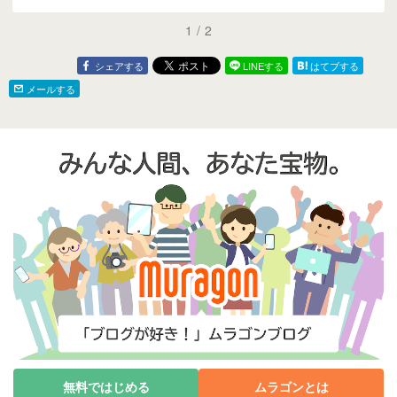
1
/
2
シェアする
LINEする
はてブする
メールする
無料ではじめる
ムラゴンとは