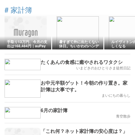
#
家計簿
手取り13万円、今月の支
暑すぎて外に出たくない
ルイヴィトン
出は168,484円｜auPay
休日。ちいかわのハンデ
しくなる
で自転車操業しているア
ィーファンを買った
ラフィフの家計簿
たくあんの食感に癒やされるワタクシ
いまどきのおひとりさま徒然日記
お中元半額ゲット！今朝の作り置き。家
計簿は大事です。
まいにちの暮らし
6月の家計簿
青空散歩
「これ何？ネット家計簿の安心度は？」