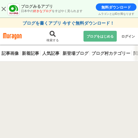
ブログみるアプリ
無料ダウンロード
日本中の
好きなブログ
をすばやく見られます
ムラゴンとはIDが異なります
ブログを書くアプリ 今すぐ無料ダウンロード！
ブログをはじめる
ログイン
検索する
記事画像
新着記事
人気記事
新登場ブログ
ブログ村カテゴリー
閲