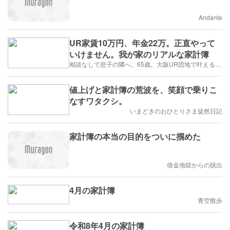
Andante
UR家賃10万円、年金22万。正直やって
いけません。我が家のリアルな家計簿
相談なしで息子の隣へ。65歳。大阪UR団地で叶える「貯金を減らさない」年金暮らし
値上げと家計簿の荒波を、笑顔で乗りこ
なすワタクシ。
いまどきのおひとりさま徒然日記
家計簿の本当の目的をついに掴めた
借金地獄からの脱出
4月の家計簿
青空散歩
令和8年4月の家計簿