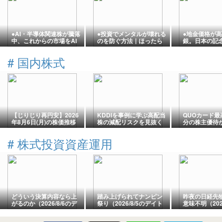
●AI・半導体関連株が騰落
●投資でメンタルが壊れる
●地金価格が
中、これからの市場をAI
のを防ぐ方法｜ほったら
銀。日本の記
に聞いてみた●
かしで日常を楽しむ考え
資としてアリ
方●
#
国内株式
【じりじり再円安】2026
KDDIを事例に学ぶ高配当
QUOカード最高
年8月6日(月)の株価推移
株の減配リスクを見抜く
分の株主優待
(5分足チャート)と市況
方法5選
褒美”になる
#
株式投資資産運用
どういう決算内容なら上
踏み上げられてナンピン
昨夜の日経先
がるのか（2026/8/6のデ
祭り（2026/8/5のデイト
意味不明（202
イトレード記録）
レード記録）
イトレード記