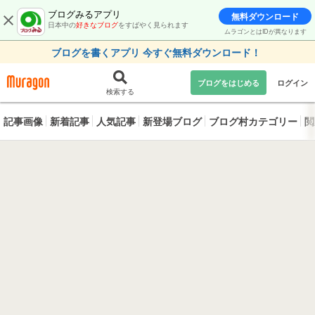
ブログみるアプリ
無料ダウンロード
日本中の
好きなブログ
をすばやく見られます
ムラゴンとはIDが異なります
ブログを書くアプリ 今すぐ無料ダウンロード！
ブログをはじめる
ログイン
検索する
記事画像
新着記事
人気記事
新登場ブログ
ブログ村カテゴリー
閲