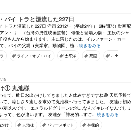
・パイ トラと漂流した227日
トラと漂流した227日 洋画 2012年（平成24年） 2時間7分 動画配
：アン・リ―（台湾の男性映画監督） 俳優と登場人物： 主役のシャ
子役さんから始まります。主に演じたのは、イルファーン・カー
て、パイの父親（実業家。動物園、植...
続きをみる
ラ
ライフ・オブ・パイ
太平洋
死闘
パニック映
7:15
け① 丸池様
わせて、昨日お出かけしてきました♪ 休みすぎですね😅 天気予報
いて、涼しさ＆癒しを求めて丸池様へ行ってきました。 友達は初
の夏以来です。 エメラルドグリーンの池…なんてキレイなんでし
よって、色が違います。 友達が「神秘的…すご...
続きをみる
出かけ
丸池様
パワースポット
神秘的