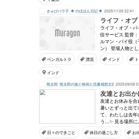
きゅぴパラ子
🔶 のほほん日記 🔶
2025/11/26 22:41
ライフ・オブ
ライフ・オブ・パイ 
信サービス 監督
ルマン・パイ役（
ン） 登場人物とし
ベンガルトラ
漂流
インド
ト
インド
熊太郎
熊太郎の旅と映画と読書感想文2
2025/09/08 0
友達とお出か
友達とお休みを合
暑いとずっと出て
て、わたしは去年
う…✨ 見る場所に
日々のできごと
休日の過ごし方
お