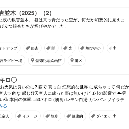
並木（2025）（2）
た夜の銀杏並木。 昼は真っ青だった空が、何だか幻想的に見えま
かび立つ銀杏たちが煌びやかでした。
イトアップ
銀杏
闇
光
煌びやか
心子、も
宮ラグビー場
聖徳記念絵画館
港区
.7キロ◯
ｸﾘ❗お天気は良いのに❓ 霧で 真っ白 幻想的な世界 に成ちゃって 何だ
空人✨ 的な 感じ❗❓天空人に成った事は無いけど ｺﾝﾄの影響で ☁️雲
が強い💦 本日の体重…53.7キロ (朝食) レモン白湯 カンパン ソイラテ
みる
天空人
イメージ
散歩
健康的
ダイエット