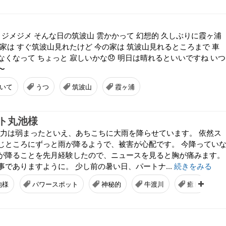
 ジメジメ そんな日の筑波山 雲かかって 幻想的 久しぶりに霞ヶ浦
家は すぐ筑波山見れたけど 今の家は 筑波山見れるところまで 車
くなって ちょっと 寂しいかな😞 明日は晴れるといいですね いつ
〜
いて
うつ
筑波山
霞ヶ浦
ト丸池様
 勢力は弱まったといえ、あちこちに大雨を降らせています。 依然ス
じところにずっと雨が降るようで、被害が心配です。 今降ってい
が降ることを先月経験したので、ニュースを見ると胸が痛みます。
でありますように。 少し前の暑い日、パートナ...
続きをみる
池様
パワースポット
神秘的
牛渡川
癒し