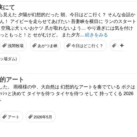
ま峡にて
ら見えた 夕陽が幻想的だった 朝、今日はどこ行く？ そんな会話か
ろん！ アイビーを走らせてあげたい 吾妻峡を横目に ランのスタート
 空飛ぶ犬 いいおケツ 爪が取れないよう… やり過ぎには気を付け
っともっと！と せがむけど。 また夕方...
続きをみる
浅間牧場
あがつま峡
今日はどこ行く？
2026年5月
ッ場ダム)
幻想的アート
した。 雨模様の中、大自然は 幻想的なアートを奏でている ボクは
ｯｼｯと決めて タイヤを待つ タイヤを待つ そして 持ってくる 2026
ト
アート
2026年5月