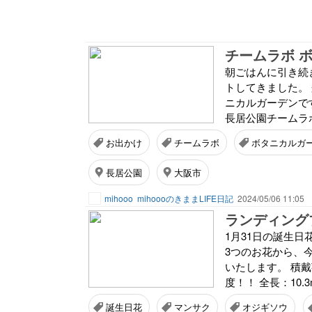
チームラボ 
朝ごはんに引き続
トしてきました。
ニカルガーデンで
長居公園チームラボ
お出かけ
チームラボ
ボタニカルガ
長居公園
大阪市
mihooo
mihoooのきままLIFE日記
2024/05/06 11:05
ランディング
1月31日の誕生
3つのお花から、
いたします。 積戴荷
度！！ 全長：10.3
誕生日花
マンサク
オジギソウ