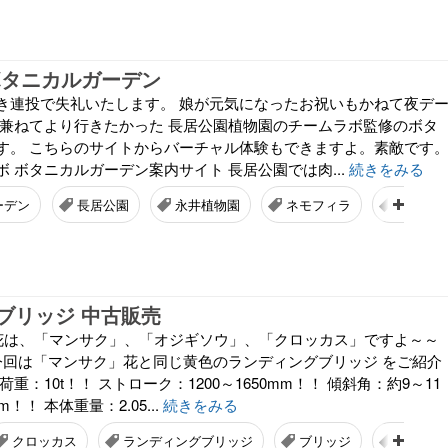
ボタニカルガーデン
き連投で失礼いたします。 娘が元気になったお祝いもかねて夜デ
 兼ねてより行きたかった 長居公園植物園のチームラボ監修のボタ
す。 こちらのサイトからバーチャル体験もできますよ。素敵です
 ボタニカルガーデン案内サイト 長居公園では肉...
続きをみる
ーデン
長居公園
永井植物園
ネモフィラ
肉フェ
ブリッジ 中古販売
日花は、「マンサク」、「オジギソウ」、「クロッカス」ですよ～～
今回は「マンサク」花と同じ黄色のランディングブリッジ をご紹介
重：10t！！ ストローク：1200～1650mm！！ 傾斜角：約9～11
m！！ 本体重量：2.05...
続きをみる
クロッカス
ランディングブリッジ
ブリッジ
中古販