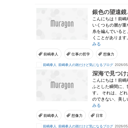
銀色の望遠鏡
こんにちは！前嶋
いくつもの層が重
糸を編んでいると
くことがあります
みる
前嶋拳人
仕事の哲学
想像力
前嶋拳人
前嶋拳人の雑だけど気になるブログ
2026/05
深海で見つけ
こんにちは！前嶋
ふとした瞬間に、
す。 それは、ど
のできない、美し
みる
前嶋拳人
想像力
日常
前嶋拳人
前嶋拳人の雑だけど気になるブログ
2026/05