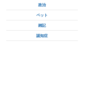
政治
ペット
雑記
認知症