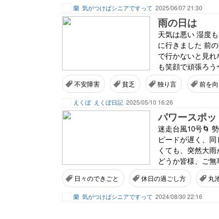
蘭
気がつけばシニアですって
2025/06/07 21:30
雨の日は
天気は悪い 湿度も
に行きました 前の
で行かないと見れな
も笑顔で頑張ろう
不安障害
貧乏
独り言
前を向
えくぼ
えくぼ日記
2025/05/10 16:26
パワースポッ
迷走台風10号🌀
ピードが遅く、同
くても、突然大雨
どうか皆様、ご無事
日々のできごと
休日の過ごし方
丸
蘭
気がつけばシニアですって
2024/08/30 22:16