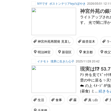
IVYです
ボストンテリアIvyのぼやき
2026/05/01 12:11
神宮外苑の銀杏
ライトアップされ
す。 光で闇に浮
神宮外苑再開発 見直し
銀杏並木
ラ
明治神宮
新宿区
東京都
秩父
イナモト
境界に生きた心子
2025/11/28 20:42
現実は❗❓ 53
ｱﾗ 外を見てﾋﾞｯ
雲の中に居る ✨天
☁️ の上 ｲﾒｰｼﾞ
(昼食) ミ...
続きを
生活
食事
霧
真っ白
千葉県