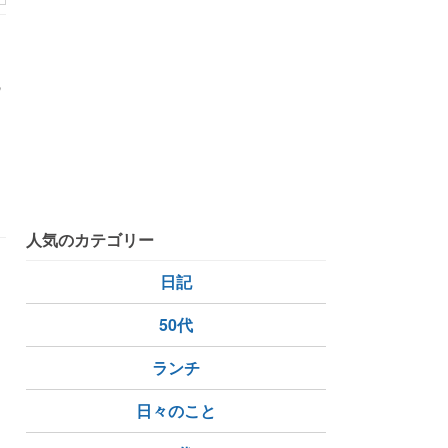
は
の
人気のカテゴリー
、
日記
50代
ランチ
日々のこと