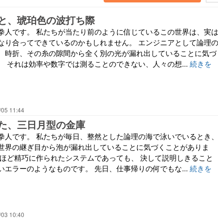
と、琥珀色の波打ち際
拳人です。 私たちが当たり前のように信じているこの世界は、実
なり合ってできているのかもしれません。 エンジニアとして論理
、時折、その糸の隙間から全く別の光が漏れ出していることに気づ
。 それは効率や数字では測ることのできない、人々の想...
続きを
/05 11:44
た、三日月型の金庫
拳人です。 私たちが毎日、整然とした論理の海で泳いでいるとき
世界の継ぎ目から泡が漏れ出していることに気づくことがありま
れほど精巧に作られたシステムであっても、 決して説明しきること
いエラーのようなものです。 先日、仕事帰りの何でもな...
続きを
/03 10:40