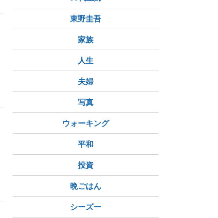
東野圭吾
家族
人生
夫婦
写真
ウォーキング
な
平和
投資
山形県
遊佐町
晩ごはん
シーズー