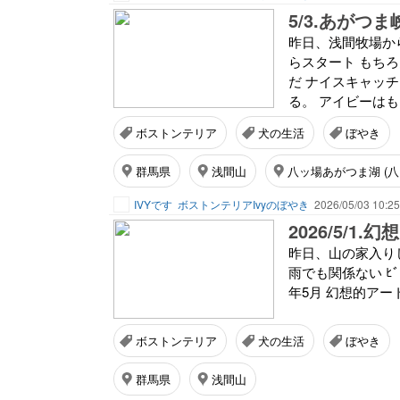
5/3.あがつ
昨日、浅間牧場か
らスタート もち
だ ナイスキャッチ
る。 アイビーはも
ボストンテリア
犬の生活
ぼやき
群馬県
浅間山
八ッ場あがつま湖 (八
IVYです
ボストンテリアIvyのぼやき
2026/05/03 10:25
2026/5/1.
昨日、山の家入り
雨でも関係ない ﾋﾞ
年5月 幻想的アー
ボストンテリア
犬の生活
ぼやき
群馬県
浅間山