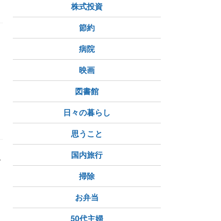
株式投資
節約
病院
映画
図書館
画
宗教
日々の暮らし
思うこと
国内旅行
で
め
掃除
ょ
お弁当
50代主婦