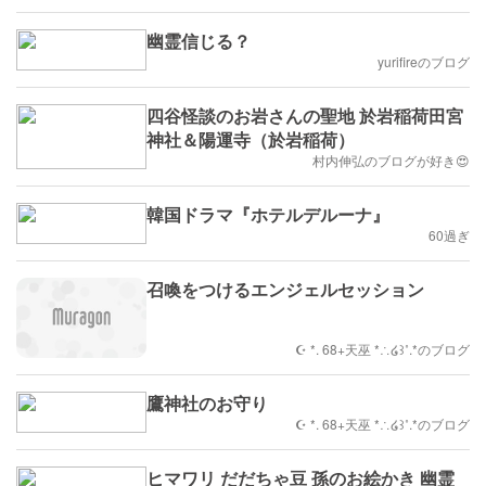
幽霊信じる？
yurifireのブログ
四谷怪談のお岩さんの聖地 於岩稲荷田宮
神社＆陽運寺（於岩稲荷）
村内伸弘のブログが好き😍
韓国ドラマ『ホテルデルーナ』
60過ぎ
召喚をつけるエンジェルセッション
☪︎ *. 68+天巫 *∴໒꒱˚.*のブログ
鷹神社のお守り
☪︎ *. 68+天巫 *∴໒꒱˚.*のブログ
ヒマワリ だだちゃ豆 孫のお絵かき 幽霊