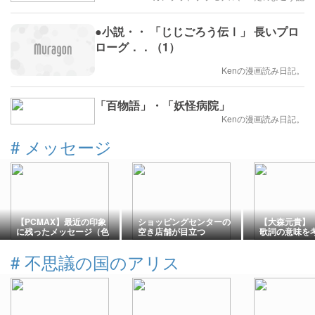
●小説・・ 「じじごろう伝Ⅰ」 長いプロ
ローグ．．（1）
Kenの漫画読み日記。
「百物語」・「妖怪病院」
Kenの漫画読み日記。
#
メッセージ
【PCMAX】最近の印象
ショッピングセンターの
【大森元貴】
に残ったメッセージ（色
空き店舗が目立つ
歌詞の意味を
んな意味で）｜P直弼
ことを恐れ、
#
不思議の国のアリス