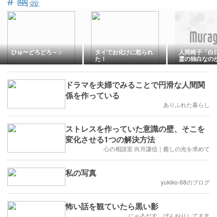
#
幽霊
ひゅ〜どろどろ～♫
タイでお化けに怒られ
人間椅子「白
た！
霊の独白なの
ドラマを夫婦でみることで円滑な人間関
係を作っている
ありふれた暮らし
ストレスを作っていた意識の壁、そこを
変化させる1つの解決方法
心の相談室 向月謙信｜癒しの光を求めて
私の写真
yukiko-68のブログ
怖い話を観ていたら黒い影
にゃるだす ぼんやりしてます