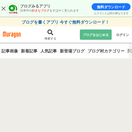
ブログみるアプリ
無料ダウンロード
日本中の
好きなブログ
をすばやく見られます
ムラゴンとはIDが異なります
ブログを書くアプリ 今すぐ無料ダウンロード！
ブログをはじめる
ログイン
検索する
記事画像
新着記事
人気記事
新登場ブログ
ブログ村カテゴリー
閲