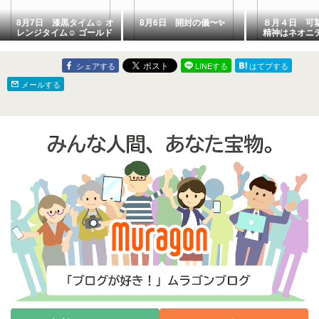
8月7日 漆黒タイム☺️ オ
8月6日 開封の儀〜✨
８月４日 可
レンジタイム☺️ ゴールド
精神はネオニ
タイム😂
るかと我田引
モノ好きな我
理矢理結びつ
シェアする
LINEする
はてブする
メールする