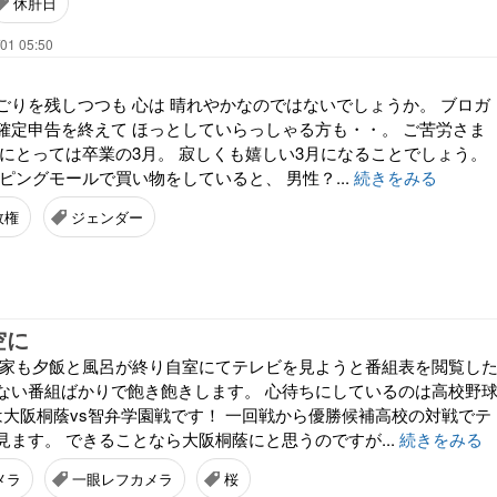
休肝日
01 05:50
ごりを残しつつも 心は 晴れやかなのではないでしょうか。 ブロガ
確定申告を終えて ほっとしていらっしゃる方も・・。 ご苦労さま
んにとっては卒業の3月。 寂しくも嬉しい3月になることでしょう。
ピングモールで買い物をしていると、 男性？...
続きをみる
政権
ジェンダー
空に
が家も夕飯と風呂が終り自室にてテレビを見ようと番組表を閲覧し
ない番組ばかりで飽き飽きします。 心待ちにしているのは高校野
は大阪桐蔭vs智弁学園戦です！ 一回戦から優勝候補高校の対戦でテ
ます。 できることなら大阪桐蔭にと思うのですが...
続きをみる
メラ
一眼レフカメラ
桜