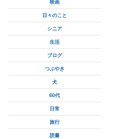
映画
日々のこと
シニア
滑り台
生活
ブログ
わ
つぶやき
犬
60代
日常
料
旅行
読書