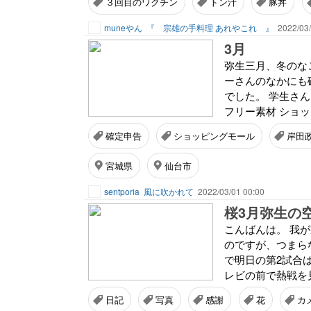
３回目のワクチン
トン汁
豚丼
muneやん
『 宗雄の手料理 あれやこれ 』
2022/03/
3月
弥生三月、冬のな
ーさんのなかにも
でした。 学生さ
フリー素材 ショッ
確定申告
ショッピングモール
岸田
宮城県
仙台市
sentporia
風に吹かれて
2022/03/01 00:00
桜3月弥生の
こんばんは。 我
のですが、つまら
で明日の第2試合
レビの前で熱戦を見
日記
写真
感謝
花
カ