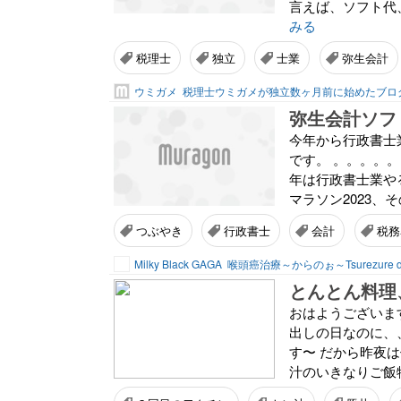
言えば、ソフト代
みる
税理士
独立
士業
弥生会計
ウミガメ
税理士ウミガメが独立数ヶ月前に始めたブロ
弥生会計ソフ
今年から行政書士
です。 。。。。。
年は行政書士業や
マラソン2023、そ
つぶやき
行政書士
会計
税務
Milky Black GAGA
喉頭癌治療～からのぉ～Tsurezure di
とんとん料理
おはようございます
出しの日なのに、
す〜 だから昨夜
汁のいきなりご飯物