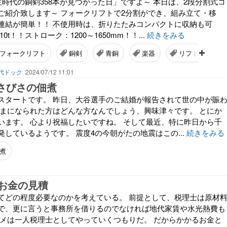
生時代の銅剣358本が見つかった日」ですよ～ 本日は、2段分割式コ
ご紹介致します～ フォークリフトで2分割ができ、組み立て・移
連結が簡単！！ 不使用時は、折りたたみコンパクトに収納も可
0t！！ストローク：1200～1650mm！！...
続きをみる
フォークリフト
銅剣
青銅
楽器
リフト
代ドック
2024/07/12 11:01
ひさびさの佃煮
スタートです。 昨日、大谷選手のご結婚が報告されて世の中が賑
さまになられた方はどんな方なんでしょう、興味津々です。 とにか
います。 心より祝福したいですね。 そして最近、特に昨日から千
しているようです。 震度4の今朝がたの地震はこの...
続きをみる
煮
お金の見積
てどの程度必要なのかを考えている。 前提として、税理士は原材
で、更に言うと事務所を借りるのでなければ地代家賃や水光熱費も
ガメは一人税理士としてやっていくつもりだ。 だからかかるお金と