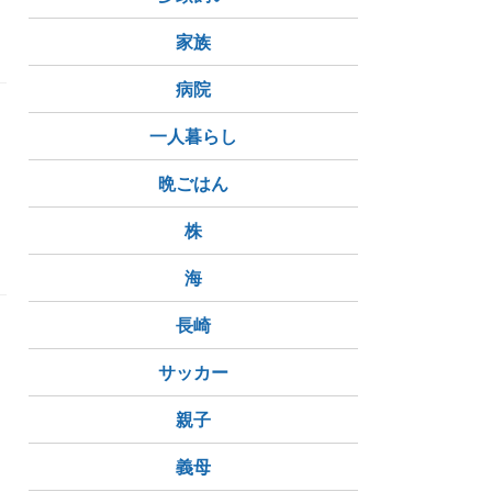
家族
病院
一人暮らし
う
晩ごはん
株
ーハナビ
海
長崎
サッカー
親子
義母