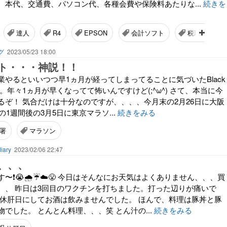
、本代、交通費、パソコン代、各種会費や保険料あたりな...
続きを
達人
R4
EPSON
会計ソフト
税理士事務所
グ
2023/05/23 18:00
ト・・・神説！！
業やるといいつつ早1ヵ月が経ってしまってることに気づいたBlack
。年々1ヵ月が早くなってて怖いんですけど(;^ω^) さて、本当に今
るぞ！ 気合だけは十分なのですが、、、、今月末の2月26日に大阪
の1週間後の3月5日に東京マラソ...
続きをみる
署
マラソン
ary
2023/02/06 22:47
、、、
〜❗😭🌧️☔☁️😤 今日はそんなにお天気はよくありません、、、買
、、 昨日は3回目のワクチンを打ちました。打った辺りが痛いで
は休肝日にしてお酒は飲みませんでした。 ほんで、料理は豚丼と豚
でした。 とんとん料理、、、笑 とん汁の...
続きをみる