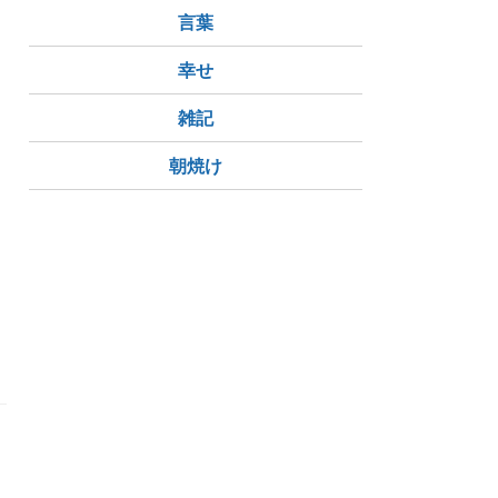
言葉
幸せ
雑記
朝焼け