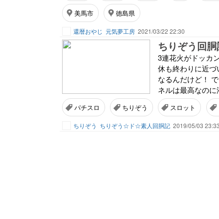
美馬市
徳島県
還暦おやじ
元気夢工房
2021/03/22 22:30
3連花火がドッカ
休も終わりに近づ
なるんだけど！ 
ネルは最高なのに液
パチスロ
ちりぞう
スロット
ちりぞう
ちりぞう☆ド☆素人回胴記
2019/05/03 23:3