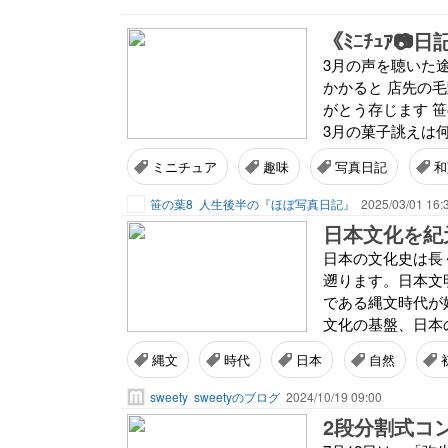
《ﾐﾆﾁｭｱ
3月の声を聴いた
かかると 店先の
がとう存じます 
3月の菓子誂えは何
ミニチュア
趣味
写真日記
和
笹の葉8
人生後半の『ほぼ写真日記』
2025/03/01 16:
日本文化を紀元
日本の文化史は長
遡ります。日本文
である縄文時代が
文化の基盤、日本
縄文
時代
日本
自然
sweety
sweetyのブログ
2024/10/19 09:00
2段分割式コ