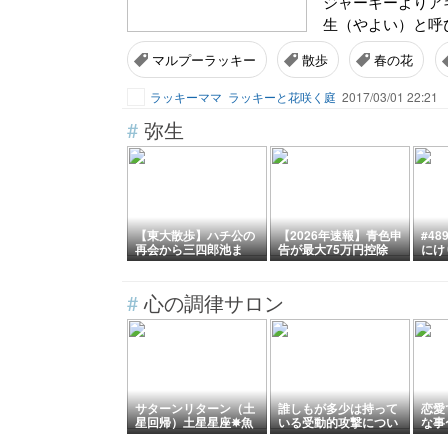
ジャーキーよりア
生（やよい）と呼
マルプーラッキー
散歩
春の花
ラッキーママ
ラッキーと花咲く庭
2017/03/01 22:21
#
弥生
【東大散歩】ハチ公の
【2026年速報】青色申
#4
再会から三四郎池ま
告が最大75万円控除
にけ
で。弥生・本郷キャン
へ！「デジタル化」の
が身
パスを巡る知的な休
波に乗るか、罠にハマ
しま
日。
るか。大家の分かれ道
#
心の調律サロン
サターンリターン（土
誰しもが多少は持って
恋愛
星回帰）土星星座✵魚
いる受動的攻撃につい
な事〜
座さん必見
て