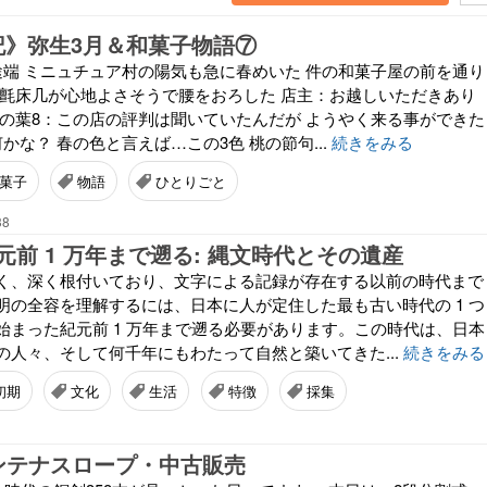
日記》弥生3月＆和菓子物語⑦
途端 ミニュチュア村の陽気も急に春めいた 件の和菓子屋の前を通り
毛氈床几が心地よさそうで腰をおろした 店主：お越しいただきあり
笹の葉8：この店の評判は聞いていたんだが ようやく来る事ができた
かな？ 春の色と言えば…この3色 桃の節句...
続きをみる
菓子
物語
ひとりごと
38
前 1 万年まで遡る: 縄文時代とその遺産
く、深く根付いており、文字による記録が存在する以前の時代まで
明の全容を理解するには、日本に人が定住した最も古い時代の 1 つ
始まった紀元前 1 万年まで遡る必要があります。この時代は、日本
の人々、そして何千年にもわたって自然と築いてきた...
続きをみる
初期
文化
生活
特徴
採集
ンテナスロープ・中古販売