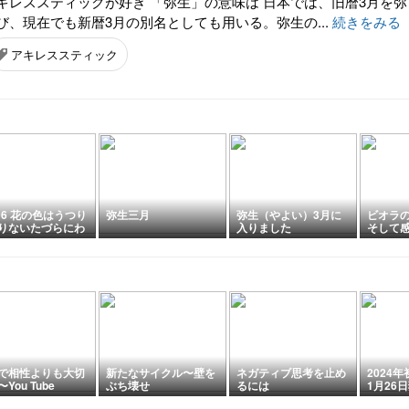
キレススティックが好き 「弥生」の意味は 日本では、旧暦3月を弥
び、現在でも新暦3月の別名としても用いる。弥生の...
続きをみる
アキレススティック
896 花の色はうつり
弥生三月
弥生（やよい）3月に
ビオラ
りないたづらにわ
入りました
そして
世にふるながめせ
に
で相性よりも大切
新たなサイクル〜壁を
ネガティブ思考を止め
2024
You Tube
ぶち壊せ
るには
1月26