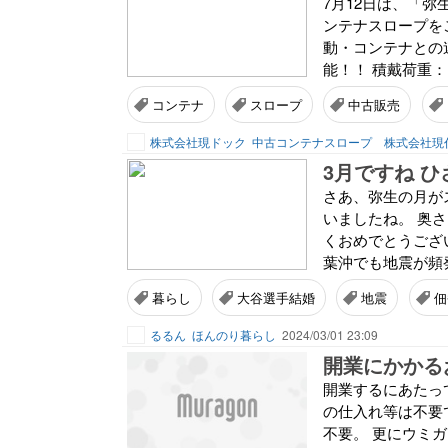
7月12日は、「弥
ンテナスロープを
動・コンテナとの
能！！ 積戴荷重：1
コンテナ
スロープ
中古販売
株式会社現ドック
中古コンテナスロープ 株式会社現
3月ですね 
さあ、弥生の月が
いましたね。 奥
くおめでとうござ
葉沖でも地震が頻発
暮らし
大谷選手結婚
地震
佃
るるん
ほんのり暮らし
2024/03/01 23:09
開業にかかる
開業するにあたっ
の仕入れ等は不要
不要。 更にウミ