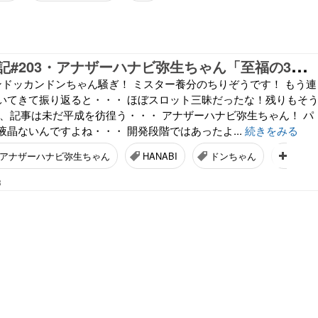
ち
りぞう回胴記#203・アナザーハナビ弥生ちゃん「至福の3連ドンちゃん騒ぎ」
ンドッカンドンちゃん騒ぎ！ ミスター養分のちりぞうです！ もう連
いてきて振り返ると・・・ ほぼスロット三昧だったな！残りもそ
で、記事は未だ平成を彷徨う・・・ アナザーハナビ弥生ちゃん！ パ
晶ないんですよね・・・ 開発段階ではあったよ...
続きをみる
アナザーハナビ弥生ちゃん
HANABI
ドンちゃん
アナザ
3