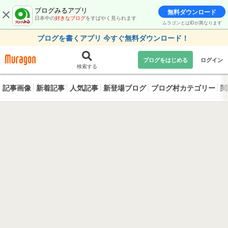
ブログみるアプリ
無料ダウンロード
日本中の
好きなブログ
をすばやく見られます
ムラゴンとはIDが異なります
ブログを書くアプリ 今すぐ無料ダウンロード！
ブログをはじめる
ログイン
検索する
記事画像
新着記事
人気記事
新登場ブログ
ブログ村カテゴリー
閲