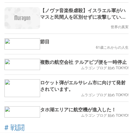
【ノヴァ音楽祭虐殺】イスラエル軍がハ
マスと民間人を区別せずに攻撃している
ことを「イスラエル公式が初めて直接認
世界の真実
めた」
節目
61歳これからの人生
複数の航空会社 テルアビブ便を一時停止
ムラゴン ブログ 始め TOKYO!
ロケット弾がエルサレム市に向けて発射
されています。
ムラゴン ブログ 始め TOKYO!
タホ湖エリアに航空機が進入した！
ムラゴン ブログ 始め TOKYO!
#
戦闘