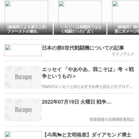
(鎮魂符による威力上昇)
いちじくは格闘技ではな
（鎮魂符）強
ファーストの場合。
く戦闘だった( ﾟДﾟ)
更にダメージ
とした所。
日本の第6世代戦闘機についての記事
テクノアニメ
エッセイ 「やあやあ、我こそは」考 ＜戦
争というもの＞
Toshiのエッセイと詩とおすすめ本と絵などのブログ by車戸都志春
2022年07月19日 火曜日 戦争…
戦後最後の花婿移民奮戦記
【🐴馬🐎と文明格差】ダイアモンド博士