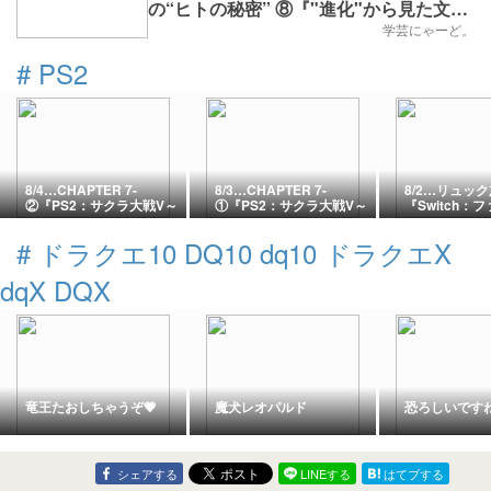
の“ヒトの秘密” ⑧『"進化"から見た文明
格差』
学芸にゃーど。
#
PS2
8/4…CHAPTER 7-
8/3…CHAPTER 7-
8/2…リュッ
②『PS2：サクラ大戦V～
①『PS2：サクラ大戦V～
『Switch：
さらば愛しき人よ～』
さらば愛しき人よ～』
ァンタジーX
#
ドラクエ10 DQ10 dq10 ドラクエX
dqX DQX
竜王たおしちゃうぞ💗
魔犬レオパルド
恐ろしいです
シェアする
LINEする
はてブする