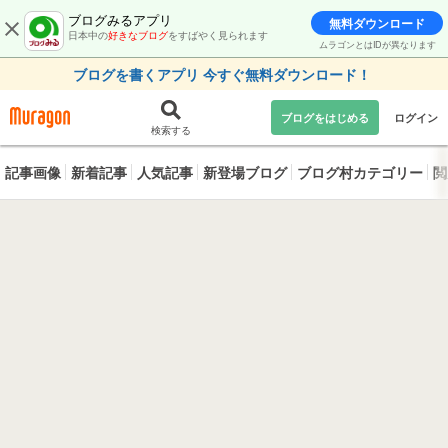
ブログみるアプリ
無料ダウンロード
日本中の
好きなブログ
をすばやく見られます
ムラゴンとはIDが異なります
ブログを書くアプリ 今すぐ無料ダウンロード！
ブログをはじめる
ログイン
検索する
記事画像
新着記事
人気記事
新登場ブログ
ブログ村カテゴリー
閲