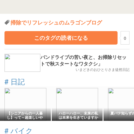
掃除でリフレッシュのムラゴンブログ
このタグの読者になる
0
バンドライブの苦い夜と、お掃除リセッ
トで秋スタートなワタクシ」
いまどきのおひとりさま徒然日記
#
日記
【シニアからの一人暮
ハローハロー、未来の私
夏バテ知らず
し】って～超楽しいや
は未来を生きていますか
ん…と思って始めたのが
このブログ。
#
バイク