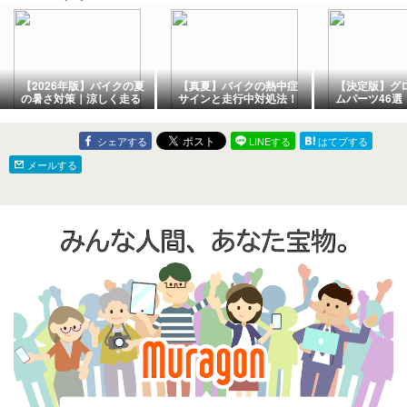
【2026年版】バイクの夏
【真夏】バイクの熱中症
【決定版】グロ
の暑さ対策｜涼しく走る
サインと走行中対処法！
ムパーツ46選
装備・グッズ・走り方を
倒れる前にやるべきこ
けから上級者
経験者が解説！
と！
しない取付方
シェアする
LINEする
はてブする
メールする