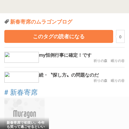
新春寄席のムラゴンブログ
このタグの読者になる
0
my恒例行事に確定！です
祈りの森 眠りの谷
続・〝探し方〟の問題なのだ
祈りの森 眠りの谷
#
新春寄席
新春寄席で初笑い。今年
も笑って過ごせるといい