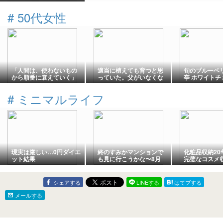
ですね。
#
50代女性
「人間は、使わないもの
適当に植えても育つと思
旬のブルーベ
から順番に衰えていく」
っていた。父がいなくな
亭 ホワイトチ
容赦のない法則。
った畑のこと
おやつと、最
ンフリーおや
#
ミニマルライフ
ろ。
現実は厳しい…0円ダイエ
終のすみかマンションで
化粧品収納20
ット結果
も見に行こうかな〜8月
完璧なコスメ
シェアする
LINEする
はてブする
メールする