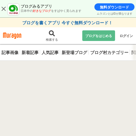
ブログみるアプリ
無料ダウンロード
日本中の
好きなブログ
をすばやく見られます
ムラゴンとはIDが異なります
ブログを書くアプリ 今すぐ無料ダウンロード！
ブログをはじめる
ログイン
検索する
記事画像
新着記事
人気記事
新登場ブログ
ブログ村カテゴリー
閲