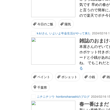
気です 早めの春
と言うので簡単に
ので楽天でポチ今日
今日のご飯
陽気
k＆iさん
いよいよ年金生活がやって来た
2024/02/16 1
雑誌のおまけ
本屋さんのぞいて
ホポケット付きポ
ードと小銭があれ
ね。 でもこれだと
る
ペイント
ポシェット
小銭
雑
千葉県
ニチニチソウ
hontonohanashiのブログ
2024/02/16 1
春一番はまだ
新しい座椅子にご