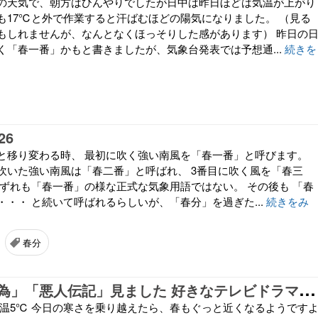
の天気で、朝方はひんやりでしたが日中は昨日ほどは気温が上がり
も17℃と外で作業すると汗ばむほどの陽気になりました。 （見る
もしれませんが、なんとなくほっそりした感があります） 昨日の
く「春一番」かもと書きましたが、気象台発表では予想通...
続きを
26
と移り変わる時、 最初に吹く強い南風を「春一番」と呼びます。
吹いた強い南風は「春二番」と呼ばれ、 3番目に吹く風を「春三
いずれも「春一番」の様な正式な気象用語ではない。 その後も 「春
・・ と続いて呼ばれるらしいが、「春分」を過ぎた...
続きをみ
春分
「
おーい、応為」「悪人伝記」見ました 好きなテレビドラマ ☆晩ご飯☆
気温5℃ 今日の寒さを乗り越えたら、春もぐっと近くなるようです