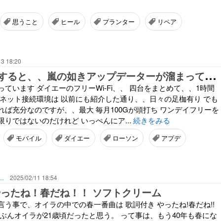
思うこと
ヒール
プランター
リペア
13 18:20
ち
ょっと油断すると、、嵐の如きアップデーターが溜まっていて、、本日 ダイエーですよ〜
ています ダイエーのフリーWi-Fi、、 四台をまとめて、、1時間
 ネット接続環境は 以前にも紹介した通り、、日々の足枷有り でも
ば充分なのですが、、最大 毎月100Gが頭打ち ワンデイフリーを
りではないのだけれど いっぺんにア...
続きをみる
モバイル
ダイエー
ローソン
アプデ
齢者のライフワーク あれこれ、、、
2025/02/11 18:54
やったね！春だね！！ ソフトクリーム
う事で、オイラの中での春一番曲は 歌詞付き やったね!春だね!!
ぶんオイラが21歳頃だったと思う。 って事は、もう40年も春にな