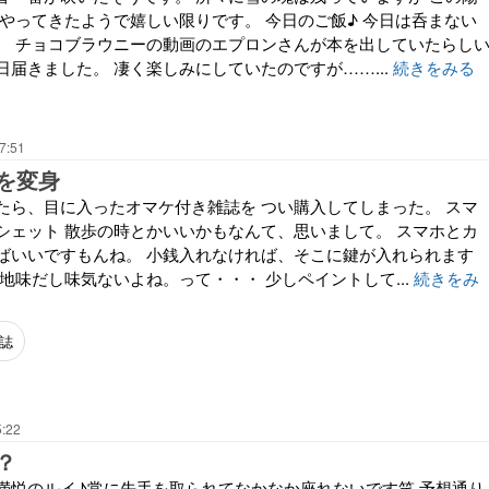
がやってきたようで嬉しい限りです。 今日のご飯♪ 今日は呑まない
。 チョコブラウニーの動画のエプロンさんが本を出していたらし
届きました。 凄く楽しみにしていたのですが……...
続きをみる
7:51
を変身
たら、目に入ったオマケ付き雑誌を つい購入してしまった。 スマ
シェット 散歩の時とかいいかもなんて、思いまして。 スマホとカ
ばいいですもんね。 小銭入れなければ、そこに鍵が入れられます
地味だし味気ないよね。って・・・ 少しペイントして...
続きをみ
誌
5:22
？
満悦のルイ♪常に先手を取られてなかなか座れないです笑 予想通り