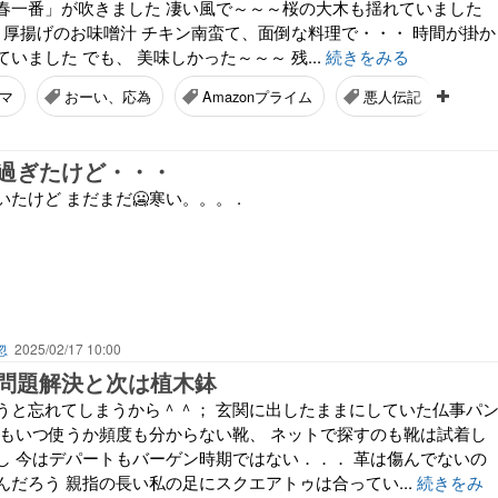
春一番」が吹きました 凄い風で～～～桜の大木も揺れていました
蛮 厚揚げのお味噌汁 チキン南蛮て、面倒な料理で・・・ 時間が掛か
いました でも、 美味しかった～～～ 残...
続きをみる
マ
おーい、応為
Amazonプライム
悪人伝記
長
過ぎたけど・・・
たけど まだまだ🥶寒い。。。 .
忽
2025/02/17 10:00
問題解決と次は植木鉢
うと忘れてしまうから＾＾； 玄関に出したままにしていた仏事パ
でもいつ使うか頻度も分からない靴、 ネットで探すのも靴は試着し
し 今はデパートもバーゲン時期ではない．．． 革は傷んでないの
だろう 親指の長い私の足にスクエアトゥは合ってい...
続きをみ