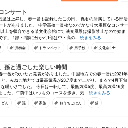
コンサート
。 気温は上昇し、春一番も記録したこの日、 孫君の所属している部活
ートがありました。 中学高校一貫校なのでかなり大規模なコンサ
0人以上を収容できる某文化会館にて 演奏風景は撮影禁止なので始ま
す。 1部・2部に分かれ1部は中・高の...
続きをみる
部
演奏会
トランペット
男子校
文化会館
、孫と過ごした楽しい時間
春一番が吹いたと発表がありました。中国地方での春一番は2021年
こと。みねこ地方では最高気温が23.7度まで上がり、まるで4月下旬
うな暖かさでした。 今日は一転して、最低気温5度、最高気温16度
ました。午前中はいつものコースを歩き、気...
続きをみる
うどん
孫
家族
おうちごはん
猫