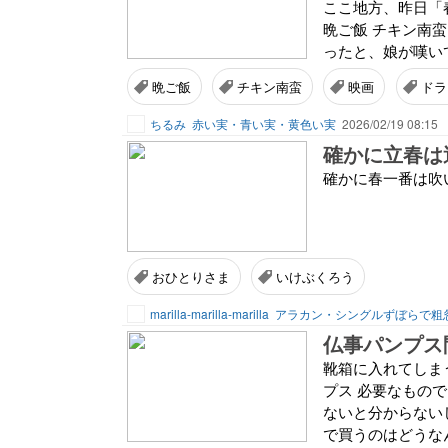
ここ地方、昨日「
晩ご飯 チキン南
ったと、娘が嘆いて
晩ご飯
チキン南蛮
映画
ドラ
ちるみ
赤い実・青い実・黄色い実
2026/02/19 08:15
確かに立春は
確かに春一番は吹い
おひとりさま
いけぶくろう
marilla-marilla-marilla
アラカン・シングルずぼらで粗
仏事パンプス
靴箱に入れてしま
プス 必要なもの
ないと分からない
で買うのはどうなん