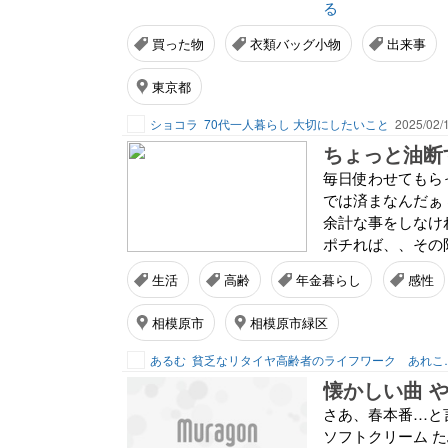
る
買った物
衣類バッグ小物
出来事
東京都
ショコラ
70代一人暮らし 大切にしたいこと
2025/02/
毎日使わせてもらっ
では済まなんだぁ
余計な事をしなけれ
ポチれば、、その限
生活
高齢
年金暮らし
感性
相模原市
相模原市緑区
あるむ
貧乏なリタイヤ高
懐かしい曲 
さあ、春本番…と言
ソフトクリーム た