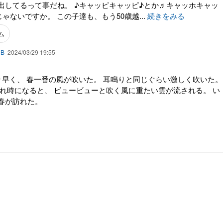
出してるって事だね。 ♪キャッピキャッピ♪とか♬キャッホキャッ
ゃないですか。 この子達も、もう50歳越...
続きをみる
ム
UB
2024/03/29 19:55
より早く、 春一番の風が吹いた。 耳鳴りと同じぐらい激しく吹いた。
暮れ時になると、 ビュービューと吹く風に重たい雲が流される。 い
春が訪れた。