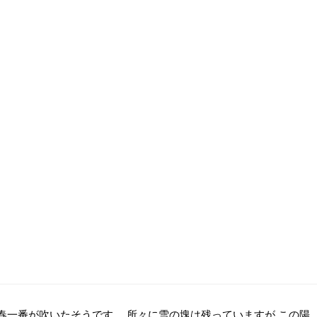
春一番が吹いたそうです。 所々に雪の塊は残っていますが この陽