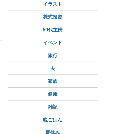
イラスト
株式投資
50代主婦
イベント
旅行
夫
家族
健康
雑記
晩ごはん
夏休み