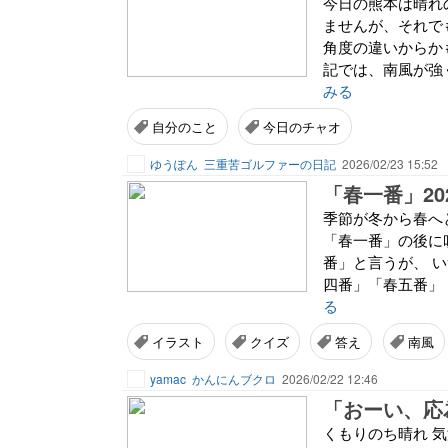
今日の熊本は晴れ
ませんが、それで
角度の違いからか
記では、南風が強
みる
自分のこと
今日のチャオ
ゆうぽん
三重苦ゴルファーの日記
2026/02/23 15:52
「春一番」20
季節が冬から春へ
「春一番」の後に
番」と言うが、 
四番」「春五番」・
る
イラスト
クイズ
答え
南風
yamac
かんにんブクロ
2026/02/22 12:46
くもりのち晴れ 