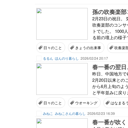
孫の吹奏楽部
2月23日の祝日
吹奏楽部のコンサ
トでした。 100
る前の壇上の様子で
日々のこと
きょうの出来事
吹奏楽
るるん
ほんのり暮らし
2026/02/24 20:17
春一番の翌日
昨日、中国地方で
2月20日以来との
から6月上旬のよ
と平年並みに戻り
日々のこと
ウオーキング
はなまる
みねこ
みねこさんの暮らし
2026/02/23 16:39
春一番が吹く