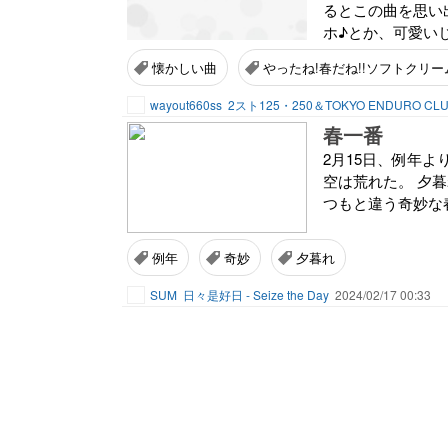
るとこの曲を思い
ホ♪とか、可愛いじ
懐かしい曲
やったね!春だね!!ソフトクリー
wayout660ss
2スト125・250＆TOKYO ENDURO CL
春一番
2月15日、例年
空は荒れた。 夕
つもと違う奇妙な
例年
奇妙
夕暮れ
SUM
日々是好日 - Seize the Day
2024/02/17 00:33