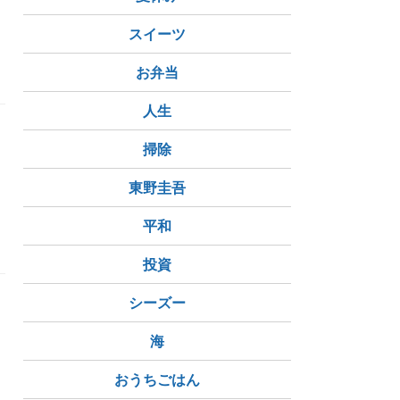
スイーツ
お弁当
人生
掃除
東野圭吾
平和
投資
シーズー
海
おうちごはん