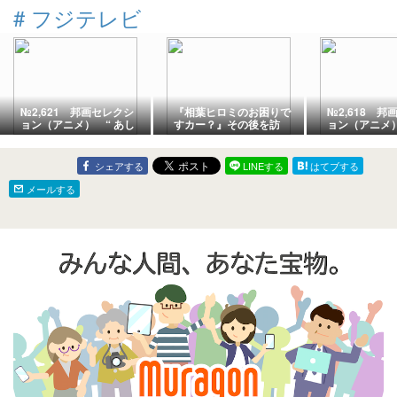
ト・見どころ・感想を徹
をわかりやすく解説
想・配信情報
#
フジテレビ
底解説
№2,621 邦画セレクシ
『相葉ヒロミのお困りで
№2,618 邦
ョン（アニメ） “ あし
すカー？』その後を訪
ョン（アニメ）
たのジョー ”
問！巨大水槽・伊香保温
アトム ”
泉・牛さんはどうなっ
た？【2026年8月6日放
シェアする
LINEする
はてブする
送】
メールする