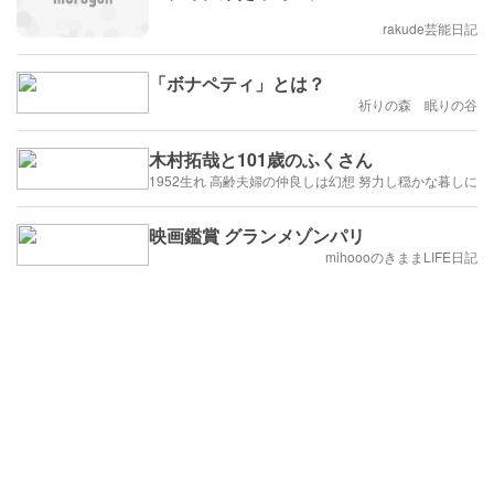
rakude芸能日記
「ボナペティ」とは？
祈りの森 眠りの谷
木村拓哉と101歳のふくさん
1952生れ 高齢夫婦の仲良しは幻想 努力し穏かな暮しに
映画鑑賞 グランメゾンパリ
mihoooのきままLIFE日記