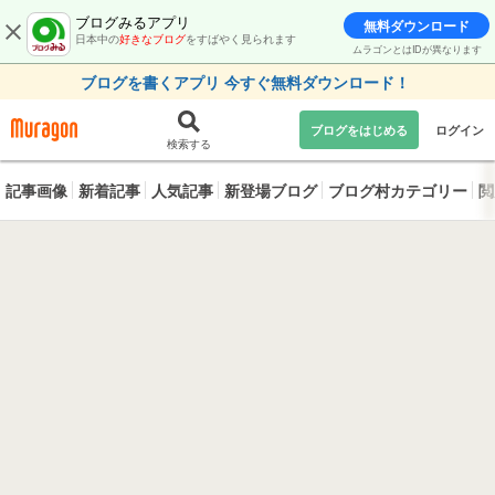
ブログみるアプリ
無料ダウンロード
日本中の
好きなブログ
をすばやく見られます
ムラゴンとはIDが異なります
ブログを書くアプリ 今すぐ無料ダウンロード！
ブログをはじめる
ログイン
検索する
記事画像
新着記事
人気記事
新登場ブログ
ブログ村カテゴリー
閲