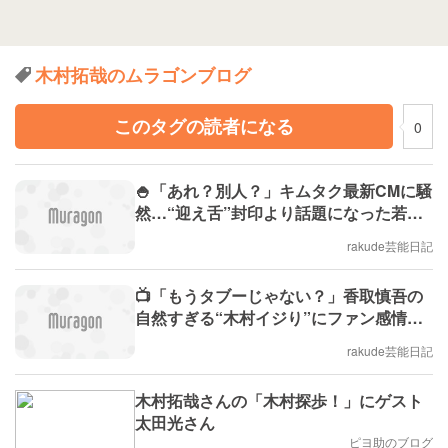
木村拓哉のムラゴンブログ
このタグの読者になる
0
🍚「あれ？別人？」キムタク最新CMに騒
然…“迎え舌”封印より話題になった若見
えぶり
rakude芸能日記
📺「もうタブーじゃない？」香取慎吾の
自然すぎる“木村イジり”にファン感情崩
壊…
rakude芸能日記
木村拓哉さんの「木村探歩！」にゲスト
太田光さん
ピヨ助のブログ