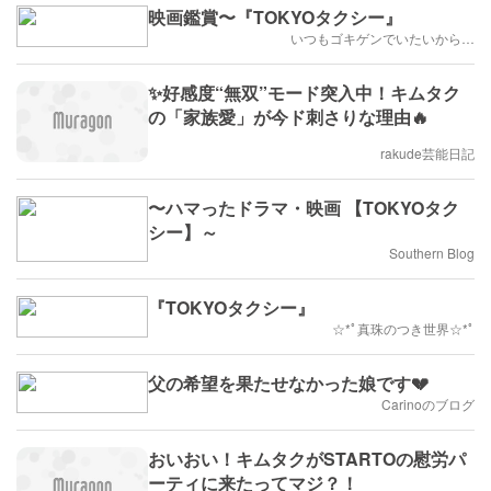
映画鑑賞〜『TOKYOタクシー』
いつもゴキゲンでいたいから…
✨好感度“無双”モード突入中！キムタク
の「家族愛」が今ド刺さりな理由🔥
rakude芸能日記
〜ハマったドラマ・映画 【TOKYOタク
シー】～
Southern Blog
『TOKYOタクシー』
☆*ﾟ真珠のつき世界☆*ﾟ
父の希望を果たせなかった娘です💔
Carinoのブログ
おいおい！キムタクがSTARTOの慰労パ
ーティに来たってマジ？！