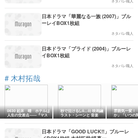
ネタバレ職人
日本ドラマ「華麗なる一族 (2007)」ブル
ーレイBOX1枚組
ネタバレ職人
日本ドラマ「プライド (2004)」ブルーレ
イBOX1枚組
ネタバレ職人
#
木村拓哉
0630 起床 晴 ホテルは
秒で泣ける(⁠｡⁠ŏ⁠﹏⁠ŏ⁠) 映画🎦
雰囲気一変！
人生の交差点――『マス
ラスト・シーンと 音楽
か」「いつの
カレード』シリーズはエ
♬❝とても静かな夜だか
顔に…」木村
ンタメとして愉しもう。
ら❞ 🎦TOKYOタクシー🎙️
の声集まる
倍賞千恵子
日本ドラマ「GOOD LUCK!!」ブルーレ