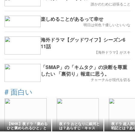
誰かのために頑張ること
楽しめることがあるって幸せ
明日は何色？優しいといいな
海外ドラマ【グッドワイフ】シーズン6
11話
【海外ドラマ】がスキ
「SMAP」の「キムタク」の決断を尊重
したい 「裏切り」報道に思う。
チャーチルが現代を切る
#
面白い
【NHK】夜ドラ「褒める
夜ドラ おとなりに銀河と
夜ドラ 超人間
ひと褒められるひと」と
は？あらすじ・キャス
戦記とは？あ
は？あらすじ・キャス
ト・見どころ・配信情報
ャスト・見ど