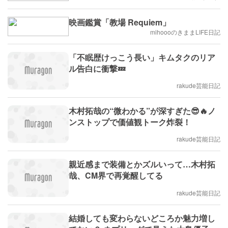
映画鑑賞「教場 Requiem」
mihoooのきままLIFE日記
「不眠歴けっこう長い」キムタクのリア
ル告白に衝撃💤
rakude芸能日記
木村拓哉の“微わかる”が深すぎた😎🔥ノ
ンストップで価値観トーク炸裂！
rakude芸能日記
親近感まで装備とかズルいって…木村拓
哉、CM界で再覚醒してる
rakude芸能日記
結婚しても変わらないどころか魅力増し