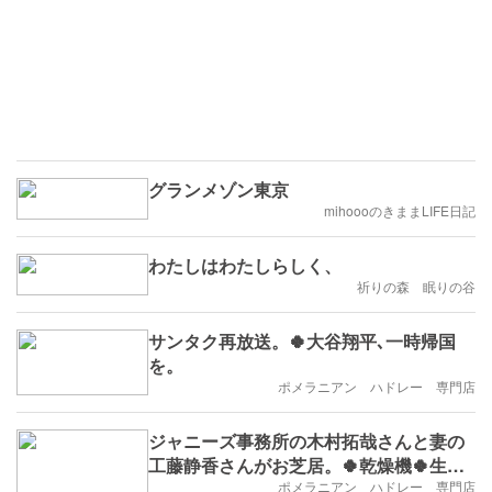
グランメゾン東京
mihoooのきままLIFE日記
わたしはわたしらしく、
祈りの森 眠りの谷
サンタク再放送。🍀大谷翔平､一時帰国
を。
ポメラニアン ハドレー 専門店
ジャニーズ事務所の木村拓哉さんと妻の
工藤静香さんがお芝居。🍀乾燥機🍀生協
🍀
ポメラニアン ハドレー 専門店