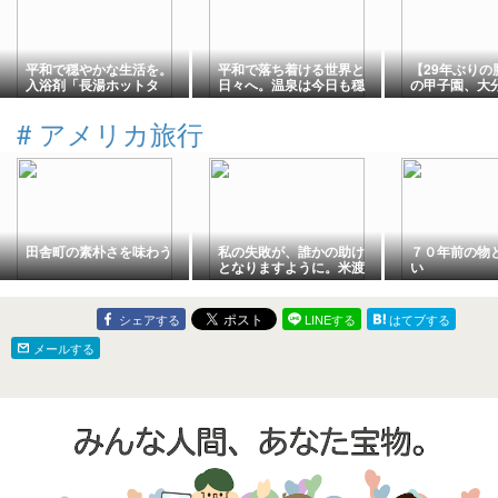
平和で穏やかな生活を。
平和で落ち着ける世界と
【29年ぶりの
入浴剤「長湯ホットタ
日々へ。温泉は今日も穏
の甲子園、大
ブ」のお風呂でゆっくり
やかです。大分県竹田市
本文理に逆転
と。大分県竹田市長湯温
長湯温泉ホテル「クアパ
108回全国高
#
アメリカ旅行
泉のお土産
ーク長湯
権
田舎町の素朴さを味わう
私の失敗が、誰かの助け
７０年前の物
となりますように。米渡
い
航申請「ESTA」に撃沈の
巻
シェアする
LINEする
はてブする
メールする