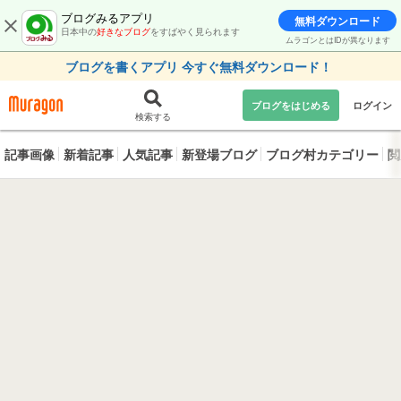
ブログみるアプリ
無料ダウンロード
日本中の
好きなブログ
をすばやく見られます
ムラゴンとはIDが異なります
ブログを書くアプリ 今すぐ無料ダウンロード！
ブログをはじめる
ログイン
検索する
記事画像
新着記事
人気記事
新登場ブログ
ブログ村カテゴリー
閲