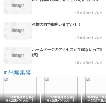
ド田舎温泉館主ブログ
生憎の雨で御座いますが！！
ド田舎温泉館主ブログ
ホームページのアクセスが半端ないって‼️
(笑)
ド田舎温泉館主ブログ
#
果無集落
二つの世界遺産を巡る
二つの世界遺産を巡る
世界遺産「果
桜と温泉バイク旅 2
桜と温泉バイク旅 1
～ 2022年夏旅