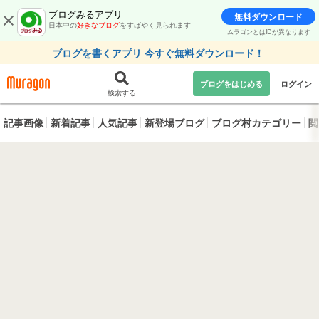
ブログみるアプリ
無料ダウンロード
日本中の
好きなブログ
をすばやく見られます
ムラゴンとはIDが異なります
ブログを書くアプリ 今すぐ無料ダウンロード！
ブログをはじめる
ログイン
検索する
記事画像
新着記事
人気記事
新登場ブログ
ブログ村カテゴリー
閲