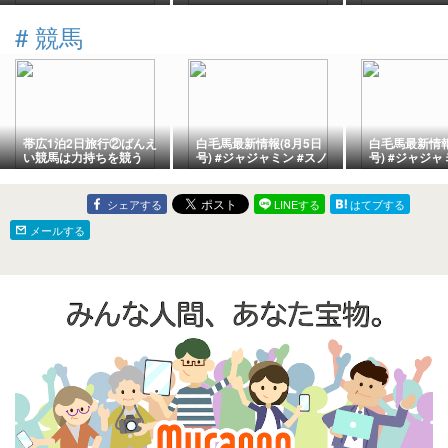
事が楽にならない理由
2026/8/6(木)
#
競馬
帯広1泊2日旅行②ばんえ
白毛馬最新情報(8月5日
白毛馬最新情報
い競馬は力持ちを競う
号) #ジャジャミン #スノ
号) #ジャジャ
ーエルヴァ #スーホ #ス
ーエルヴァ #ス
ノーウィスパー #カルパ
ノーウィスパー
#ゴージャス #シュネーグ
#ゴージャス 
シェアする
LINEする
はてブする
ロッケン
ロッケン
メールする