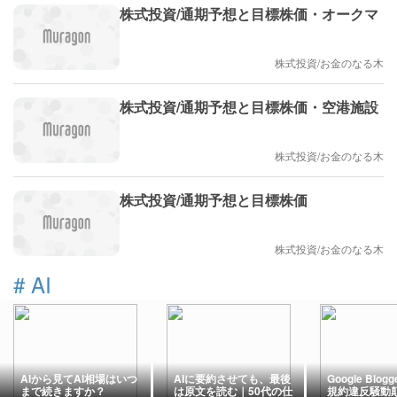
株式投資/通期予想と目標株価・オークマ
株式投資/お金のなる木
株式投資/通期予想と目標株価・空港施設
株式投資/お金のなる木
株式投資/通期予想と目標株価
株式投資/お金のなる木
#
AI
AIから見てAI相場はいつ
AIに要約させても、最後
Google Blo
まで続きますか？
は原文を読む｜50代の仕
規約違反騒