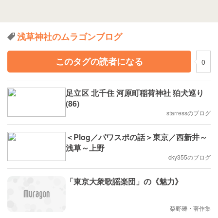
浅草神社のムラゴンブログ
このタグの読者になる
0
足立区 北千住 河原町稲荷神社 狛犬巡り
(86)
starressのブログ
＜Plog／パワスポの話＞東京／西新井～
浅草～上野
cky355のブログ
「東京大衆歌謡楽団」の《魅力》
梨野礫・著作集