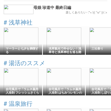
母娘 珍道中 最終日編
楽しくありたい･:*+.\(( °ω° ))/.:+
#
浅草神社
マーラーと七夕を満喫す
浅草観光で外せない！浅
三社祭り
る
草寺と浅草神社を巡る開
運散歩
#
湯活のススメ
自宅風呂で「ラムネ薬用
自宅風呂で「ラムネ薬用
自宅風呂で「
入浴剤 フレッシュさくら
入浴剤 はちみつレモンの
入浴剤 しぼり
んぼの香り」を試してみ
香り」を試してみた｜湯
香り」を試し
た｜湯活のススメ（入浴
活のススメ（入浴剤編）
活のススメ（
#
温泉旅行
剤編）vol.381
vol.380
vol.379