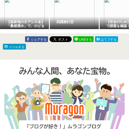
【温泉地のオアシス♨】
四国旅行②
【安全のため
「桑畑湧水」で、のどを
で課題を確認
潤そう♪｜大分県竹田市
田市長湯温泉
直入町の長湯温泉
アパーク長湯
シェアする
LINEする
はてブする
メールする