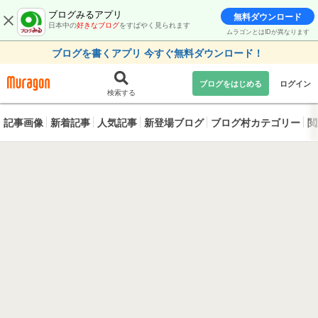
ブログみるアプリ
無料ダウンロード
日本中の
好きなブログ
をすばやく見られます
ムラゴンとはIDが異なります
ブログを書くアプリ 今すぐ無料ダウンロード！
ブログをはじめる
ログイン
検索する
記事画像
新着記事
人気記事
新登場ブログ
ブログ村カテゴリー
閲