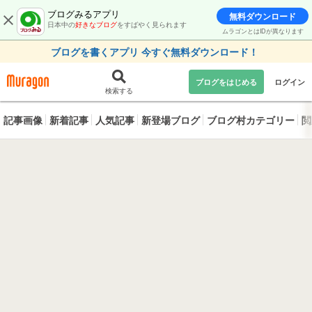
ブログみるアプリ
無料ダウンロード
日本中の
好きなブログ
をすばやく見られます
ムラゴンとはIDが異なります
ブログを書くアプリ 今すぐ無料ダウンロード！
ブログをはじめる
ログイン
検索する
記事画像
新着記事
人気記事
新登場ブログ
ブログ村カテゴリー
閲