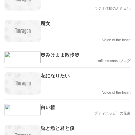
ラジオ体操のんき日記
魔女
Voice of the heart
🌸みけまま散歩🌸
mikemamaのブログ
花になりたい
Voice of the heart
白い椿
プティハッピーの花束
兎と魚と君と僕