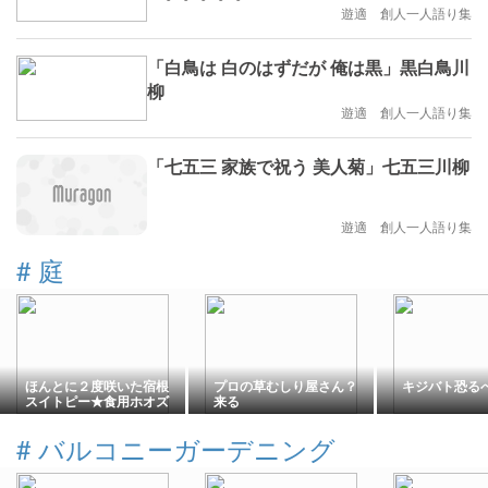
遊適 創人一人語り集
「白鳥は 白のはずだが 俺は黒」黒白鳥川
柳
遊適 創人一人語り集
「七五三 家族で祝う 美人菊」七五三川柳
遊適 創人一人語り集
#
庭
ほんとに２度咲いた宿根
プロの草むしり屋さん？
キジバト恐る
スイトピー★食用ホオズ
来る
キ食レポ
#
バルコニーガーデニング