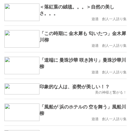
＜落紅葉の絨毯。。。＞自然の美し
さ。。。
遊適 創人一人語り集
「この時期に 金木犀も 匂いたつ」金木犀
川柳
遊適 創人一人語り集
「道端に 曼珠沙華 咲き誇り」曼珠沙華川
柳
遊適 創人一人語り集
印象的な人は、姿勢が美しい！？
美の神様と繋がる！
「風船が 浜のホテルの 空を舞う」風船川
柳
遊適 創人一人語り集