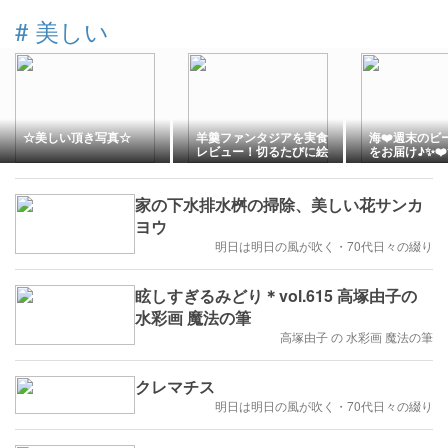
#
美しい
☆美しい頂き写真☆
羊羹ファンタジアを実食
海❤️週末のビ
レビュー！切るたびに絵
をお届け♪✨️❤
柄が変わる幻想的な和菓
６年 地元ロー
子は贈り物にもおすすめ
ーマ市内バチカ
地イタリア最
家の下水排水桝の掃除、美しい花サンカ
ヨウ
明日は明日の風が吹く・70代日々の綴り
眩しすぎるみどり＊vol.615 高塚由子の
水彩画 魔法の筆
高塚由子 の 水彩画 魔法の筆
クレマチス
明日は明日の風が吹く・70代日々の綴り