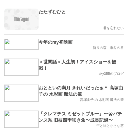
たたずむひと
君を忘れない
今年のmy初映画
祈りの森 眠りの谷
＜世間話＞人生初！アイスショーを観
戦！
cky355のブログ
おとといの満月 きれいだったぁ＊ 高塚由
子の 水彩画 魔法の筆
高塚由子 の 水彩画 魔法の筆
『クレマチス ミゼットブルー』〜🌼パテ
ンス系 旧枝四季咲き🌼〜成長記録〜
空と緑と小さな窓