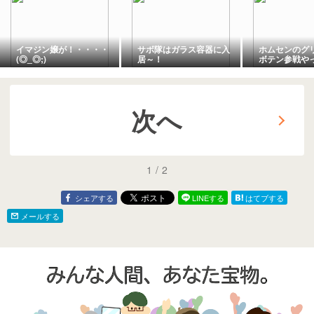
イマジン嬢が！・・・・
サボ隊はガラス容器に入
ホムセンのグ
(◎_◎;)
居～！
ボテン参戦や
次へ
1
/
2
シェアする
LINEする
はてブする
メールする