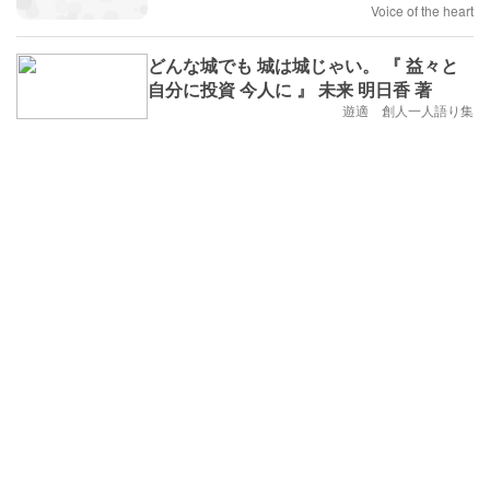
Voice of the heart
どんな城でも 城は城じゃい。 『 益々と
自分に投資 今人に 』 未来 明日香 著
遊適 創人一人語り集