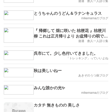
いですね。
遊適 創人一人語り集
とうちゃんのうどん＆ラナンキュラス
mikemamaのブログ
『 帰郷して 畑に咲いた 桔梗花 』桔梗川
柳 これは正月帰りより お盆帰りの唄で
す。
遊適 創人一人語り集
呉市にて。少し色付いてきました。
「トレッキング」っていいよね
秋は美しいねー
あきぞのうつ病ブログ
みんな誰かの光✨
mikemamaのブログ
カタチ 無きものの 美しさ