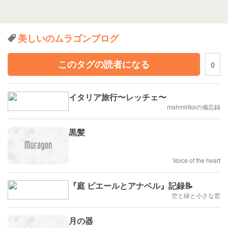
美しいのムラゴンブログ
このタグの読者になる
0
イタリア旅行〜レッチェ〜
mahmirikoの備忘録
黒髪
Voice of the heart
『庭 ピエールとアナベル』記録📝
空と緑と小さな窓
月の器