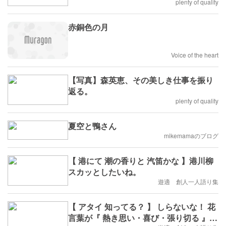
plenty of quality
赤銅色の月
Voice of the heart
【写真】森英恵、その美しき仕事を振り
返る。
plenty of quality
夏空と鴨さん
mikemamaのブログ
【 港にて 潮の香りと 汽笛かな 】港川柳
スカッとしたいね。
遊適 創人一人語り集
【 アタイ 知ってる？ 】 しらないな！ 花
言葉が『 熱き思い・喜び・張り切る 』い