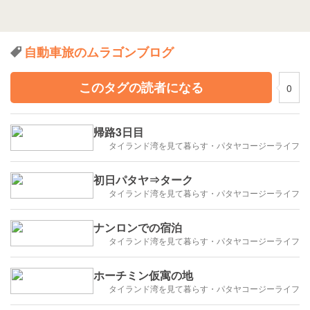
自動車旅のムラゴンブログ
このタグの読者になる
0
帰路3日目
タイランド湾を見て暮らす・パタヤコージーライフ
初日パタヤ⇒ターク
タイランド湾を見て暮らす・パタヤコージーライフ
ナンロンでの宿泊
タイランド湾を見て暮らす・パタヤコージーライフ
ホーチミン仮寓の地
タイランド湾を見て暮らす・パタヤコージーライフ