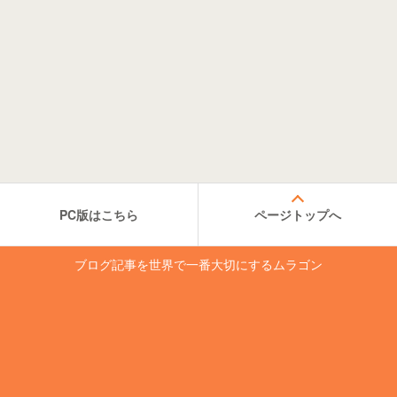
PC版はこちら
ページトップへ
ブログ記事を世界で一番大切にするムラゴン