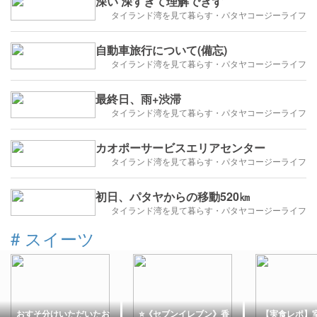
深い 深すぎて理解できず
タイランド湾を見て暮らす・パタヤコージーライフ
自動車旅行について(備忘)
タイランド湾を見て暮らす・パタヤコージーライフ
最終日、雨+渋滞
タイランド湾を見て暮らす・パタヤコージーライフ
カオポーサービスエリアセンター
タイランド湾を見て暮らす・パタヤコージーライフ
初日、パタヤからの移動520㎞
タイランド湾を見て暮らす・パタヤコージーライフ
#
スイーツ
おすそ分けいただいたお
⭐《セブンイレブン》香
【実食レポ】