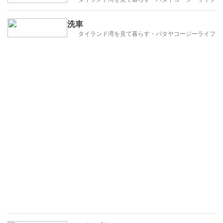
洗車
タイランド湾を見て暮らす・パタヤコージーライフ