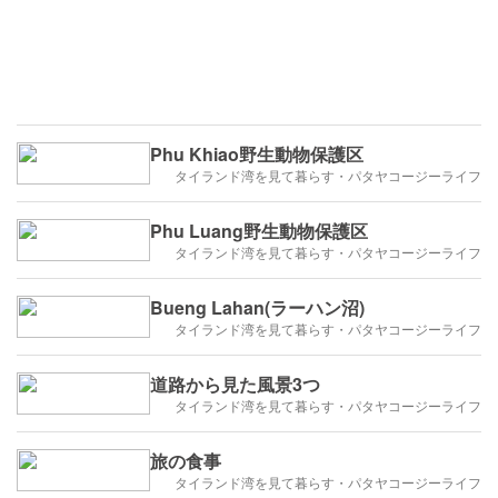
Phu Khiao野生動物保護区
タイランド湾を見て暮らす・パタヤコージーライフ
Phu Luang野生動物保護区
タイランド湾を見て暮らす・パタヤコージーライフ
Bueng Lahan(ラーハン沼)
タイランド湾を見て暮らす・パタヤコージーライフ
道路から見た風景3つ
タイランド湾を見て暮らす・パタヤコージーライフ
旅の食事
タイランド湾を見て暮らす・パタヤコージーライフ