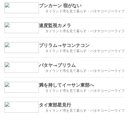
ブンカーン 宿がない
タイランド湾を見て暮らす・パタヤコージーライフ
速度監視カメラ
タイランド湾を見て暮らす・パタヤコージーライフ
ブリラム→サコンナコン
タイランド湾を見て暮らす・パタヤコージーライフ
パタヤ→ブリラム
タイランド湾を見て暮らす・パタヤコージーライフ
満を持してイーサン東部へ
タイランド湾を見て暮らす・パタヤコージーライフ
タイ東部星見行
タイランド湾を見て暮らす・パタヤコージーライフ