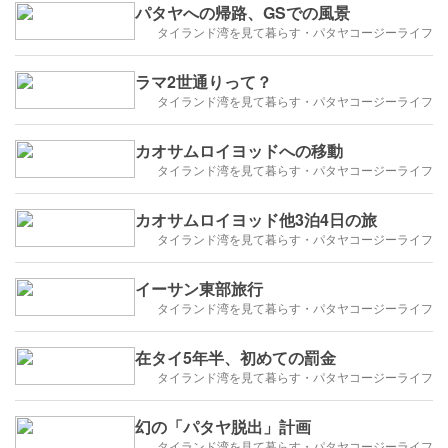
パタヤへの帰路、GSでの風景
タイランド湾を見て暮らす・パタヤコージーライフ
ラマ2世通りって？
タイランド湾を見て暮らす・パタヤコージーライフ
カオサムロイヨッドへの移動
タイランド湾を見て暮らす・パタヤコージーライフ
カオサムロイヨッド他3泊4日の旅
タイランド湾を見て暮らす・パタヤコージーライフ
イーサン東部旅行
タイランド湾を見て暮らす・パタヤコージーライフ
在タイ5年半、初めての罰金
タイランド湾を見て暮らす・パタヤコージーライフ
幻の「パタヤ脱出」計画
タイランド湾を見て暮らす・パタヤコージーライフ