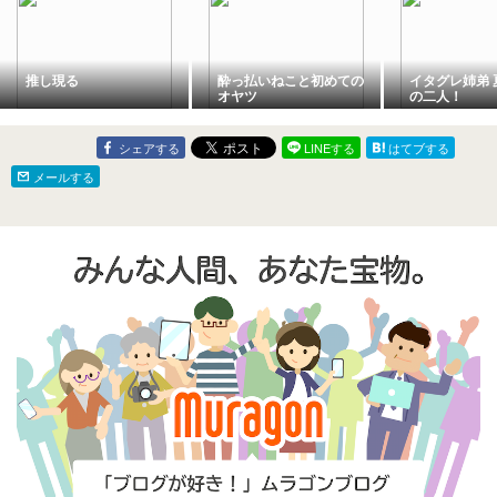
推し現る
酔っ払いねこと初めての
イタグレ姉弟 
オヤツ
の二人！
シェアする
LINEする
はてブする
メールする