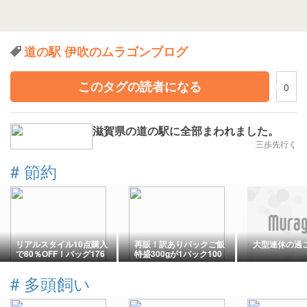
道の駅 伊吹のムラゴンブログ
このタグの読者になる
0
滋賀県の道の駅に全部まわれました。
三歩先行く
#
節約
リアルスタイル10点購入
再販！訳ありパックご飯
大型連休の過
で80％OFF！バッグ176
特盛300gが1パック100
円、ワンピース704円
円！
#
多頭飼い