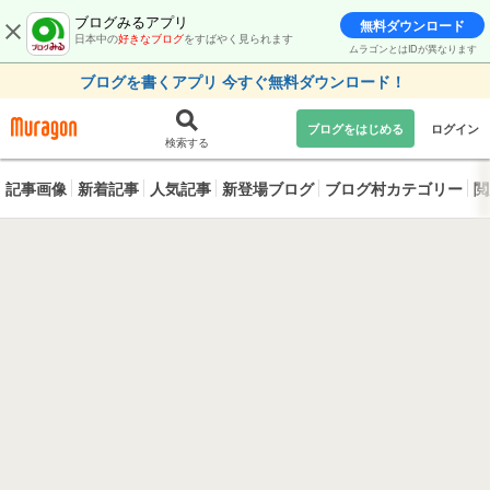
ブログみるアプリ
無料ダウンロード
日本中の
好きなブログ
をすばやく見られます
ムラゴンとはIDが異なります
ブログを書くアプリ 今すぐ無料ダウンロード！
ブログをはじめる
ログイン
検索する
記事画像
新着記事
人気記事
新登場ブログ
ブログ村カテゴリー
閲