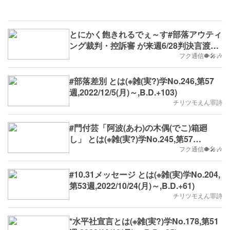
とにかく飽きれるでぇ～す#部落アウティ
ング裁判・控訴審 が来週6/28判決言渡し
とは(※実学No.441,B.D.+298)
フク通信🐡🎤🎶
#部落差別 とは(※雑(実?)学No.246,第57
週,2022/12/5(月)～,B.D.+103)
チリツモえん罪詩
#門付芸「阿波(あわ)の木偶(でこ)箱廻
し」 とは(※雑(実?)学No.245,第57
週,2022/12/5(月)～,B.D.+102)
フク通信🐡🎤🎶
#10.31メッセージ とは(※雑(実)学No.204,
第53週,2022/10/24(月)～,B.D.+61)
チリツモえん罪詩
*水平社宣言とは(※雑(実?)学No.178,第51