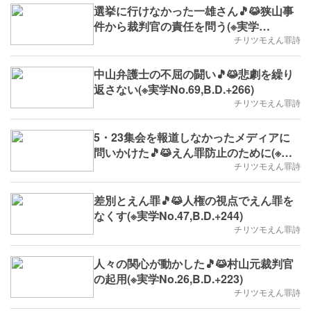
選挙に行けなかった一雄さん🎵😹狭山事
件から裁判官の責任を問う(※実学
No.111,B.D.+308)
チリツモえん罪詩
中山弁護士の不屈の闘い🎵😹悲劇を繰り
返さない(※実学No.69,B.D.+266)
チリツモえん罪詩
5・23集会を報道しなかったメディアに
問いかけた🎵😹えん罪防止のために(※実
学No.64,B.D.+261)
チリツモえん罪詩
差別とえん罪🎵😹人権の視点でえん罪を
なくす(※実学No.47,B.D.+244)
チリツモえん罪詩
人々の関心が動かした🎵😹村山元裁判官
の起用(※実学No.26,B.D.+223)
チリツモえん罪詩