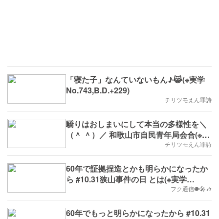
「寝た子」なんていないもん♪😹(※実学
No.743,B.D.+229)
チリツモえん罪詩
驕りはおしまいにして本当の多様性を＼
（＾ ＾）／ 和歌山市自民青年局会合(※雑
学No.719,2024/3/25(月)～,B.D.+205）
チリツモえん罪詩
60年で証拠捏造とかも明らかになったか
ら #10.31狭山事件の日 とは(※実学
No.571,B.D.+57)
フク通信🐡🎤🎶
60年でもっと明らかになったから #10.31