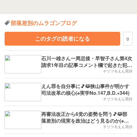
部落差別のムラゴンブログ
このタグの読者になる
0
石川一雄さん一周忌後・早智子さん第4次
請求1年目の記事コメント欄で起きた犯人
扱い🎵😹希望は日野町事件の死後再審開
チリツモえん罪詩
始決定に(※雑学No.220,B.D.+219)
えん罪を自分事に🎵😹狭山事件が明かす
司法改革の核心(※実学No.147,B.D.+344)
チリツモえん罪詩
再審法改正から6党の姿勢を問う🎵😹部
落差別の現実を政治はどう見るのか(※実
学No.121,B.D.+318)
チリツモえん罪詩