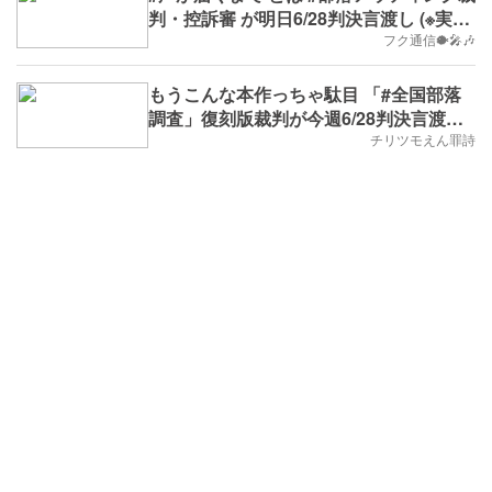
判・控訴審 が明日6/28判決言渡し (※実学
No.443,第81週,2023/6/26(月)
フク通信🐡🎤🎶
～,B.D.+300)
もうこんな本作っちゃ駄目 「#全国部落
調査」復刻版裁判が今週6/28判決言渡し
とは (※実学No.442,B.D.+299)
チリツモえん罪詩