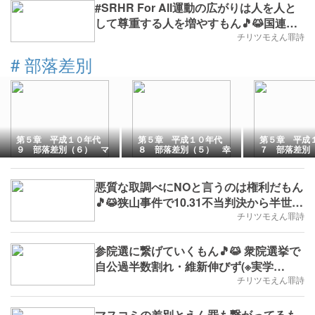
#SRHR For All運動の広がりは人を人と
して尊重する人を増やすもん🎵😹国連女
性差別撤廃委員会が複合差別の解消も日
チリツモえん罪詩
本に勧告(※雑学No.938,B.D.+58)
#
部落差別
第５章 平成１０年代
第５章 平成１０年代
第５章 平
９ 部落差別（６） マ
８ 部落差別（５） 幸
７ 部落差別
ンデラ
徳秋水
本治一郎
悪質な取調べにNOと言うのは権利だもん
🎵😹狭山事件で10.31不当判決から半世
紀(※実学No.937,B.D.+57)
チリツモえん罪詩
参院選に繋げていくもん🎵😹 衆院選挙で
自公過半数割れ・維新伸びず(※実学
No.932,B.D.+52)
チリツモえん罪詩
マスコミの差別とえん罪も繋がってるも