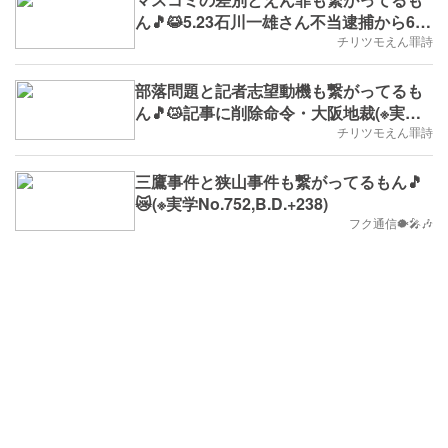
ん🎵😹5.23石川一雄さん不当逮捕から61
年(※実学No.775,2024/5/20(月)
チリツモえん罪詩
～,B.D.+261）
部落問題と記者志望動機も繋がってるも
ん🎵😿記事に削除命令・大阪地裁(※実学
No.761,2024/5/6(月)～,B.D.+247）
チリツモえん罪詩
三鷹事件と狭山事件も繋がってるもん🎵
😿(※実学No.752,B.D.+238)
フク通信🐡🎤🎶