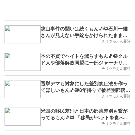
狭山事件の闘いは続くもん🎵😹石川一雄
さんが見えない手錠をかけられたまま逝
かれる(※実学No.1,B.D.+189)
チリツモえん罪詩
本の不買でヘイトを減らすもん🎵😹クル
ド人や部落解放同盟に一部ジャーナリス
トが難癖(※実学No.1042,B.D.+163)
チリツモえん罪詩
選挙デマも対象にした差別禁止法を作っ
てほしいもん🎵😹8年掛りで被差別部落
サイト掲載出版社側の敗訴確定(※実学
チリツモえん罪詩
No.994,B.D.+114)
米国の移民差別と日本の部落差別も繋が
ってるもん🎵😹 「移民がペットを食べて
いる」発言のトランプ氏が再び米大統領
チリツモえん罪詩
に(※実学No.943,B.D.+63)