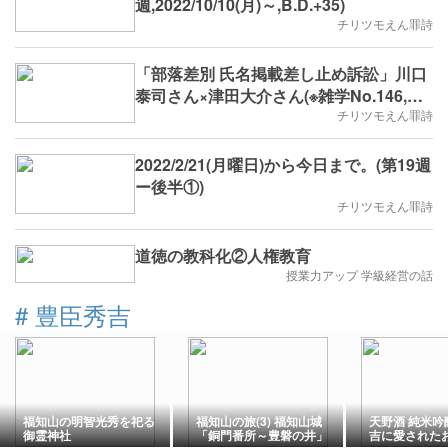
週,2022/10/10(月)～,B.D.+35)
チリツモえん罪詩
「部落差別 氏名掲載差し止め訴訟」川口
泰司さん×津田大介さん(※雑学No.146,第
46週,2022/8/29(月)～B.D.ー1皿)
チリツモえん罪詩
2022/2/21(月曜日)から今日まで。(第19週
ー後半①)
チリツモえん罪詩
道徳の教科化②人権教育
授業力アップ 学級経営の話
#
豊臣秀吉
福知山の明智光秀を祀る
福知山の旅(3) 福知山城
天野酒 純米吟
御霊神社
「銅門番所～豊磐の井」
吉に愛された