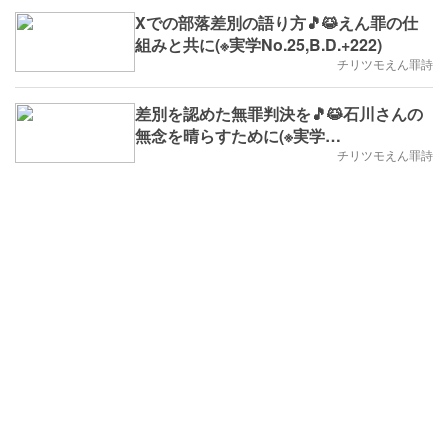
Xでの部落差別の語り方🎵😹えん罪の仕
組みと共に(※実学No.25,B.D.+222)
チリツモえん罪詩
差別を認めた無罪判決を🎵😹石川さんの
無念を晴らすために(※実学
No.17,2025/4/7(月)～,B.D.+214)
チリツモえん罪詩