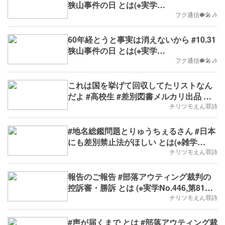
狭山事件の日 とは(※実学
No.570,B.D.+56)
フク通信🐡🎤🎶
60年経とうと事実は消えないから #10.31
狭山事件の日 とは(※実学
No.569,2023/10/30(月)～,B.D.+55)
フク通信🐡🎤🎶
これは国を挙げて回収してたリストなん
だよ #高校生 #差別図書メルカリ出品 と
は(※実学No.537,2023/9/25(月)
チリツモえん罪詩
～,B.D.+23）
#地名総鑑問題とりゅうちぇるさん #日本
にも差別禁止法がほしい とは(※雑学
No.464,第81週,2023/7/17(月)
チリツモえん罪詩
～,B.D.+321)
報告のご報告 #部落アウティング裁判の
控訴審・勝訴 とは (※実学No.446,第81
週,2023/6/26(月)～,B.D.+303)
チリツモえん罪詩
#声が届くまで とは #部落アウティング裁