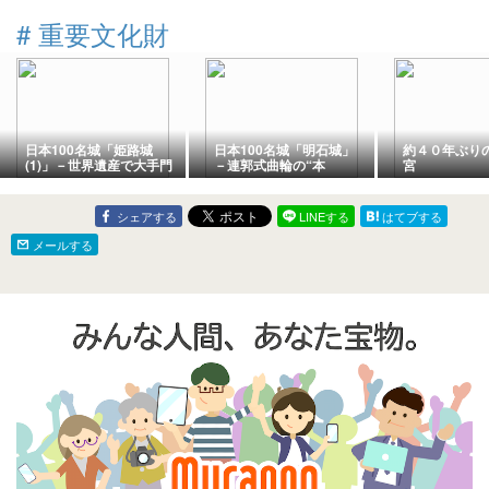
活！
#
重要文化財
日本100名城「姫路城
日本100名城「明石城」
約４０年ぶり
(1)」－世界遺産で大手門
－連郭式曲輪の“本
宮
からの天守群迄の登城路
丸”～“三の丸”まで高石垣
に建ち並ぶ現存城郭建造
で固めた防御力ある城郭
物
シェアする
LINEする
はてブする
メールする