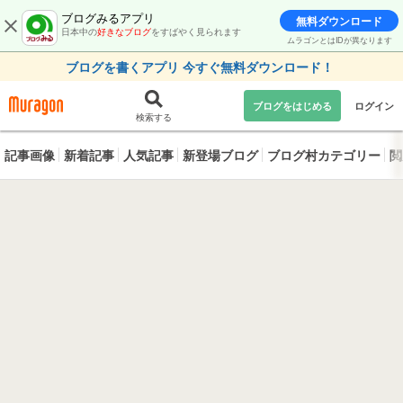
ブログみるアプリ
無料ダウンロード
日本中の
好きなブログ
をすばやく見られます
ムラゴンとはIDが異なります
ブログを書くアプリ 今すぐ無料ダウンロード！
ブログをはじめる
ログイン
検索する
記事画像
新着記事
人気記事
新登場ブログ
ブログ村カテゴリー
閲