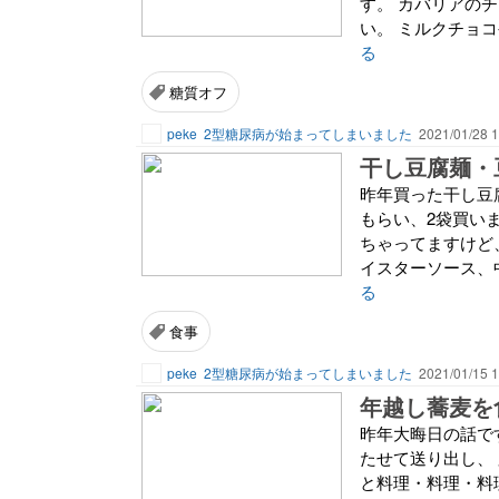
す。 カバリアのチ
い。 ミルクチョコ
る
糖質オフ
peke
2型糖尿病が始まってしまいました
2021/01/28 1
干し豆腐麺・
昨年買った干し豆
もらい、2袋買い
ちゃってますけど
イスターソース、中
る
食事
peke
2型糖尿病が始まってしまいました
2021/01/15 1
年越し蕎麦を
昨年大晦日の話で
たせて送り出し、
と料理・料理・料