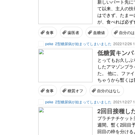
新しいパート先に
て以来、主人の扶
はできず、たまー
が、食べれば必ず食
食事
歯医者
血糖値
自分のは
peke
2型糖尿病が始まってしまいました
2022/12/26 1
低糖質キンパ
とってもお久しぶ
したアマゾンプラ
た。 他に、ファ
ちゃうから暫くは我
食事
糖質オフ
自分のはなし
peke
2型糖尿病が始まってしまいました
2021/12/27 1
2回目接種し
プラチナチケット
週間。暫く2回目
回目の枠を分ける