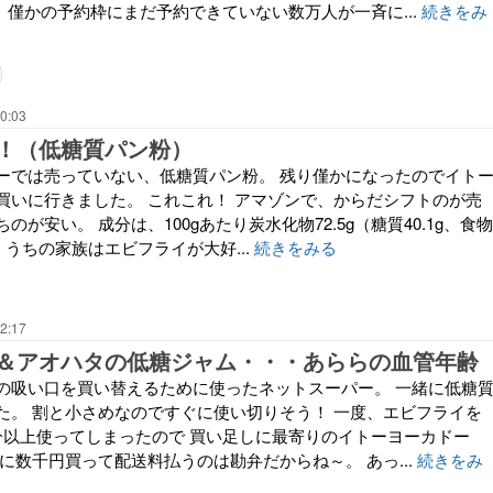
、僅かの予約枠にまだ予約できていない数万人が一斉に...
続きをみ
0:03
！（低糖質パン粉）
ーでは売っていない、低糖質パン粉。 残り僅かになったのでイト
買いに行きました。 これこれ！ アマゾンで、からだシフトのが売
が安い。 成分は、100gあたり炭水化物72.5g（糖質40.1g、食物
。 うちの家族はエビフライが大好...
続きをみる
2:17
＆アオハタの低糖ジャム・・・あららの血管年齢
の吸い口を買い替えるために使ったネットスーパー。 一緒に低糖
た。 割と小さめなのですぐに使い切りそう！ 一度、エビフライを
分以上使ってしまったので 買い足しに最寄りのイトーヨーカドー
に数千円買って配送料払うのは勘弁だからね～。 あっ...
続きをみ