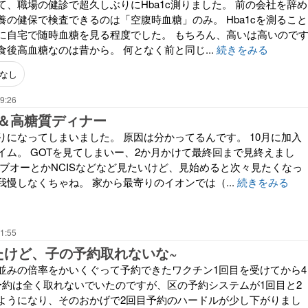
て、職場の健診で超久しぶりにHba1c測りました。 前の会社を辞め
養の健保で検査できるのは「空腹時血糖」のみ。 Hba1cを測ること
に自宅で随時血糖を見る程度でした。 もちろん、高いは高いので
後高血糖なのは昔から。 何となく前と同じ...
続きをみる
なし
9:26
＆高糖質ディナー
りになってしまいました。 原因は分かってるんです。 10月に加入
イム。 GOTを見てしまいー、2か月かけて最終回まで見終えまし
イブオーとかNCISなどなど見たいけど、見始めると次々見たくなっ
慢しなくちゃね。 家から最寄りのイオンでは（...
続きをみる
1:55
たけど、子の予約取れないな~
並みの倍率をかいくぐって予約できたワクチン1回目を受けてから4
予約は全く取れないでいたのですが、区の予約システムが1回目と2
ようになり、そのおかげで2回目予約のハードルが少し下がりまし