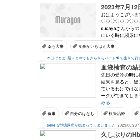
2023年7月
おはようございます
♡♡♡♡♡♡♡♡♡♡
sucayaさんか
にいる時に頻尿にな
薬も大事
食事がいちばん大事
🍅ほげとま
血液検査の結
先日の受診の時に
結果を見ると、総
ているわけではな
ークができてしま
みる
食事
自分のはなし
根管治療
peke
2型糖尿病が始まってしまいました
2023/06/28 1
久しぶりのH