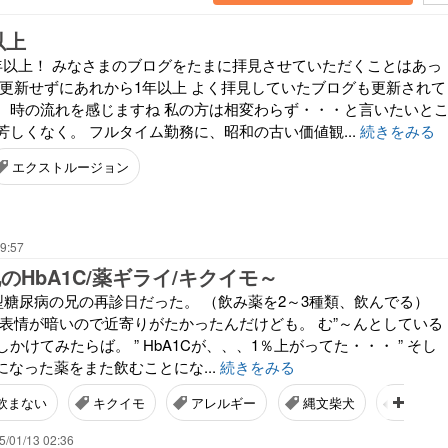
以上
年以上！ みなさまのブログをたまに拝見させていただくことはあっ
く更新せずにあれから1年以上 よく拝見していたブログも更新されて
、時の流れを感じますね 私の方は相変わらず・・・と言いたいと
しくなく。 フルタイム勤務に、昭和の古い価値観...
続きをみる
エクストルージョン
9:57
のHbA1C/薬ギライ/キクイモ～
型糖尿病の兄の再診日だった。 （飲み薬を2～3種類、飲んでる）
の表情が暗いので近寄りがたかったんだけども。 む”～んとしている
かけてみたらば。 ” HbA1Cが、、、1％上がってた・・・ ” そし
止になった薬をまた飲むことにな...
続きをみる
飲まない
キクイモ
アレルギー
縄文柴犬
ひとり
5/01/13 02:36