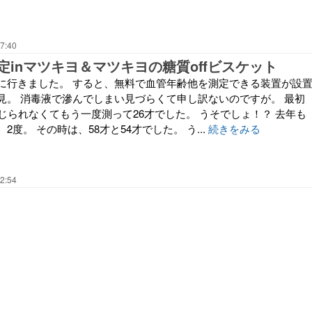
7:40
定inマツキヨ＆マツキヨの糖質offビスケット
に行きました。 すると、無料で血管年齢他を測定できる装置が設
見。 消毒液で滲んでしまい見づらくて申し訳ないのですが。 最初
じられなくてもう一度測って26才でした。 うそでしょ！？ 去年も
度。 その時は、58才と54才でした。 う...
続きをみる
2:54