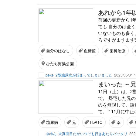
あれから1年
前回の更新から1
ても 自分のは全
いないものも多く
ろですがますます芳
自分のはなし
血糖値
歯科治療
ひたち海浜公園
peke
2型糖尿病が始まってしまいました
2025/05/31 1
まいった ～兄
11日（土）は、2
で。 帰宅した兄
のを無視して、話し
て。 ” 11月に中
糖尿病
兄
HbA1C
薬
ゆゆん
大真面目だがいつでも行きあたりバッタリ
202