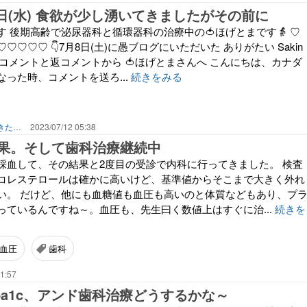
12日(水) 食欲が少し湧いてきましたがその前に
 後期高齢で泌尿器科と循環器科の治療中の🍅ほげとまです👵 ♡
♡♡♡ 👇7月8日(土)に愚ブログにいただいた ありがたい Sakin
らのコメントと返コメントから 🍅ほげとまさんへ こんにちは、カナダ
った時、コメントを送ろ...
続きをみる
飄々と♒でもきらきらハート💖で生きて行きたい78歳の 🍅ほげほげとまとのブログ
2023/07/12 05:38
果。そして歯科治療継続中
採血して、その結果と2度目の受診で内科に行ってきました。 検査
コレステロールは確かに高いけど、基準値からそこまで大きく外れ
い。 だけど、他にも血糖値も血圧も高いのと体質などもあり、プ
っているんですね～。血圧も、先生曰く数値上はすぐに治...
続きを
血圧
歯科
1:57
ba1c、アンド歯科治療どうするかな～