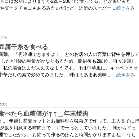
ョコはお店によりますが220～280円で売ってることが多いみた
やダークチョコもあるみたいだけど、近所のスーパー...
続きをみ
7:16
豆腐干糸を食べる
腐麺。 「再冷凍できますよ！」とのお店の人の言葉に背中を押し
ましたが1袋の重量がかなりあるため、開封後も2回位、再々冷凍し
、私の場合はまだ大丈夫なようです。 ↑は中華風に、キャベツとオ
華だしの素で炒めてみました。 味はまあまあ美味し...
続きをみ
5:03
食べたら血糖値が↑↑＿年末焼肉
す。 年越し蕎麦セットとお節料理を猛急ぎで作って、主人＆子に
 夕飯を用意する時間まで、ぐでーっとしていました。 朝からずっ
理でしたから。 お節って作るのほんと時間かかりますよね！ うち