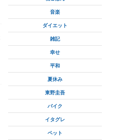
音楽
ダイエット
置
雑記
幸せ
平和
夏休み
東野圭吾
バイク
イタグレ
ペット