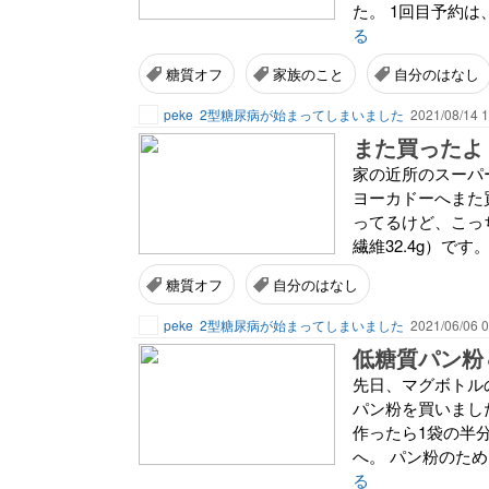
た。 1回目予約は
る
糖質オフ
家族のこと
自分のはなし
peke
2型糖尿病が始まってしまいました
2021/08/14 1
また買ったよ
家の近所のスーパ
ヨーカドーへまた
ってるけど、こっちの
繊維32.4g）です
糖質オフ
自分のはなし
peke
2型糖尿病が始まってしまいました
2021/06/06 0
低糖質パン粉
先日、マグボトル
パン粉を買いまし
作ったら1袋の半
へ。 パン粉のため
る