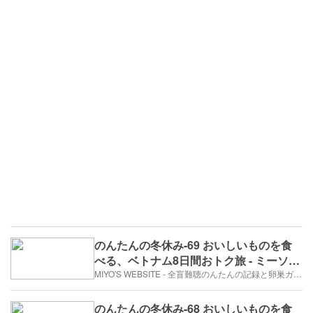
のんたんの冬休み-69 おいしいものを食
べる、ベトナム8日間おトク旅 - ミーソン
遺跡⑤遺跡群E（2017年12月29日/6日
MIYO'S WEBSITE - 全盲難聴のんたんの記録と卵巣ガン、そして旅日記。
め）
のんたんの冬休み-68 おいしいものを食