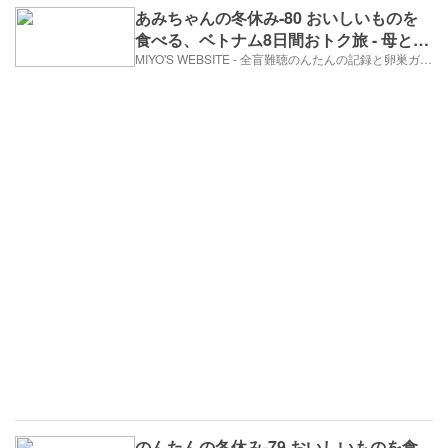
あみちゃんの冬休み-80 おいしいものを
食べる、ベトナム8日間おトク旅 - 母と娘
のホーチミン③戦争博物館（2017年12月
MIYO'S WEBSITE - 全盲難聴のんたんの記録と卵巣ガン、そして旅日記。
30日/7日め）
のんたんの冬休み-79 おいしいものを食