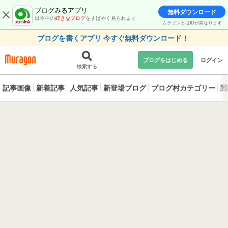
ブログみるアプリ
無料ダウンロード
日本中の
好きなブログ
をすばやく見られます
ムラゴンとはIDが異なります
ブログを書くアプリ 今すぐ無料ダウンロード！
ブログをはじめる
ログイン
検索する
記事画像
新着記事
人気記事
新登場ブログ
ブログ村カテゴリー
閲