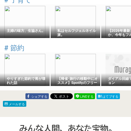
主婦の味方、生協さん。
私はセルフジェルネイル
【2026年最
派。
か、今年もフ
夏のジメジメ
ッ”に変える
#
節約
レポート🌬️
やりすぎた節約で胃が壊
【帰省･旅行の移動中にオ
ダイアル回線
れた話
ススメ】Spotifyのフリー
ョン
プランで「ドライブで聴
きたいノリがいい曲ジュ
ークボックス」を無料で
シェアする
LINEする
はてブする
聴こう！【ふにょプレイ
リスト㊴】
メールする