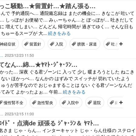
っこ騒動…★留置針…★踏ん張る…
らんで 予約通院へ… 通院備忘録は またの機会に… きなこが 吐いて
… しっぽが お便秘で… みぃーちゃん…と ぽっぽが… 吐きだして
に 増えてしまい… どんどん 帰宅時間が 過ぎてゆく… そんな日も
ちゅーるスープが 大...
続きをみる
神経症状
留置針
入院
膀胱・尿道
吐き
ん…
2023/12/23 11:50
なん…綿…★ﾔﾏﾄ･ｼﾞｬ･ﾗﾝ…
かった… 深夜 ぐる君ゾーンに 入って 少し 暖まろうとした ねこき
くない ほかっぺ… なんかの はずみで スイッチが 切れていたよう
きゅうが苦手なので おじゃますることは ない ぐる君ゾーンなんだ
てみて よかったよぉ… 午前...
続きをみる
慢性腎不全
急性腎炎
入院中
退院
継続治療
ん…
2023/12/15 11:00
ﾃﾛｲﾄﾞ・点滴de 頑張る ｼﾞｬ･ﾗﾝ＆ ﾔﾏﾄ…
2名さま じゃ・らん… インターキャット じゃ・らん仕様の ステロイ