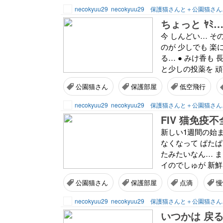
necokyuu29
necokyuu29 保護猫さんと＋公園猫さ
ちょっと ﾔﾐ
今 しんどい… そ
のが 少しでも 楽
る… ● みけ香も
と少しの投薬を 頑張
公園猫さん
保護部屋
低空飛行
necokyuu29
necokyuu29 保護猫さんと＋公園猫さ
FIV 猫免疫
新しい1週間の始ま
なくなって ぱたぱ
たみたいなん… ま
イのでしゅが 新鮮
公園猫さん
保護部屋
点滴
慢
necokyuu29
necokyuu29 保護猫さんと＋公園猫さ
いつかは 戻