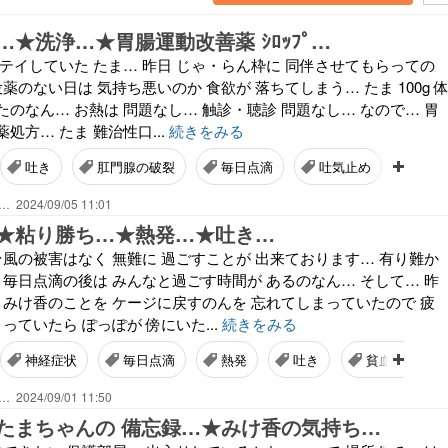
★洗浄…★胃腸運動改善薬 ｼﾛｯﾌﾟ…
テイしていた たま… 昨日 じゃ・らん枠に 同伴させてもらっての
薬のない日は 気持ち悪いのか 食欲が 落ちてしまう… たま 100g 
のなん… お熱は 問題なし… 触診・聴診 問題なし… なので… 胃
処方… たま 難治性口...
続きをみる
吐き
肛門腺の破裂
毎日点滴
吐気止め
胃腸
ん…
2024/09/05 11:01
★粘り勝ち…★熱発…★吐き…
台風の被害はなく 無難に 過ごすことが 出来ております… 有り難か
 毎日点滴の後は みんなと過ごす時間が あるのなん… そして… 昨
 みけ香のことを ケージに戻すのんを 忘れてしまっていたので 疲
っていたら ぽっぽが 傍にいた...
続きをみる
神経症状
毎日点滴
熱発
吐き
貧血改善
ん…
2024/09/01 11:50
たまちゃんの 備忘録…★みけ香の気持ち…