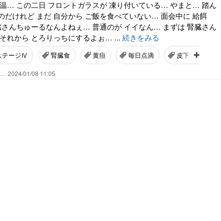
温… この二日 フロントガラスが 凍り付いている… やまと… 踏ん
だけれど まだ 自分から ご飯を食べていない… 面会中に 給餌
臓さんちゅーるなんよねぇ… 普通のが イイなん… まずは 腎臓さん
それから とろりっちにするよぉ… ...
続きをみる
ステージⅣ
腎臓食
黄疸
毎日点滴
皮下点滴
ん…
2024/01/08 11:05