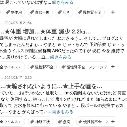
は 起こっていないはずな...
続きをみる
副作用
食欲不振
吐き
慢性腎不全
点滴
ん…
2024/07/15 21:54
★体重 増加…★体重 減少 2.2㎏…
帰宅が 大幅に遅れてしまった ねこきゅう… そして… ブログより
てしまったんだよぉ… やまと ＆ じゃ・らんで 予約診察 じゃ・ら
免疫不全ウイルス 関連症候群期 ARCだったのですが 現在 今を 維持で
し 戻りかけている… 血...
続きをみる
不全ウイルス）
慢性腎不全
慢性腎不全 ステージⅣ
点
ん…
2024/03/17 12:30
 嘘…★騙されないように…★上手な嘘を…
けていた… おぼつかない 足取り… 1mの距離もないのだけれど 何度
くなり 休憩する… 抱っこして 戻すのだけれど また 知らぬまに たぶ
取りで お水を飲みに 行っている やまと… 段ボールの交換する気
… やまと がんばってい...
続きをみる
不全ウイルス）
神経症状
点滴
慢性腎不全 ステージⅣ