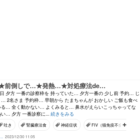
★前倒しで…★発熱…★対処療法de…
日 夕方 一番の診察枠を 持っていた… 夕方一番の 少し前 予約… じ
こ… 2名さま 予約枠… 早朝から たまちゃんが おかしい ご飯も食べ
いる… 全く動かない… よくみると… 鼻水がえらいこっちゃってな
い… 夕方 一番診察に...
続きをみる
吐き
腎臓療法食
神経症状
FIV（猫免疫不全ウイルス
ん…
2023/12/30 11:05