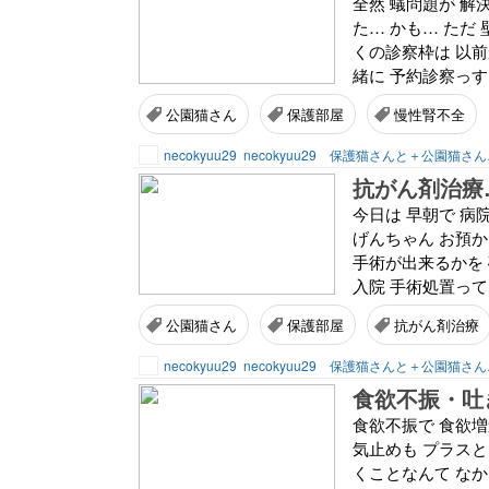
全然 蟻問題が 解
た… かも… ただ
くの診察枠は 以前
緒に 予約診察っすよ
公園猫さん
保護部屋
慢性腎不全
necokyuu29
necokyuu29 保護猫さんと＋公園猫さ
抗がん剤治療
今日は 早朝で 病
げんちゃん お預か
手術が出来るかを 
入院 手術処置ってな
公園猫さん
保護部屋
抗がん剤治療
necokyuu29
necokyuu29 保護猫さんと＋公園猫さ
食欲不振・吐
食欲不振で 食欲増
気止めも プラスと
くことなんて なか