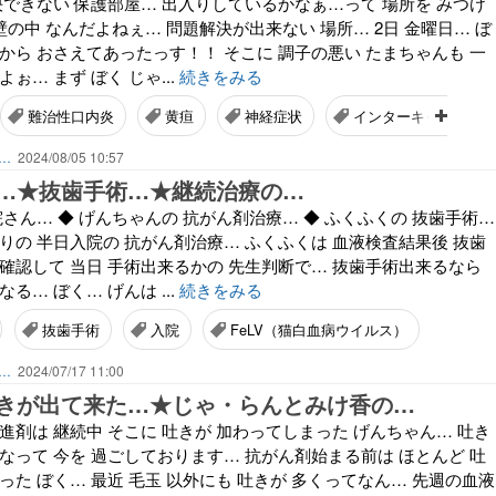
決できない 保護部屋… 出入りしているかなぁ…って 場所を みつけ
 壁の中 なんだよねぇ… 問題解決が出来ない 場所… 2日 金曜日… ぼ
から おさえてあったっす！！ そこに 調子の悪い たまちゃんも 一
ぉ… まず ぼく じゃ...
続きをみる
難治性口内炎
黄疸
神経症状
インターキャット
ん…
2024/08/05 10:57
…★抜歯手術…★継続治療の…
院さん… ◆ げんちゃんの 抗がん剤治療… ◆ ふくふくの 抜歯手術…
りの 半日入院の 抗がん剤治療… ふくふくは 血液検査結果後 抜歯
確認して 当日 手術出来るかの 先生判断で… 抜歯手術出来るなら
る… ぼく… げんは ...
続きをみる
抜歯手術
入院
FeLV（猫白血病ウイルス）
ん…
2024/07/17 11:00
きが出て来た…★じゃ・らんとみけ香の…
進剤は 継続中 そこに 吐きが 加わってしまった げんちゃん… 吐き
なって 今を 過ごしております… 抗がん剤始まる前は ほとんど 吐
った ぼく… 最近 毛玉 以外にも 吐きが 多くってなん… 先週の血液