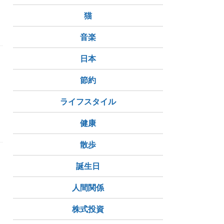
猫
FeLV（猫白血病ウイルス）
音楽
日本
節約
ライフスタイル
滴
定期的な診察
出窓
黒缶ぱうち
健康
散歩
誕生日
人間関係
株式投資
FeLV（猫白血病ウイルス）
リンパ腫
抗がん剤