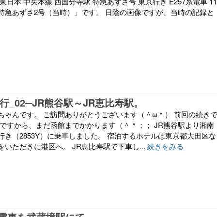
 JR東日本 中央本線 西国分寺駅 特急あずさ号 東京行き E257系電車 11
特急あずさ2号（当時）」です。 日陰の画像ですが、当時の記録と
紀行_02─JR熊谷駅～JR恵比寿駅。
ちゃんです。 ご訪問ありがとうございます（＾ω＾） 前回の続き
りですから、まだ函館までかかります（＾＾；； JR熊谷駅より湘南
行き（2853Y）に乗車しました。 宿泊するホテルは東京都大田区な
いただきに港区へ。 JR恵比寿駅で下車し...
続きをみる
電車を武蔵境駅にて