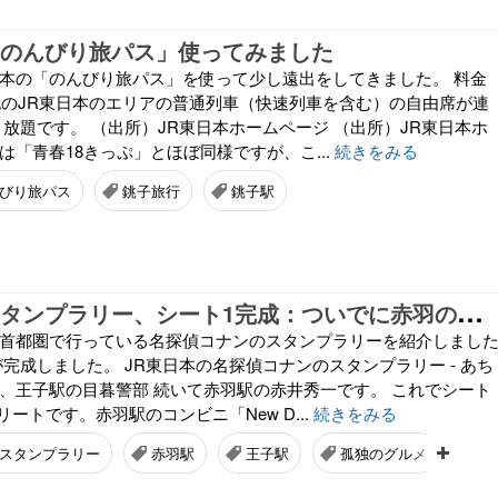
「のんびり旅パス」使ってみました
日本の「のんびり旅パス」を使って少し遠出をしてきました。 料金
下記のJR東日本のエリアの普通列車（快速列車を含む）の自由席が連
放題です。 （出所）JR東日本ホームページ （出所）JR東日本ホ
は「青春18きっぷ」とほぼ同様ですが、こ...
続きをみる
びり旅パス
銚子旅行
銚子駅
J
R東日本のスタンプラリー、シート1完成：ついでに赤羽の「孤独のグルメ」聖地再訪
が首都圏で行っている名探偵コナンのスタンプラリーを紹介しまし
完成しました。 JR東日本の名探偵コナンのスタンプラリー - あち
は、王子駅の目暮警部 続いて赤羽駅の赤井秀一です。 これでシート
リートです。赤羽駅のコンビニ「New D...
続きをみる
スタンプラリー
赤羽駅
王子駅
孤独のグルメ
北