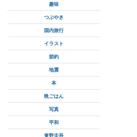
趣味
つぶやき
国内旅行
イラスト
節約
地震
本
た
晩ごはん
写真
平和
区
東野圭吾