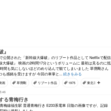
破』
演で公開された「新幹線大爆破」のリブート作品として Netflixで配信
線大爆破』 映画の2時間17分というボリュームに 最初は見るのに抵
 時間も気にしないほどのめり込んで観てしまいました 草彅剛さん
も感銘を受けますが 今回の車掌と...
続きをみる
映画
草彅剛
リブート作品
1975
東北新幹線
5:46
する青梅行き
 JR青梅線福生駅 普通青梅行き E233系電車 日陰の画像ですが、記録
通院時に撮影しました。