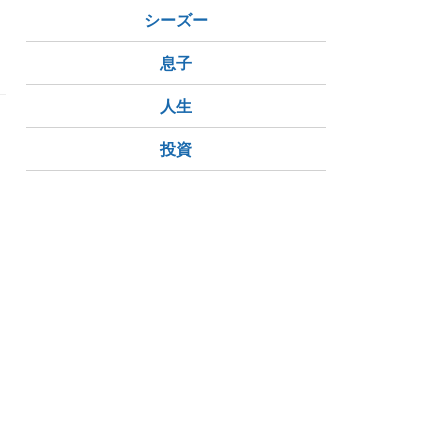
シーズー
息子
人生
投資