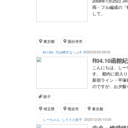
2008年1月25日
両・フル編成の「
して。
東京都
国分寺市
ko.i.tsu
大山崎すなっぷ4
2026/03/03 09:00
R04.10函館
こんにちは、しー
す。 都内に前入
新宿ライン・平塚
のですが、お夕飯を
鉄子
埼玉県
熊谷市
東京都
しーちゃん
しろうと鉄子
2025/12/29 15:00
中央・総武線