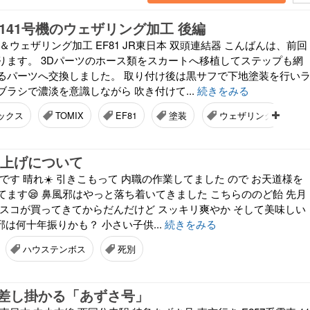
81 141号機のウェザリング加工 後編
ツ＆ウェザリング加工 EF81 JR東日本 双頭連結器 こんばんは、前回
ります。 3Dパーツのホース類をスカートへ移植してステップも網
るパーツへ交換しました。 取り付け後は黒サフで下地塗装を行い
ラシで濃淡を意識しながら 吹き付けて...
続きをみる
ックス
TOMIX
EF81
塗装
ウェザリング
値上げについて
です 晴れ☀️ 引きこもって 内職の作業してました ので お天道様を
ます😪 鼻風邪はやっと落ち着いてきました こちらののど飴 先月
ムスコが買ってきてからだんだけど スッキリ爽やか そして美味しい
風邪は何十年振りかも？ 小さい子供...
続きをみる
ハウステンボス
死別
差し掛かる「あずさ号」