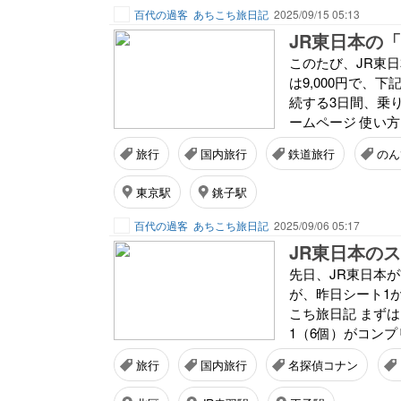
百代の過客
あちこち旅日記
2025/09/15 05:13
JR東日本の
このたび、JR東
は9,000円で、
続する3日間、乗り
ームページ 使い方
旅行
国内旅行
鉄道旅行
のん
東京駅
銚子駅
百代の過客
あちこち旅日記
2025/09/06 05:17
先日、JR東日本
が、昨日シート1が
こち旅日記 まず
1（6個）がコンプ
旅行
国内旅行
名探偵コナン