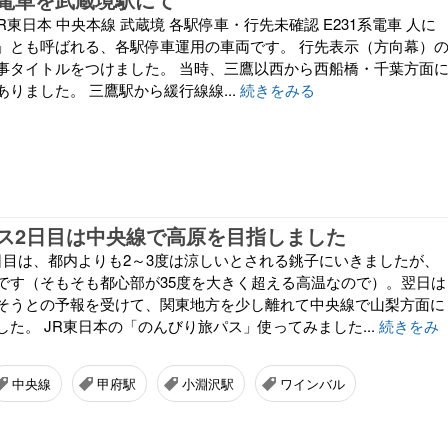
日 JR東日本 中央本線 武蔵境 各駅停車・行先未確認 E231系電車 人に
」とも呼ばれる、各駅停車運用の車両です。 行先表示（方向幕）
事タイトルをつけました。 当時、三鷹以西から西船橋・千葉方面
りました。 三鷹駅から緩行線線...
続きをみる
ス2日目は中央線で高原を目指しました
日目は、都内よりも2～3度は涼しいとされる銚子にいきましたが、
です（そもそも都心部が35度を大きく超える高温なので）。翌日は
そうとの予報を受けて、関東地方を少し離れて中央線で山梨方面に
た。 JR東日本の「のんびり旅パス」使ってみました...
続きをみ
中央線
甲府駅
小淵沢駅
ワインバル