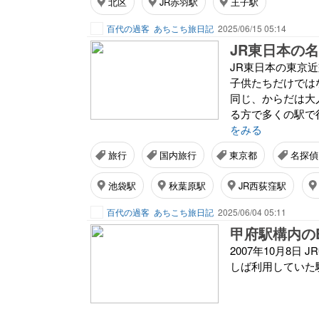
北区
JR赤羽駅
王子駅
百代の過客
あちこち旅日記
2025/06/15 05:14
JR東日本の
JR東日本の東京
子供たちだけでは
同じ、からだは大
る方で多くの駅で
をみる
旅行
国内旅行
東京都
名探偵
池袋駅
秋葉原駅
JR西荻窪駅
百代の過客
あちこち旅日記
2025/06/04 05:11
甲府駅構内のEF
2007年10月8日
しば利用していた