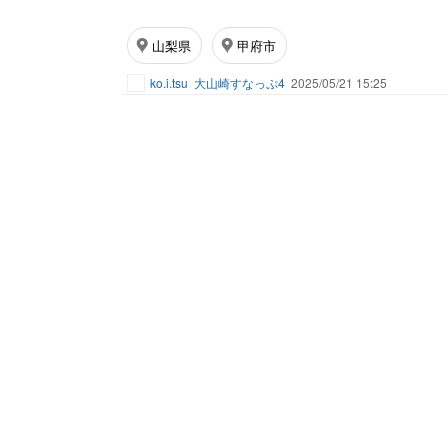
山梨県
甲府市
ko.i.tsu
大山崎すなっぷ4
2025/05/21 15:25