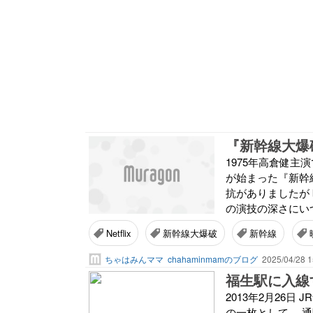
『新幹線大爆
1975年高倉健主
が始まった『新幹
抗がありましたが
の演技の深さにいつ
Netflix
新幹線大爆破
新幹線
ちゃはみんママ
chahaminmamのブログ
2025/04/28 1
福生駅に入線
2013年2月26日
の一枚として。 