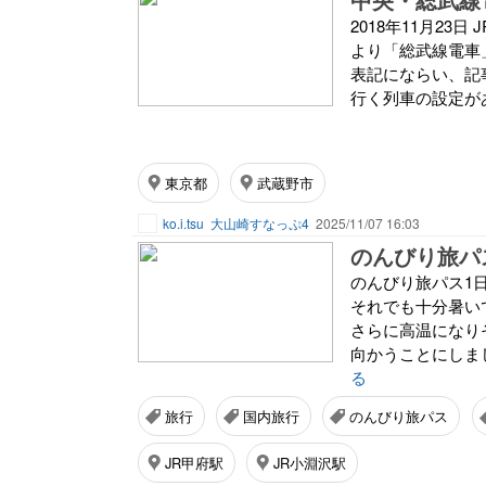
2018年11月23
より「総武線電車
表記にならい、記
行く列車の設定があ
東京都
武蔵野市
ko.i.tsu
大山崎すなっぷ4
2025/11/07 16:03
のんびり旅パ
のんびり旅パス1
それでも十分暑い
さらに高温になり
向かうことにしまし
る
旅行
国内旅行
のんびり旅パス
JR甲府駅
JR小淵沢駅