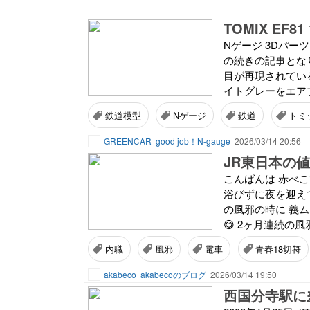
TOMIX EF
Nゲージ 3Dパー
の続きの記事とな
目が再現されてい
イトグレーをエアブ
鉄道模型
Nゲージ
鉄道
トミ
GREENCAR
good job！N-gauge
2026/03/14 20:56
JR東日本の
こんばんは 赤べこ
浴びずに夜を迎えて
の風邪の時に 義
😋 2ヶ月連続の
内職
風邪
電車
青春18切符
akabeco
akabecoのブログ
2026/03/14 19:50
西国分寺駅に