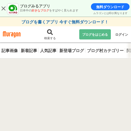
ブログみるアプリ
無料ダウンロード
日本中の
好きなブログ
をすばやく見られます
ムラゴンとはIDが異なります
ブログを書くアプリ 今すぐ無料ダウンロード！
ブログをはじめる
ログイン
検索する
記事画像
新着記事
人気記事
新登場ブログ
ブログ村カテゴリー
閲