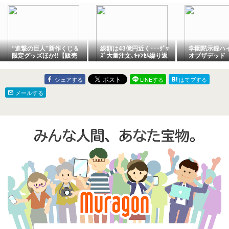
Ambush Mize 
Inning Avalan
Sink Padres 1
“進撃の巨人”新作くじ＆
総額は43億円近く･･･ｸﾞｯ
学園黙示録ハ
限定グッズほか!!【販売
ｽﾞ大量注文､ｷｬﾝｾﾙ繰り返
オブザデッド
開始!】「一番くじ 進撃の
した女性逮捕
エログロアニ
巨人 ～選択と結果～」
どこで見れる
シェアする
LINEする
はてブする
メールする