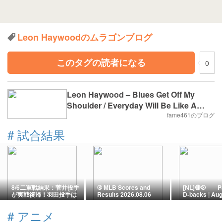
Leon Haywoodのムラゴンブログ
このタグの読者になる
0
Leon Haywood – Blues Get Off My
Shoulder / Everyday Will Be Like A
Holiday（Decca – 32414）
fame461のブログ
#
試合結果
8/6二軍戦結果：菅井投手
⚾️ MLB Scores and
[NL]🔴⚾ Pa
が実戦復帰！羽田投手は
Results 2026.08.06
D-backs | Aug
またも制球定まらず
2026 | Chase
ー Nootbaar I
#
アニメ
Desert! D-ba