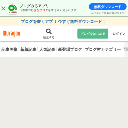
ブログみるアプリ
無料ダウンロード
日本中の
好きなブログ
をすばやく見られます
ムラゴンとはIDが異なります
ブログを書くアプリ 今すぐ無料ダウンロード！
ブログをはじめる
ログイン
検索する
記事画像
新着記事
人気記事
新登場ブログ
ブログ村カテゴリー
閲