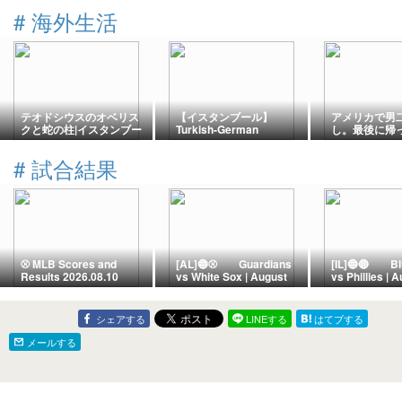
#
海外生活
テオドシウスのオベリス
【イスタンブール】
アメリカで男
クと蛇の柱|イスタンブー
Turkish-German
し。最後に帰
ル・スルタンアフメット
Bookstore & Cafeへ｜本
は、昭和の定
広場の古代遺産を解説
に囲まれて過ごせる隠れ
#
試合結果
家カフェ
⚾️ MLB Scores and
[AL]🔵⚾ Guardians
[IL]🔵🔴 Bl
Results 2026.08.10
vs White Sox | August
vs Phillies | 
10, 2026 | Guaranteed
2026 | Citize
Rate Field ー
Park ー A 12
Montgomery's
Epic of Attriti
シェアする
LINEする
はてブする
Monumental Blast
Schwarber's
Erases Early Deficit!
and a Walk-Of
メールする
White Sox Stifle
Defeat the Bl
Guardians 5-3