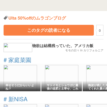
Ulta 50%offのムラゴンブログ
このタグの読者になる
0
物欲は結構残っていた、アメリカ飯
モモの日々 in カリフォルニア
#
家庭菜園
幸せそうだからいいよ
サトイモとショウガに最
熱波が残した
ね？
後の追肥と土寄せ、これ
てくれた夏の
でどう？…
#
新NISA