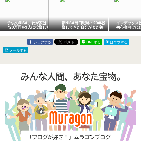
子供のNISA、わが家は
新NISA出口戦略：20年投
インデックス
720万円を3人に投資した
資してきた自分がまだ答
初心者向けに
話【ジュニアNISA実録】
えを出せていない話
め方を解説
シェアする
LINEする
はてブする
メールする