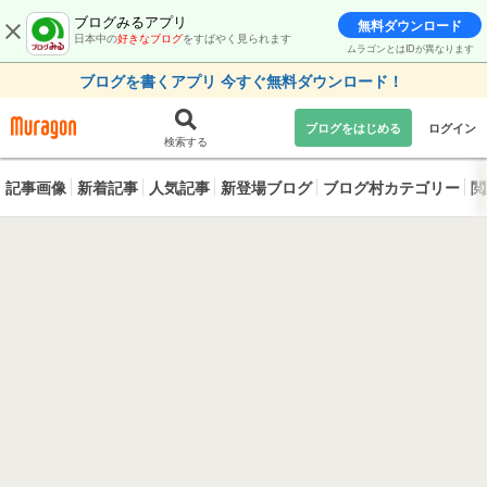
ブログみるアプリ
無料ダウンロード
日本中の
好きなブログ
をすばやく見られます
ムラゴンとはIDが異なります
ブログを書くアプリ 今すぐ無料ダウンロード！
ブログをはじめる
ログイン
検索する
記事画像
新着記事
人気記事
新登場ブログ
ブログ村カテゴリー
閲