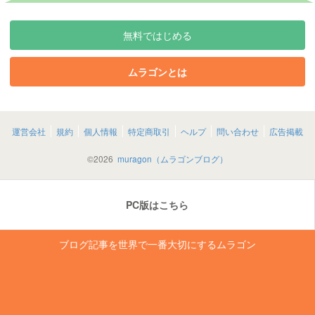
無料ではじめる
ムラゴンとは
運営会社
規約
個人情報
特定商取引
ヘルプ
問い合わせ
広告掲載
©
2026
muragon（ムラゴンブログ）
PC版はこちら
ブログ記事を世界で一番大切にするムラゴン