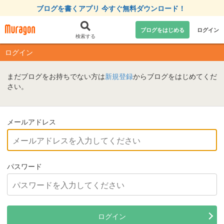
ブログを書くアプリ 今すぐ無料ダウンロード！
ブログをはじめる
ログイン
検索する
ログイン
まだブログをお持ちでない方は
新規登録
からブログをはじめてくだ
さい。
メールアドレス
パスワード
ログイン