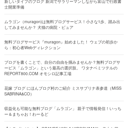
新しいタイプのブログ 新潟でサラリーマンしながら富山で行政書
士開業準備
ムラゴン（muragon)は無料ブログサービス！小さな1歩、踏み出
してみませんか？ 犬猫の病院・ピュア
無料ブログサービス『muragon』始めました！ ウェブの初歩か
ら：初心者Webディレクション
ブログを書くことで、自分の自由を掴みませんか？無料ブログサ
ービス「ムラゴン」という最高の選択肢。 ワタナベミツテルの
REPORT800.COM オモシロ記事工場
花嫁 ブログ にほんブログ村のご紹介 ミスサブリナ表参道（MISS
SABRINA&CO）
収益化も可能な無料ブログ「ムラゴン」 親子で情報発信！いっち
ー＆まちゃお！わーるど