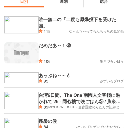
日別
週別
総合
唯一無二の「二度も原爆投下を受けた
国」
118
な～んちゃってもんちっちの見聞録
だめだあ～！😭
106
生きづらい日々
あっぶね～～💧
95
みずいろブログ
台湾6日間。The One 南園人文客棧に魅
かれて 26 - 同心樓で晩ごはん③ / 燕來閣
89
でレコード音楽会①（2026年6月30日/2
MIYO'S WEBSITE - 全盲難聴のんたんの記録と卵巣ガン、そして旅日記。
日め）
残暑の候
84
いつもゴキゲンでいたいから…