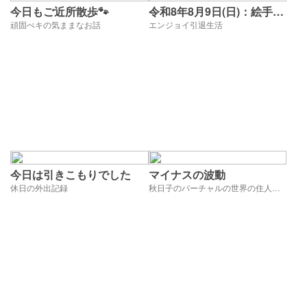
今日もご近所散歩🐾
令和8年8月9日(日)：絵手紙
頑固ぺキの気ままなお話
保存ホルダーゲット
エンジョイ引退生活
今日は引きこもりでした
マイナスの波動
休日の外出記録
秋日子のバーチャルの世界の住人達へ