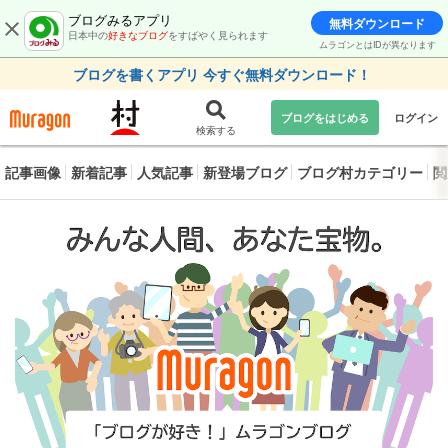
ブログみるアプリ
無料ダウンロード
日本中の
好きなブログ
をすばやく見られます
ムラゴンとはIDが異なります
ブログを書くアプリ 今すぐ無料ダウンロード！
ブログをはじめる
ログイン
検索する
記事画像
新着記事
人気記事
新登場ブログ
ブログ村カテゴリー
閲