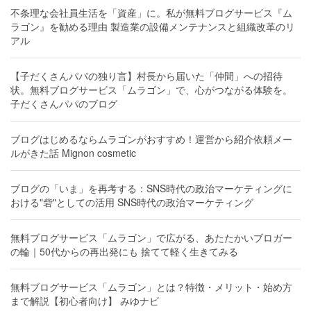
不条理な会社員生活を「資産」に。私が無料ブログサービス『ム
ラゴン』を勧める理由 製造業の設備メンテナンスと組織改革のリ
アル
【子だくさんパパの独り言】村長から届いた「仲間」への招待
状。無料ブログサービス「ムラゴン」で、心がつながる体験を。
子だくさんパパのブログ
ブログはじめるならムラゴンがおすすめ！運営から紹介依頼メー
ルがきた話 Mignon cosmetic
ブログの「いま」を再考する：SNS時代の政治マーケティングに
おける"砦"としての活用 SNS時代の政治マーケティング
無料ブログサービス「ムラゴン」で広がる、あたたかいブロガー
の輪｜50代からの再出発にも 捨てて軽く生きてみる
無料ブログサービス「ムラゴン」とは？特徴・メリット・始め方
まで解説【初心者向け】 みゆナビ