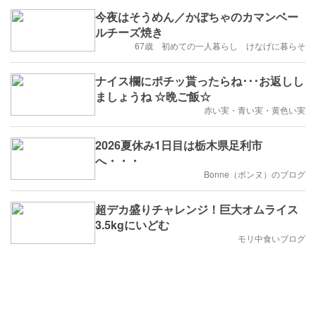
今夜はそうめん／かぼちゃのカマンベー
ルチーズ焼き
67歳 初めての一人暮らし けなげに暮らそ
ナイス欄にポチッ貰ったらね･･･お返しし
ましょうね ☆晩ご飯☆
赤い実・青い実・黄色い実
2026夏休み1日目は栃木県足利市
へ・・・
Bonne（ボンヌ）のブログ
超デカ盛りチャレンジ！巨大オムライス
3.5kgにいどむ
モリ中食いブログ