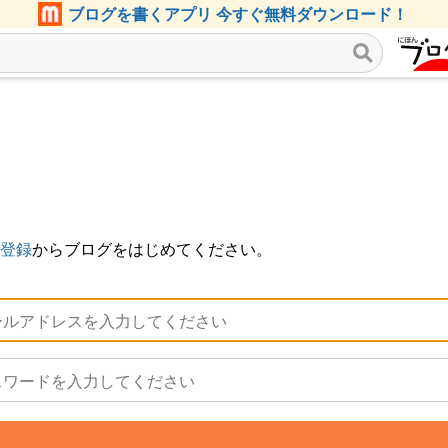
ブログを書くアプリ 今すぐ無料ダウンロード！
登録
からブログをはじめてください。