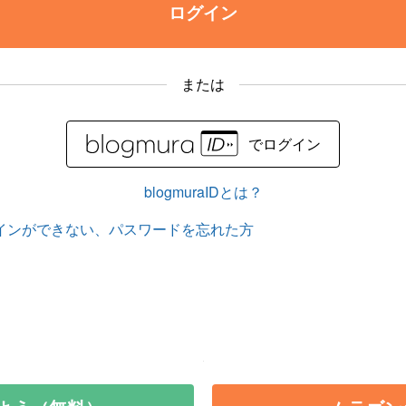
ログイン
または
でログイン
blogmuraIDとは？
インができない、パスワードを忘れた方