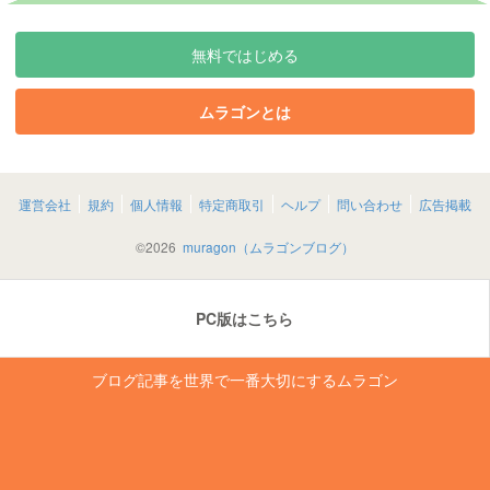
無料ではじめる
ムラゴンとは
運営会社
規約
個人情報
特定商取引
ヘルプ
問い合わせ
広告掲載
©
2026
muragon（ムラゴンブログ）
PC版はこちら
ブログ記事を世界で一番大切にするムラゴン