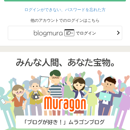
ログインができない、パスワードを忘れた方
他のアカウントでのログインはこちら
でログイン