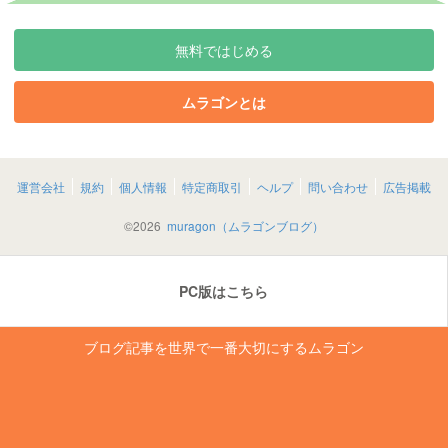
無料ではじめる
ムラゴンとは
運営会社
規約
個人情報
特定商取引
ヘルプ
問い合わせ
広告掲載
©
2026
muragon（ムラゴンブログ）
PC版はこちら
ブログ記事を世界で一番大切にするムラゴン