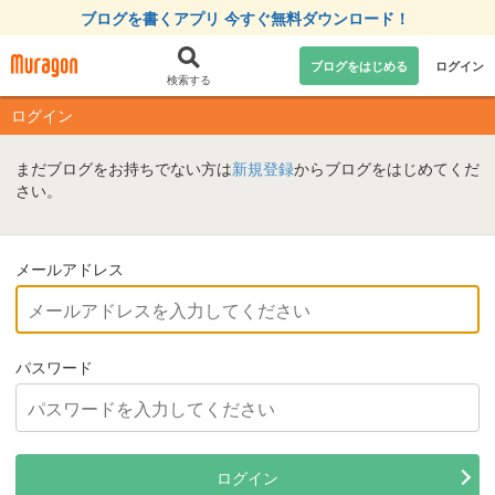
ブログを書くアプリ 今すぐ無料ダウンロード！
ブログをはじめる
ログイン
検索する
ログイン
まだブログをお持ちでない方は
新規登録
からブログをはじめてくだ
さい。
メールアドレス
パスワード
ログイン