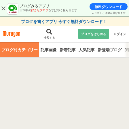
ブログみるアプリ
無料ダウンロード
日本中の
好きなブログ
をすばやく見られます
ムラゴンとはIDが異なります
ブログを書くアプリ 今すぐ無料ダウンロード！
ブログをはじめる
ログイン
検索する
ブログ村カテゴリー
記事画像
新着記事
人気記事
新登場ブログ
閲