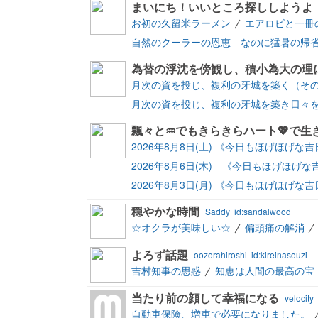
まいにち！いいところ探ししようよ
お初の久留米ラーメン
エアロビと一冊
自然のクーラーの恩恵 なのに猛暑の帰
為替の浮沈を傍観し、積小為大の理
月次の資を投じ、複利の牙城を築く（その
月次の資を投じ、複利の牙城を築き日々を
2026年8月8日(土) 《今日もほげほげ
2026年8月6日(木) 《今日もほげほ
2026年8月3日(月) 《今日もほげほげ
穏やかな時間
Saddy
id:sandalwood
☆オクラが美味しい☆
偏頭痛の解消
よろず話題
oozorahiroshi
id:kireinasouzi
吉村知事の思惑
知恵は人間の最高の宝
当たり前の顔して幸福になる
velocity
自動車保険、増車で必要になりました。