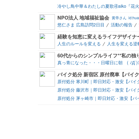
冷やし鳥中華＆わたしの夏歌④aiko『花
NPO法人 地域福祉協会
黄帝さん
id:hua
悠仁さま 広島訪問2日目
活動の報告
人生のルールを変える
人生を変える逆
60代からのシンプルライフ**私の独り
真っ青になった・・・日曜日に朝 ( ﾉД`)ｼ
原付処分 寒川町｜即日対応・激安【バイク
原付処分 藤沢市｜即日対応・激安【バイク
原付処分 茅ヶ崎市｜即日対応・激安【バイ