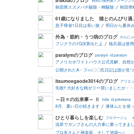
a-akitaのブログ
秋田の便利屋アメージン
秋田県スズメバチ駆除・蜂駆除
秋田県
61歳になりました 猫とのんびり過
息子帰省1日目は長い旅
明日から夏休
外為・節約・うつ病のブログ
のらに
フジクラの1Q決算出たよ
核兵器は使用
paralymのブログ
paralym
id:paralym
アメリカホワイトハウス公式見解、自然
公開されたA・フ○○〇〇氏日記は誰が見
itsumoegaode3014のブログ
アリエ
失敗‼️ 大好きな桃ゼリー買いましたが・・
～日々の出来事～ Ⅱ
hide
id:yokokana
8月、暑い日が続きます
液体ムヒを使
ひとり暮らしを楽しむ
フロマージュ
浅草でガンプさんの人力車に乗ってきま
ブロ友さんと神楽坂、そして池袋へ✨