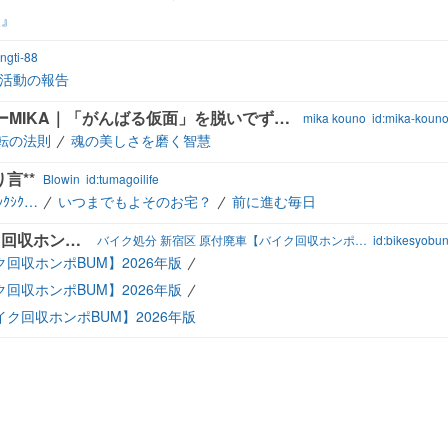
火』
ngti-88
活動の報告
経験を知恵に変えるライフデザイナーMIKA｜「がんばる仮面」を脱いでずっと好きなことで生きていく！
mika kouno
id:mika-koun
転の法則
魂の美しさを磨く智慧
言**
Blowin
id:tumagoilife
ｸｼｸ…
いつまでもよそのお宅？
前に進む毎日
バイク処分 新宿区 原付廃車【バイク回収ホンポBUM】
バイク処分 新宿区 原付廃車【バイク回収ホンポＢＵＭ】
id:bikesyobu
回収ホンポBUM】2026年版
回収ホンポBUM】2026年版
ク回収ホンポBUM】2026年版