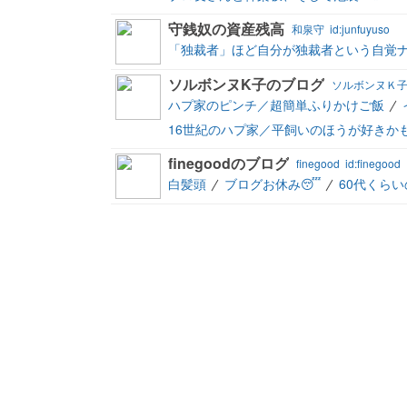
守銭奴の資産残高
和泉守
id:junfuyuso
「独裁者」ほど自分が独裁者という自覚
ソルボンヌK子のブログ
ソルボンヌＫ
ハプ家のピンチ／超簡単ふりかけご飯
16世紀のハプ家／平飼いのほうが好きか
finegoodのブログ
finegood
id:finegood
白髪頭
ブログお休み😴
60代くらい