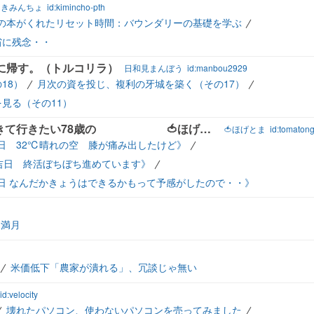
きみんちょ
id:kimincho-pth
の本がくれたリセット時間：バウンダリーの基礎を学ぶ
省に残念・・
に帰す。（トルコリラ）
日和見まんぼう
id:manbou2929
18）
月次の資を投じ、複利の牙城を築く（その17）
見る（その11）
飄々と♒でもきらきらハート💖で生きて行きたい78歳の 🍅ほげほげとまとのブログ
🍅ほげとま
id:tomaton
な吉日 32℃晴れの空 膝が痛み出したけど》
げな吉日 終活ぼちぼち進めています》
な吉日 なんだかきょうはできるかもって予感がしたので・・》
満月
米価低下「農家が潰れる」、冗談じゃ無い
id:velocity
壊れたパソコン、使わないパソコンを売ってみました