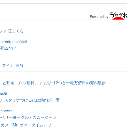
Powered by
ら
笹まくら
id:kirikirimai2005
に死ぬだけ
スイカ 16号
」と映画「八つ墓村」
お祈り2つと一粒万倍日の都内散歩
uno28
スタミナつけるには焼肉が一番
unflower
ーベリーヨーグルトスムージー
ス『Mr. サマータイム』