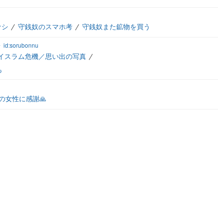
ナシ
守銭奴のスマホ考
守銭奴また鉱物を買う
子
id:sorubonnu
イスラム危機／思い出の写真
も
の女性に感謝🙏