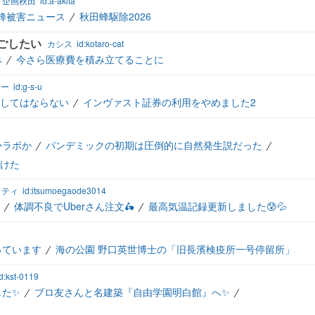
グ企画秋田
id:a-akita
蜂被害ニュース
秋田蜂駆除2026
ごしたい
カシス
id:kotaro-cat
み
今さら医療費を積み立てることに
ゃー
id:g-s-u
してはならない
インヴァスト証券の利用をやめました2
かラボか
パンデミックの初期は圧倒的に自然発生説だった
つけた
ッティ
id:itsumoegaode3014
体調不良でUberさん注文🛵
最高気温記録更新しました😰💦
っています
海の公園 野口英世博士の「旧長濱検疫所一号停留所」
id:kst-0119
した✨
ブロ友さんと名建築『自由学園明白館』へ✨