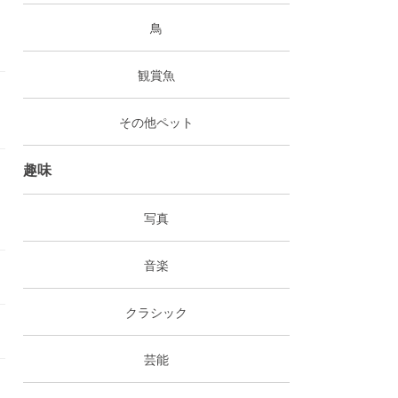
鳥
観賞魚
その他ペット
g
趣味
写真
音楽
クラシック
芸能