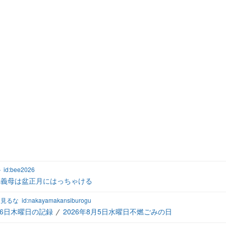
―
id:bee2026
義母は盆正月にはっちゃける
を見るな
id:nakayamakansiburogu
8月6日木曜日の記録
2026年8月5日水曜日不燃ごみの日