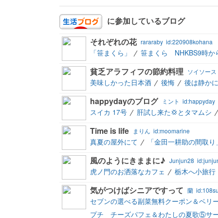
に参加しているブログ
それぞれの花
rararaby
id:220908kohana
「笹まくら」
笹まくら NHKBS9時か
貧乏アラフィフの節約料理
ソイソース
美味しかった日本酒
後悔
後は静か
happydayのブログ
ミント
id:happyday
スイカ 17号
肝試し来た💢とタマムシ
Time is life
まりん
id:moomarine
真夏の屋外にて
「金田一耕助の間取り
風のようにきままに♪
Junjun28
id:junj
虎ノ門のお洒落なカフェ
栃木へ小旅行
気がつけばシニアですって
蘭
id:108s
セブンの選べる副菜無料クーポン＆ベリ
プチ チーズパフェ＆わたしの夏歌⑤サーカ