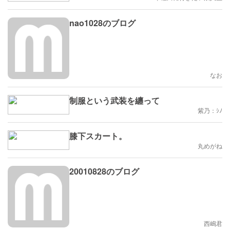
nao1028のブログ
なお
制服という武装を纏って
紫乃：ｼﾉ
膝下スカート。
丸めがね
20010828のブログ
西嶋君