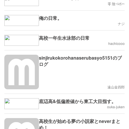
零 陰~ﾚｵﾝ~
俺の日常。
ナジ
高校一年生水泳部の日常
hachicooo
sinjirukokorohanaserubasyo5151のブ
ログ
遠山金四郎
底辺高&低偏差値から東工大目指す。
ouka-juken
高校生が始める夢の小説家とneverまと
め！