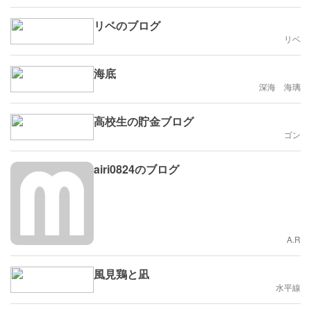
リベのブログ
リベ
海底
深海 海璃
高校生の貯金ブログ
ゴン
airi0824のブログ
A.R
風見鶏と凪
水平線