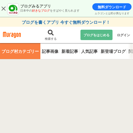
ブログみるアプリ
無料ダウンロード
日本中の
好きなブログ
をすばやく見られます
ムラゴンとはIDが異なります
ブログを書くアプリ 今すぐ無料ダウンロード！
ブログをはじめる
ログイン
検索する
ブログ村カテゴリー
記事画像
新着記事
人気記事
新登場ブログ
閲