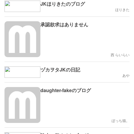
JKほりきたのブログ
ほりきた
承認欲求はありません
西 らいらい
ヅカヲタJKの日記
あや
daughter-fakeのブログ
ぼっち猫。