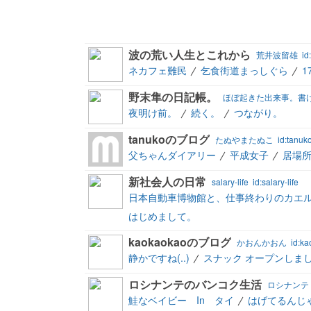
波の荒い人生とこれから
荒井波留雄
id
ネカフェ難民
乞食街道まっしぐら
1
野末隼の日記帳。
夜明け前。
続く。
つながり。
tanukoのブログ
たぬやまたぬこ
id:tanuk
父ちゃんダイアリー
平成女子
居場
新社会人の日常
salary-life
id:salary-life
日本自動車博物館と、仕事終わりのカエ
はじめまして。
kaokaokaoのブログ
かおんかおん
id:k
静かですね(..)
スナック オープンしまし
ロシナンテのバンコク生活
ロシナンテ
鮭なベイビー In タイ
はげてるんじ