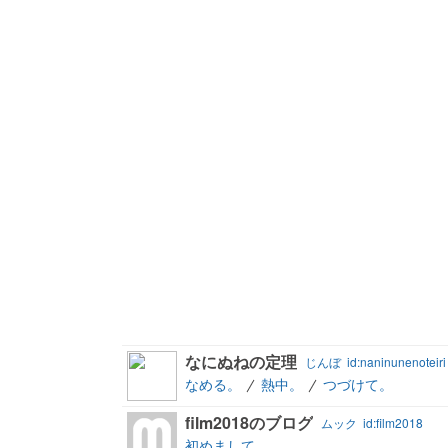
なにぬねの定理
じんぼ
id:naninunenoteiri
なめる。
熱中。
つづけて。
film2018のブログ
ムック
id:film2018
初めまして