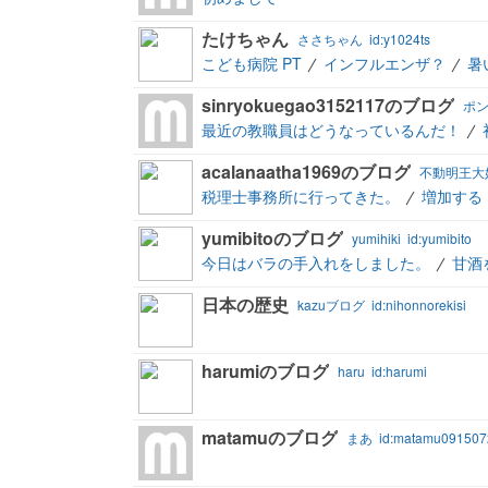
たけちゃん
ささちゃん
id:y1024ts
こども病院 PT
インフルエンザ？
暑い
sinryokuegao3152117のブログ
ポ
最近の教職員はどうなっているんだ！
acalanaatha1969のブログ
不動明王大
税理士事務所に行ってきた。
増加する
yumibitoのブログ
yumihiki
id:yumibito
今日はバラの手入れをしました。
甘酒
日本の歴史
kazuブログ
id:nihonnorekisi
harumiのブログ
haru
id:harumi
matamuのブログ
まあ
id:matamu091507