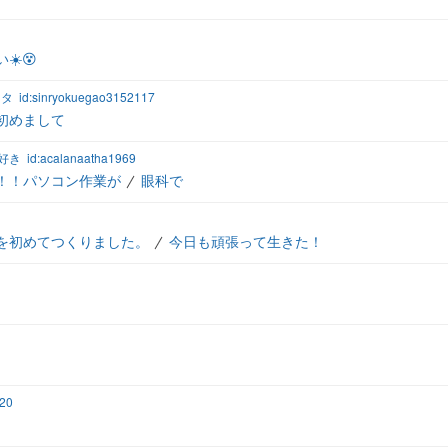
☀️😵
ンタ
id:sinryokuegao3152117
初めまして
好き
id:acalanaatha1969
！！パソコン作業が
眼科で
を初めてつくりました。
今日も頑張って生きた！
20