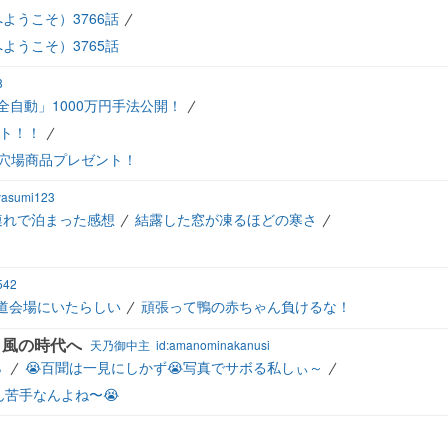
ようこそ）3766話
ようこそ）3765話
8
完全自動」1000万円手法公開！
ント！！
独占穴場商品プレゼント！
yasumi123
連れで泊まった感想
結露した窓が凍るほどの寒さ
542
道会場にいたらしい
頑張って鴨の赤ちゃん負けるな！
と風の時代へ
天乃御中主
id:amanominakanusi

😭百聞は一見にしかず😭写真でサボる私しぃ～
ん苦手なんよね〜😭