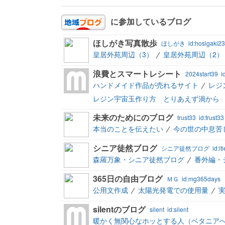
に参加しているブログ
ほしがき写真散歩
ほしがき
id:hosigaki2
皇居外苑周辺（3）
皇居外苑周辺（2）
浪費とスマートレシート
2024start39
i
ハンドメイド作品が売れるサイト
レジ
レジン宇宙玉作り方 とりあえず渦から
未来のためにのブログ
trust33
id:trust33
本当のことを伝えたい
今の世の中息苦
シニア徒然ブログ
シニア徒然ブログ
id:iti
森羅万象・シニア徒然ブログ
番外編・
365日の自由ブログ
ＭＧ
id:mg365days
公用文作成
太陽光発電での使用量
silentのブログ
silent
id:silent
暖かく無関心なホッとする人（ベタニアへ