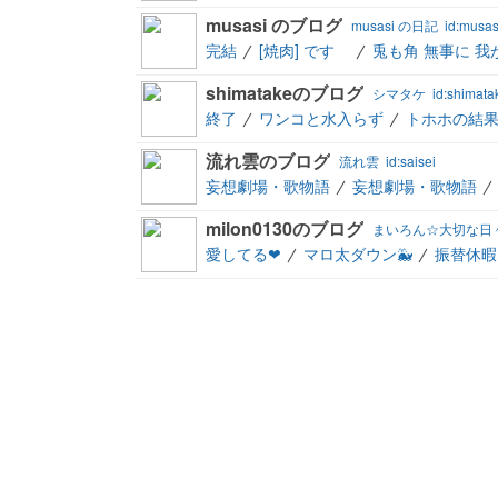
musasi のブログ
musasi の日記
id:musas
完結
[焼肉] です
兎も角 無事に 
shimatakeのブログ
シマタケ
id:shimata
終了
ワンコと水入らず
トホホの結
流れ雲のブログ
流れ雲
id:saisei
妄想劇場・歌物語
妄想劇場・歌物語
milon0130のブログ
まいろん☆大切な日
愛してる❤
マロ太ダウン🐳
振替休暇❗