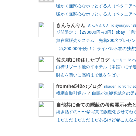
暖かく無関心なホッとする人（ベタニアへ
暖かく無関心なホッとする人（ベタニアへ
きんらんりん
きんらんりん
id:syouryuun8
期間限定：【298000円→0円】ebay 「
無在庫販売システム 先着200名プレゼ
〈5,200,000円分！〉ライバル不在の
佐久穂に移住したブログ
モーリー
id:o
白樺リゾート池の平ホテル（本館）に子
財布を買いに高崎まで足を伸ばす
fromthe542のブログ
nkaden
id:fromthe
横綱白鵬引退か
白鵬が無観客試合の柔
自他共に全ての隠蔽の考察開示※光
続き話すの〜〜😭写真で誤魔化させてね
まだまだまだまだまだあるけど😭こんな