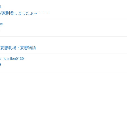
i
我が家到着しましたぁ～・・・
ke
果
妄想劇場・妄想物語
々
id:milon0130
️