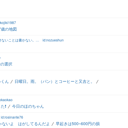
:kojiki1987
7歳の地図
ほぼ起きた出来事。書けないことは書かない。書きたいことを書く。
id:nozueshun
o
所の選択
ルくん
日曜日。雨。（パン）とコーヒーと又吉と。
aokaokao
た❗
今日のほのちゃん
id:rosinante76
ゃないよ はがしてるんだよ
早起きは500~600円の損