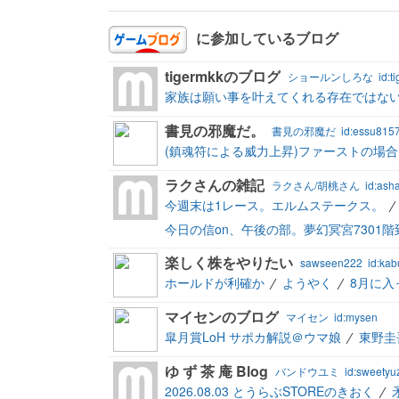
に参加しているブログ
tigermkkのブログ
ショールンしろな
id:t
家族は願い事を叶えてくれる存在ではな
書見の邪魔だ。
書見の邪魔だ
id:essu815
(鎮魂符による威力上昇)ファーストの場合
ラクさんの雑記
ラクさん/胡桃さん
id:ash
今週末は1レース。エルムステークス。
今日の信on、午後の部。夢幻冥宮7301階
楽しく株をやりたい
sawseen222
id:ka
ホールドが利確か
ようやく
8月に入
マイセンのブログ
マイセン
id:mysen
皐月賞LoH サポカ解説＠ウマ娘
東野圭
ゆ ず 茶 庵 Blog
バンドウユミ
id:sweety
2026.08.03 とうらぶSTOREのきおく