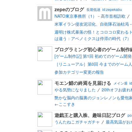
zepeのブログ
長期低迷
id:zepekabu
NATO東京事務所（1）－高市首相訪欧
米軍イラン侵攻泥沼化、自衛隊石油枯渇－
週明け株式暴落の怪！とコロコロ変わる
は違う：アベノミクスは停滞の時代（7）
プログラミング初心者のゲーム制作
[ゲーム制作記] 第1回 初めてのゲーム
［リニューアル］第0回 今までのゲーム
参加カテゴリー変更の報告
モエン鯖の終焉を見届ける
メイン盾
i
やる気勢になりました
20thオフお疲
艶かな脳内の脳裏のジョンレノンも愛包家
←ここすき
遊戯王と購入株、趣味日記ブログ
po
うんたねこガチャガチャ
最高気温がお