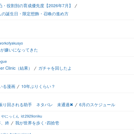
凸・役割別の育成優先度【2026年7月】
人の誕生日・限定想飾・召喚の進め方
:workofyakusyo
冬が嫌いになってきた
ogue
er Clinic（結果）
ガチャを回したよ
いる漫画
10年ぶりくらい？
振り回される助手 ネタバレ 未通過✖
6月のスケジュール
くやにっくん
id:2929oniku
年、終
我が世界を歩く･四拾壱