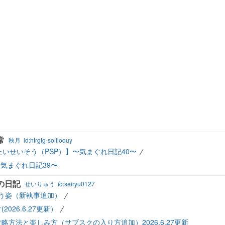
常
秋月
id:htrgtg-soliloquy
たいせいそう（PSP）】〜気まぐれ日記40〜
〜気まぐれ日記39〜
の日記
せいりゅう
id:seiryu0127
戦う姿（新執事追加）
26.6.27更新）
方法と楽しみ方（サブスクの入り方追加）2026.6.27更新