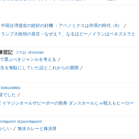
中国台湾侵攻の絶好の好機 ：アベノミクスは停滞の時代（8）
トランプ大統領の発言－なぜえ？、なるほどー／イランはベネズエラと
練習記
コマお
id:comao
開発で選ぶべきジャンルを考える
人生を無駄にしていた話とこれからの展開
d:bokuosikko
れ様でした
 イマジンオールザピーポーの祭典 ダンスホールじゃ暇人もヒーロー
nntapoint
id:ponntapoint
かしい
無水カレーと株決算