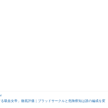
er
する吸血女帝」徹底評価｜ブラッドサークルと危険察知は誰の編成を変