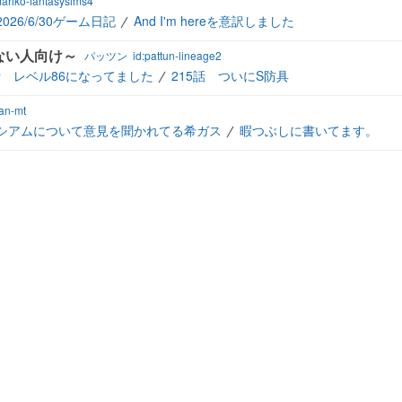
mariko-fantasysims4
2026/6/30ゲーム日記
And I'm hereを意訳しました
ない人向け～
パッツン
id:pattun-lineage2
話 レベル86になってました
215話 ついにS防具
lan-mt
シアムについて意見を聞かれてる希ガス
暇つぶしに書いてます。