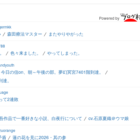
Powered by
igermkk
い
森田療法マスター
またやりやがった
788
。
色々来ました。
やってしまった。
andyouth
今日の信on、朝～午後の部。夢幻冥宮7401階到達。
到達。
buage
って2連敗
吾作品で一番好きな小説、白夜行について
cv.石原夏織＠ウマ娘
uzuorange
矛盾
蓮の花を見に2026・其の参