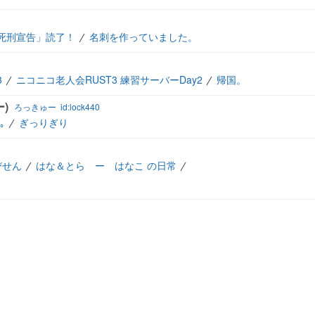
死刑宣告」読了！
名刺を作っていました。
3
ニコニコ老人会RUST3 練習サーバーDay2
帰国。
)
ろっきゅー
id:lock440
｡
ぎっりぎり
びせん
はな＆とら ー はなこ の日常