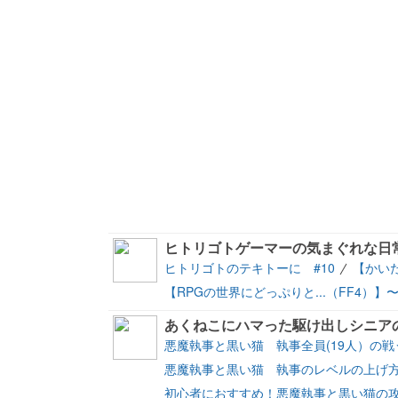
ヒトリゴトゲーマーの気まぐれな日
ヒトリゴトのテキトーに #10
【かい
【RPGの世界にどっぷりと...（FF4）】
あくねこにハマった駆け出しシニア
悪魔執事と黒い猫 執事全員(19人）の
悪魔執事と黒い猫 執事のレベルの上げ方(20
初心者におすすめ！悪魔執事と黒い猫の攻略