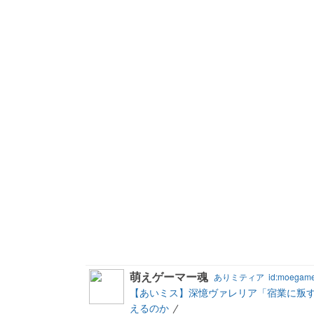
萌えゲーマー魂
ありミティア
id:moegam
【あいミス】深憶ヴァレリア「宿業に叛
えるのか