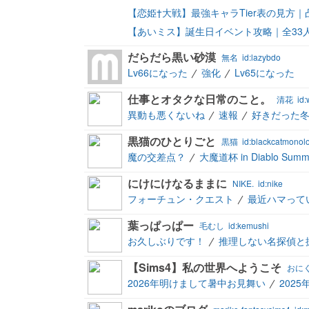
【恋姫†大戦】最強キャラTier表の見方｜
【あいミス】誕生日イベント攻略｜全33
だらだら黒い砂漠
無名
id:lazybdo
Lv66になった
強化
Lv65になった
仕事とオタクな日常のこと。
清花
id
異動も悪くないね
速報
好きだった
黒猫のひとりごと
黒猫
id:blackcatmonol
魔の交差点？
大魔道杯 in Diablo Summ
にけにけなるままに
NIKE.
id:nike
フォーチュン・クエスト
最近ハマって
葉っぱっぱー
毛むし
id:kemushi
お久しぶりです！
推理しない名探偵と
【Sims4】私の世界へようこそ
おに
2026年明けまして暑中お見舞い
2025