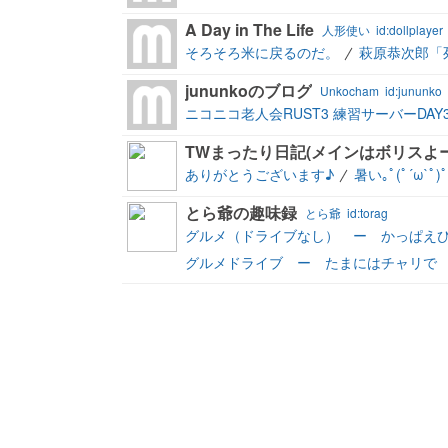
A Day in The Life
人形使い
id:dollplayer
そろそろ米に戻るのだ。
萩原恭次郎「
jununkoのブログ
Unkocham
id:jununko
ニコニコ老人会RUST3 練習サーバーDAY
TWまったり日記(メインはボリスよー
ありがとうございます♪
暑い｡ﾟ(ﾟ´ω`ﾟ)ﾟ
とら爺の趣味録
とら爺
id:torag
グルメ（ドライブなし） ー かっぱえ
グルメドライブ ー たまにはチャリで