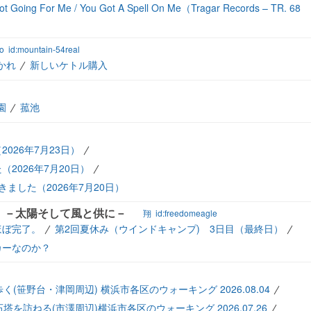
e Got Going For Me / You Got A Spell On Me（Tragar Records – TR. 68
o
id:mountain-54real
かれ
新しいケトル購入
園
菰池
026年7月23日）
2026年7月20日）
ました（2026年7月20日）
） －太陽そして風と供に－
翔
id:freedomeagle
ほぼ完了。
第2回夏休み（ウインドキャンプ) 3日目（最終日）
カーなのか？
笹野台・津岡周辺) 横浜市各区のウォーキング 2026.08.04
を訪ねる(市澤周辺)横浜市各区のウォーキング 2026.07.26