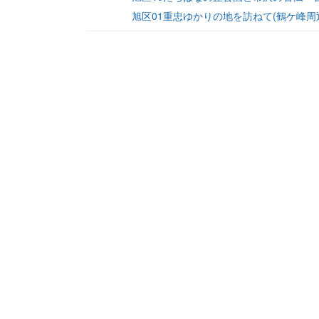
旭区01重忠ゆかりの地を訪ねて(鶴ケ峰周辺) 