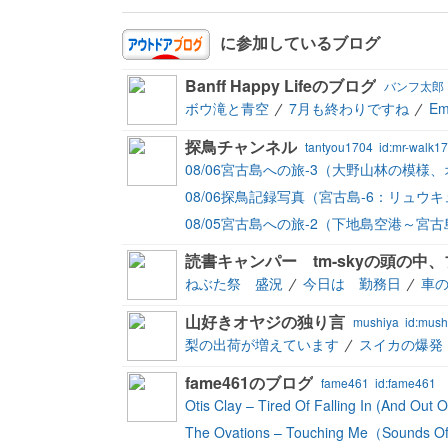
に参加しているブログ
Banff Happy Lifeのブログ
バンフ太郎
ボウ滝と青空
7月も終わりですね
E
探鳥チャンネル
tantyou1704
id:mr-walk1
08/06宮古島への旅-3（大野山林の模様
08/06探鳥記録写真（宮古島-6：リュ
08/05宮古島への旅-2（下地島空港～宮
読書キャンパー tm-skyの頭の中
ねぶた祭 盛況
今日は 勤務日
車
山好きオヤジの独り言
mushiya
id:mush
梨の出荷が増えています
スイカの爆発
fame461のブログ
fame461
id:fame461
Otis Clay – Tired Of Falling In (And Out 
The Ovations – Touching Me（Sounds O