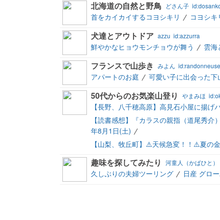
北海道の自然と野鳥
どさん子
id:dosank
首をカイカイするコヨシキリ
コヨシキ
犬達とアウトドア
azzu
id:azzurra
鮮やかなヒョウモンチョウが舞う
雲海
フランスで山歩き
みよん
id:randonneus
アパートのお庭
可愛い子に出会った下
50代からのお気楽山登り
やまみほ
id:o
【長野、八千穂高原】高見石小屋に揚げパン
【読書感想】『カラスの親指（道尾秀介）』
年8月1日(土)
【山梨、牧丘町】⚠️天候急変！！⚠️夏の金峰
趣味を探してみたり
河童人（かぱひと）
久しぶりの夫婦ツーリング
日産 グロ