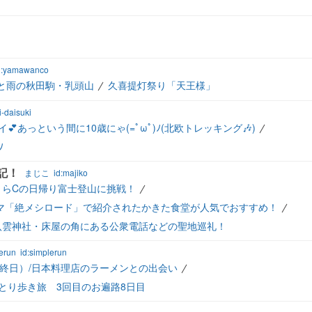
d:yamawanco
と雨の秋田駒・乳頭山
久喜提灯祭り「天王様」
i-daisuki
💕あっという間に10歳にゃ(=ﾟωﾟ)ﾉ(北欧トレッキング🎶)
ﾉ
記！
まじこ
id:majiko
くらCの日帰り富士登山に挑戦！
マ「絶メシロード」で紹介されたかきた食堂が人気でおすすめ！
八雲神社・床屋の角にある公衆電話などの聖地巡礼！
erun
id:simplerun
最終日）/日本料理店のラーメンとの出会い
とり歩き旅 3回目のお遍路8日目