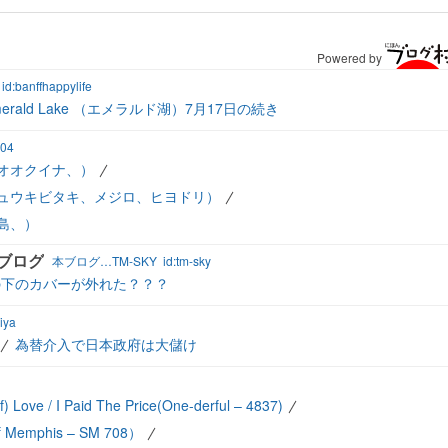
Powered by
id:banffhappylife
merald Lake （エメラルド湖）7月17日の続き
704
、オオクイナ、）
ウキュウキビタキ、メジロ、ヒヨドリ）
古島、）
、ブログ
本ブログ…TM-SKY
id:tm-sky
の下のカバーが外れた？？？
iya
為替介入で日本政府は大儲け
Of) Love / I Paid The Price(One-derful – 4837)
f Memphis – SM 708）