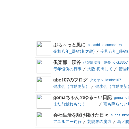
ぶら～っと風に
cacashi
id:cacashi-ky
令和八年_帰省(其之肆)
令和八年_帰省(
倶楽部 渓谷
倶楽部渓谷 隊長
id:ck3357
毎年恒例の行事
大阪 梅田にて
管理
abe107のブログ
タカヤン
id:abe107
健歩会（自動更新）
健歩会（自動更新
gomaちゃんのゆる～い日記
goma
id
また前触れもなく・・・
雨も降らない
会社生活を駆け抜けた日々
curios
id:
アユルアー釣行
芸能界の魔力
鳥ノ胸山