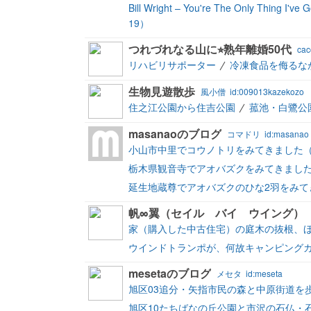
Bill Wright – You're The Only Thing I'v
19）
つれづれなる山に⭐︎熟年離婚50代
cac
リハビリサポーター
冷凍食品を侮るな
生物見遊散歩
風小僧
id:009013kazekozo
住之江公園から住吉公園
菰池・白鷺公
masanaoのブログ
コマドリ
id:masanao
小山市中里でコウノトリをみてきました（2
栃木県観音寺でアオバズクをみてきました（
延生地蔵尊でアオバズクのひな2羽をみてき
帆∞翼（セイル バイ ウイング
家（購入した中古住宅）の庭木の抜根、
ウインドトランポが、何故キャンピング
mesetaのブログ
メセタ
id:meseta
旭区03追分・矢指市民の森と中原街道を歩く(
旭区10たちばなの丘公園と市沢の石仏・石塔