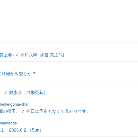
其之参)
令和八年_帰省(其之弐)
釣り場か沢登りか？
）
健歩会（自動更新）
:ikeike-goma-chan
畑の様子。
今日は予定もなくて草刈りです。
brokenedge
 2026.8.2.（Sun）