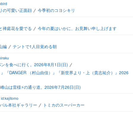
obird
リの可愛い正面顔
今季初のコヨシキリ
と禅庭花を愛でる
今年の夏はいかに、お見舞い申し上げます
e
山編
テントで1人目覚める朝
kiraku
を食べに行く。2026年8月1日(日)
『DANGER （村山由佳）』『新世界より・上（貴志祐介）』2026
山は雷様⚡の通り道。2026年7月26日(日)
id:kajitomo
ーバル本社ギャラリー
トミカのスーパーカー