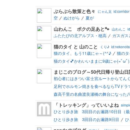
ぶらぶら散策と色々
にゃん太
id:corridor
空
ぬけがら
夏が
山わんこ ボクの足あと🐾
山わんこ
i
ふたたびの北アルプス・穂高
ガスガス
猫のタイ と 山のこと
くり♪
id:nekonota
猫のタイ、もう11歳にゃ～(^^♪
猫のタイ
猫のタイ💕かわいいままに9歳にゃ(=ﾟωﾟ)
まじこのブログ～50代日帰り登山日
初心者にはきつい富士宮ルートからてん
足利でホルモン焼きを食べるならTVドラ
森高千里の名曲渡良瀬橋の舞台になった
「トレッキング」っていいよね
simpl
ひとり歩き旅 3回目のお遍路10日目（
ひとり歩き旅 3回目のお遍路9日目
ひ