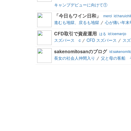
キャンプデビューに向けて①
「今日もワイン日和」
merci
id:haruich
進むも地獄、戻るも地獄
心が痛い年末
CFD取引で資産運用
はる
id:icemanjo
スズバース c
CFD スズバース
スズ
sakenomitosanのブログ
id:sakenomit
長女の社会人仲間入り
父と母の客船 