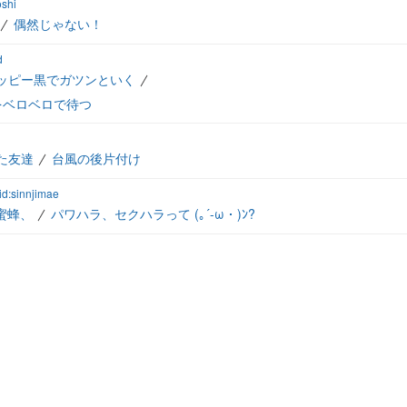
oshi
偶然じゃない！
d
ッピー黒でガツンといく
をベロベロで待つ
た友達
台風の後片付け
id:sinnjimae
蜜蜂、
パワハラ、セクハラって (｡´-ω・)ﾝ?