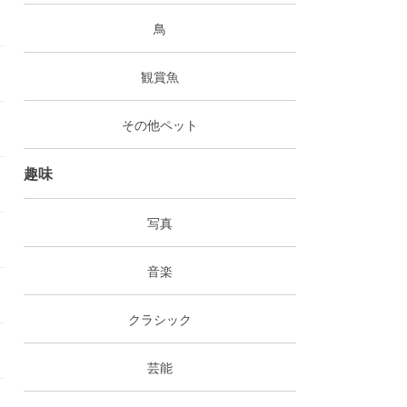
鳥
観賞魚
その他ペット
趣味
写真
音楽
クラシック
芸能