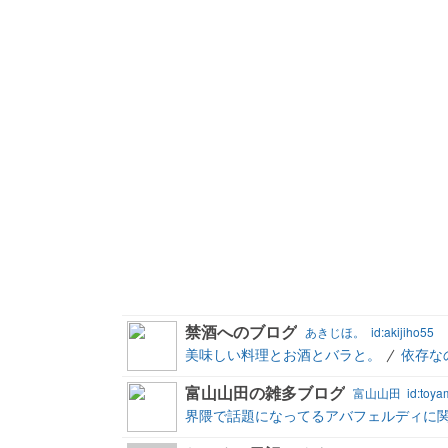
禁酒へのブログ
あきじほ。
id:akijiho55
美味しい料理とお酒とバラと。
依存な
富山山田の雑多ブログ
富山山田
id:toy
界隈で話題になってるアバフェルディに