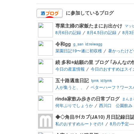
に参加しているブログ
専業主婦の家飯たまにお出かけ
マッ
8月6日の記録
8月4.5日の記録
8月3
令和gg
g_san
id:reiwagg
菜園日記19〜遂に初収穫
暑かったけど
続 多和⭐️結願の里 ブログ ｢みんな
今日の産直情報
今日のおすすめはスイカ
五十路邁進日記
tymk
id:tymk
人が集うと、、
ベターハーフ？ワースハ
rinda家飲み歩きの日常ブログ
まんま
何年ぶりでしょうか
西川口 公園飲み
◆◇角目/ﾀｲカブ(JA10) 月日記録日
私のおすすめルートその1
8月の予定―