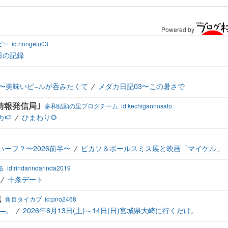
Powered by
ピー
id:rinngetu03
日の記録
〜美味いビ−ルが呑みたくて
メダカ日記03〜この暑さで
の情報発信局｣
多和結願の里ブログチーム
id:kechigannosato
🍉
ひまわり🌻
ーフ？〜2026前半〜
ピカソ＆ポールスミス展と映画「マイケル」
る
id:rindarindarinda2019
十条デート
誌
角目タイカブ
id:pno2468
―。
2026年6月13日(土)～14日(日)宮城県大崎に行くだけ。