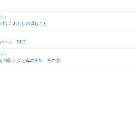
iban
年始
わたしの望むこと
バース CFD
osan
その③
父と母の客船 その②