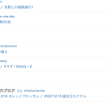
ys
旦那との福島旅行1
de-new-step
煙3日目
id:hitorinomi
鉢植え
ewery
V V V！Victory～♪
なのブログ
るな
id:bahamas-bar
/12/16 オレンジブロッサム
2022/12/15 誕生日カクテル