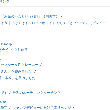
リング
｜『お金の不安という幻想』（内田学）
さそう｜『ぼくはイエローでホワイトでちょっとブルー2』（ブレイデ
d:kiiropiipii
き合う
立ち位置
56
敵セクシー女性トレーニー
さん」を呑みました!
沼一本〆」を呑みました!
いです
最近のルーティン？ルーチン？
:himat
所決定
キャンプデビューに向けて②リベンジ