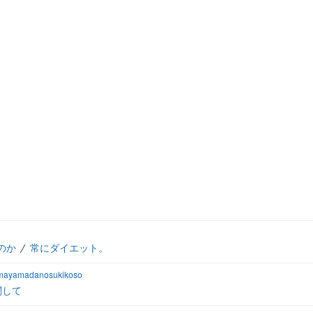
のか
常にダイエット。
amayamadanosukikoso
関して