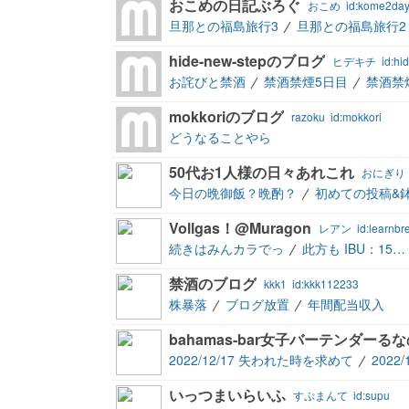
おこめの日記ぶろぐ
おこめ
id:kome2da
旦那との福島旅行3
旦那との福島旅行2
hide-new-stepのブログ
ヒデキチ
id:hi
お詫びと禁酒
禁酒禁煙5日目
禁酒禁
mokkoriのブログ
razoku
id:mokkori
どうなることやら
50代お1人様の日々あれこれ
おにぎり
今日の晩御飯？晩酌？
初めての投稿&
Vollgas！@Muragon
レアン
id:learnbr
続きはみんカラでっ
此方も IBU：15…
禁酒のブログ
kkk1
id:kkk112233
株暴落
ブログ放置
年間配当収入
bahamas-bar女子バーテンダーる
2022/12/17 失われた時を求めて
2022
いっつまいらいふ
すぷまんて
id:supu