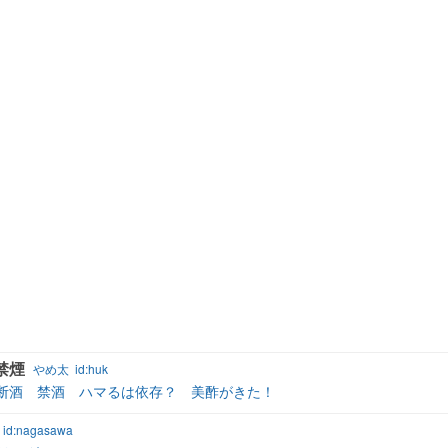
禁煙
やめ太
id:huk
断酒 禁酒 ハマるは依存？ 美酢がきた！
id:nagasawa