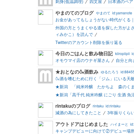
刺身(低温調理)
四文屋
日本酒のペア
やまのてのブログ
やまのて
id:yamanote
お金があってもしょうがない時代がくる
外国の方とうまくやる道を探した方がよ
ィみかこ）を読んで
Twitterのアカウント削除を振り返る
今日のごはんと飲み物日記
kiiropiipii
i
オモウマイ店のウナギ屋さん
自分と向
★おとなの🍶酒飲み
ゆるたろう
id:8845
🍶酒を嗜むために行く「ジム」にいる天
★新潟 「純米吟醸 たかちよ 森のくま
★新潟「高千代 純米吟醸 にごり 生酒 魚
rintakuのブログ
rintaku
id:rintaku
減酒の為にしてきたこと
3年振りくら
アウトドアはじめました
ハイまーと
id
キャンプデビューに向けて②デビュー場