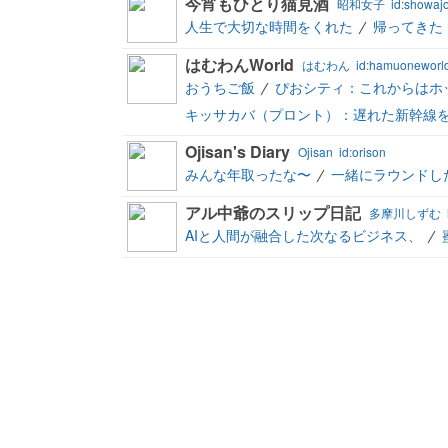
今宵もひとり猫見酒
昭和女子
id:showaj
人生で大切な時間をくれた
帰ってきた
はむわんWorld
はむわん
id:hamuoneworl
おうちご飯
ぴおシティ：これからはホ
キッサカバ（プロント）：遅れた新幹線
Ojisan's Diary
Ojisan
id:orison
みんな年取ったな〜
一緒にラウンドし
アル中爺のスリップ日記
多摩川しずむ
AIと人間が融合した次なるビジネス、