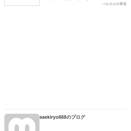
パルカルの葦笛
saekiryo888のブログ