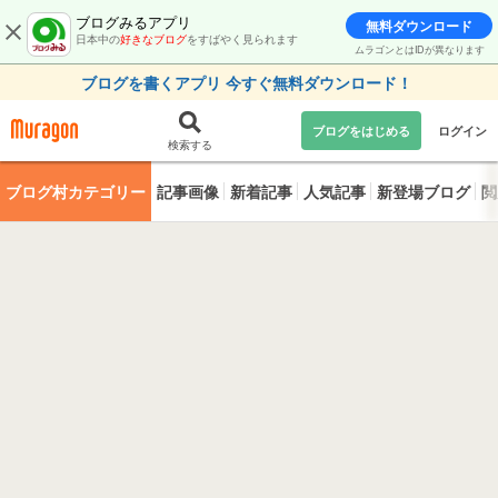
ブログみるアプリ
無料ダウンロード
日本中の
好きなブログ
をすばやく見られます
ムラゴンとはIDが異なります
ブログを書くアプリ 今すぐ無料ダウンロード！
ブログをはじめる
ログイン
検索する
ブログ村カテゴリー
記事画像
新着記事
人気記事
新登場ブログ
閲