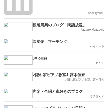
saekiryo888
松尾篤興のブログ「閑話放題」
Azzurro Mazzuola
吹奏楽 マーチング
ハイハット
3Violins
わたし
♪隠れ家ピアノ教室♪ 宮本佳奈
♪隠れ家ピアノ教室♪ 宮本佳奈
声楽・合唱と車好きのブログ
ちまきんぐ
スミレのピアノレッスン日記♪