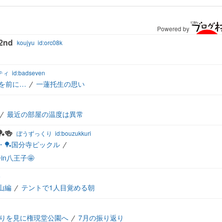
Powered by
nd
koujyu
id:orc08k
ティ
id:badseven
を前に…
一蓮托生の思い
最近の部屋の温度は異常
🍻
ぼうずっくり
id:bouzukkuri
/3・🏓国分寺ピックル
in八王子🤩
e
山編
テントで1人目覚める朝
りを見に権現堂公園へ
7月の振り返り