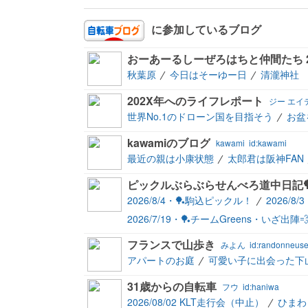
に参加しているブログ
おーあーるしーぜろはちと仲間たち 2
秋葉原
今日はそーゆー日
清瀧神社
202X年へのライフレポート
ジー エイ
世界No.1のドローン国を目指そう
お盆
kawamiのブログ
kawami
id:kawami
最近の親は小康状態
太郎君は阪神FAN
ピックルぶらぶらせんべろ道中日記🏓
2026/8/4・🏓駒込ピックル！
2026/8
2026/7/19・🏓チームGreens・いざ出陣
フランスで山歩き
みよん
id:randonneus
アパートのお庭
可愛い子に出会った下
31歳からの自転車
フウ
id:haniwa
2026/08/02 KLT走行会（中止）
ひまわ