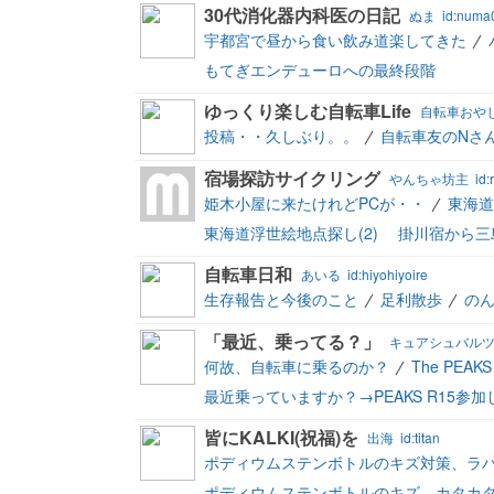
30代消化器内科医の日記
ぬま
id:numa
宇都宮で昼から食い飲み道楽してきた
もてぎエンデューロへの最終段階
ゆっくり楽しむ自転車Life
自転車おや
投稿・・久しぶり。。
自転車友のNさ
宿場探訪サイクリング
やんちゃ坊主
id
姫木小屋に来たけれどPCが・・
東海道
東海道浮世絵地点探し(2) 掛川宿から三
自転車日和
あいる
id:hiyohiyoire
生存報告と今後のこと
足利散歩
の
「最近、乗ってる？」
キュアシュバルツ
何故、自転車に乗るのか？
The PEA
最近乗っていますか？→PEAKS R15参加
皆にKALKI(祝福)を
出海
id:titan
ポディウムステンボトルのキズ対策、ラ
ポディウムステンボトルのキズ、カタカ