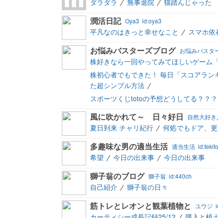
ダラダラ
無事退院
猫踏んじゃった
潤活日記
Oya3
id:oya3
平凡なのはきっと幸せなこと
スマホ依
お悩みバスターズブログ
お悩みバスタ
株好きなら一回やってみてほしいゲーム
株初心者でもできた！ 毎日「スコアランキ
た超シンプル方法
スポーツくじtotoの予想どうしてる？？？
風に吹かれて～ 日々好日
自然大好き
夏日到来 チャリ紀行
何処でもドア、更
多趣味な男の適当生活
適当生活
id:teki
希望
今日の出来事
今日の出来事
獅子翁のブログ
獅子翁
id:440ch
自己紹介
獅子翁の日々
筋トレとレオンと観葉植物と
ユウジ
カーティシー成長記録25/12
購入と植