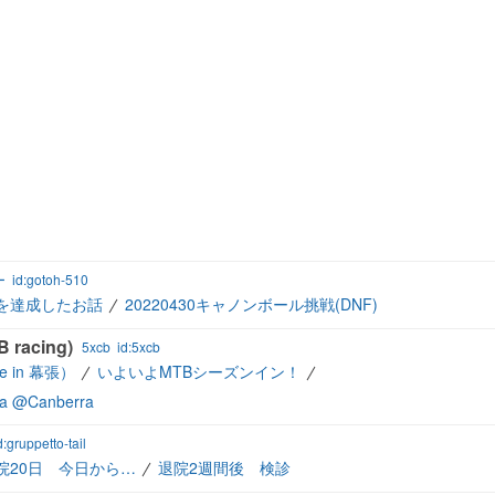
ー
id:gotoh-510
を達成したお話
20220430キャノンボール挑戦(DNF)
racing)
5xcb
id:5xcb
 in 幕張）
いよいよMTBシーズンイン！
ia @Canberra
d:gruppetto-tail
院20日 今日から…
退院2週間後 検診