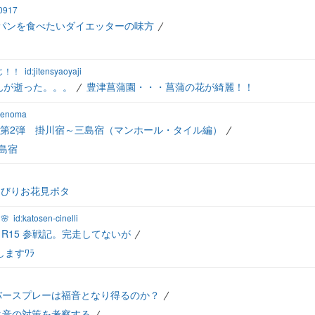
0917
パンを食べたいダイエッターの味方
じ！！
id:jitensyaoyaji
んが逝った。。。
豊津菖蒲園・・・菖蒲の花が綺麗！！
:renoma
第2弾 掛川宿～三島宿（マンホール・タイル編）
島宿
んびりお花見ポタ
🌸
id:katosen-cinelli
KS R15 参戦記。完走してないが
しますﾜﾗ
バースプレーは福音となり得るのか？
タ音の対策を考察する