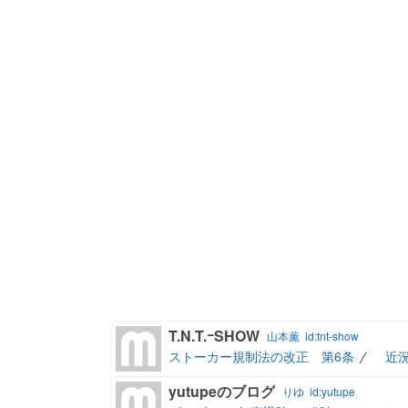
T.N.T.ｰSHOW
山本薫
id:tnt-show
ストーカー規制法の改正 第6条
近況
yutupeのブログ
りゆ
id:yutupe