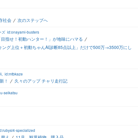
存社会
次のステップへ
ーズ
id:onayami-busters
「目指せ！初動ハンター！」が地味にハマる
ング上位＋初動ちゃんAI診断85点以上」だけで500万→3500万にし
人
id:mtbkaze
新！
久々のアップ チャリ走行記
tou-seikatsu
id:rubysl4-specialized
え替え
11月 観葉植物 購入品