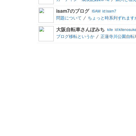
isam7のブログ
ISAM
id:isam7
問題について
ちょっと時系列ずれます
大阪自転車さんぽみち
kite
id:kitenosuk
ブログ移転というか
正蓮寺川公園自転