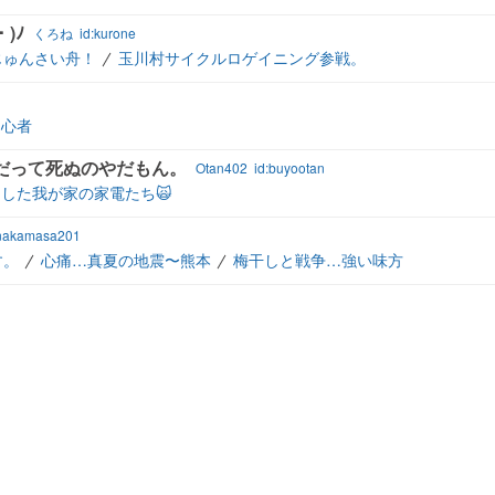
)ﾉ
くろね
id:kurone
じゅんさい舟！
玉川村サイクルロゲイニング参戦。
初心者
だって死ぬのやだもん。
Otan402
id:buyootan
した我が家の家電たち🙀
:nakamasa201
す。
心痛…真夏の地震〜熊本
梅干しと戦争…強い味方