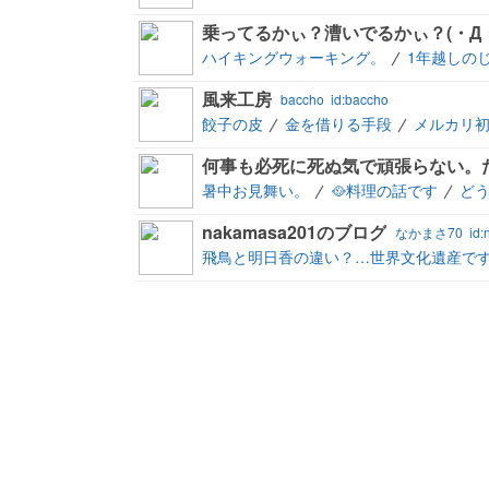
乗ってるかぃ？漕いでるかぃ？(・Д・
ハイキングウォーキング。
1年越しの
風来工房
baccho
id:baccho
餃子の皮
金を借りる手段
メルカリ
何事も必死に死ぬ気で頑張らない。
暑中お見舞い。
🥘料理の話です
どう
nakamasa201のブログ
なかまさ70
id
飛鳥と明日香の違い？…世界文化遺産で