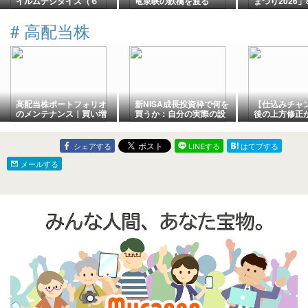
イルムデジタイズ（６
竜泉峡の鉄橋を渡る
まつり2026」
０）
（４）
キッチンカー
売・えぞ但馬
#
高配当株
餅まきも
高配当株ポートフォリオ
新NISA成長投資枠で何を
【仕込みチャ
のメンテナンス｜買い増
買うか：自分の実際の設
後の上方修正
す銘柄と株数はこう決め
定を公開します
定的』に思え
る
当株
シェアする
LINEする
はてブする
メールする