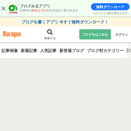
ブログみるアプリ
無料ダウンロード
日本中の
好きなブログ
をすばやく見られます
ムラゴンとはIDが異なります
ブログを書くアプリ 今すぐ無料ダウンロード！
ブログをはじめる
ログイン
検索する
記事画像
新着記事
人気記事
新登場ブログ
ブログ村カテゴリー
閲