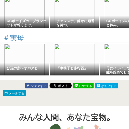
CCボーイズの、ブランケ
チェレステ、静かに順番
CCボーイズ
ットが乾くまで。
を待つ。
と休み。
#
実母
ひ孫の所へオバアと
「車椅子と歩行器」
母にイライラ
離を始めてし
シェアする
LINEする
はてブする
メールする