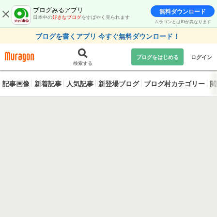
ブログみるアプリ
無料ダウンロード
日本中の
好きなブログ
をすばやく見られます
ムラゴンとはIDが異なります
ブログを書くアプリ 今すぐ無料ダウンロード！
ブログをはじめる
ログイン
検索する
記事画像
新着記事
人気記事
新登場ブログ
ブログ村カテゴリー
閲