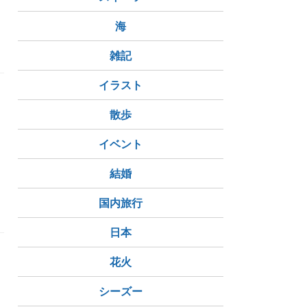
海
雑記
イラスト
散歩
イベント
結婚
国内旅行
日本
花火
シーズー