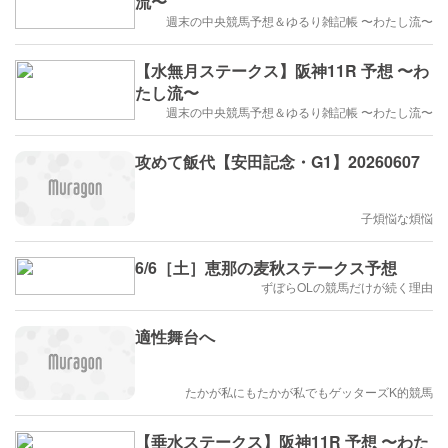
流〜
週末の中央競馬予想＆ゆるり雑記帳 〜わたし流〜
【水無月ステークス】阪神11R 予想 〜わ
たし流〜
週末の中央競馬予想＆ゆるり雑記帳 〜わたし流〜
攻めて飯代【安田記念・G1】20260607
子煩悩な煩悩
6/6［土］恵那の麦秋ステークス予想
ずぼらOLの競馬だけが続く理由
適性舞台へ
たかが私にもたかが私でもゲッターズK的競馬
【垂水ステークス】阪神11R 予想 〜わた