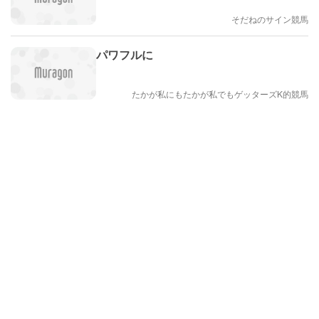
そだねのサイン競馬
パワフルに
たかが私にもたかが私でもゲッターズK的競馬