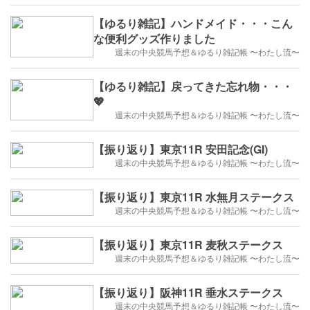
【ゆるり雑記】ハンドメイド・・・こん
な便利グッズ作りました
週末の中央競馬予想＆ゆるり雑記帳 〜わたし流〜
【ゆるり雑記】戻ってきた忘れ物・・・
💖
週末の中央競馬予想＆ゆるり雑記帳 〜わたし流〜
【振り返り】東京11R 安田記念(GI)
週末の中央競馬予想＆ゆるり雑記帳 〜わたし流〜
【振り返り】東京11R 水無月ステークス
週末の中央競馬予想＆ゆるり雑記帳 〜わたし流〜
【振り返り】東京11R 麦秋ステークス
週末の中央競馬予想＆ゆるり雑記帳 〜わたし流〜
【振り返り】阪神11R 垂水ステークス
週末の中央競馬予想＆ゆるり雑記帳 〜わたし流〜