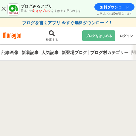
ブログみるアプリ
無料ダウンロード
日本中の
好きなブログ
をすばやく見られます
ムラゴンとはIDが異なります
ブログを書くアプリ 今すぐ無料ダウンロード！
ブログをはじめる
ログイン
検索する
記事画像
新着記事
人気記事
新登場ブログ
ブログ村カテゴリー
閲