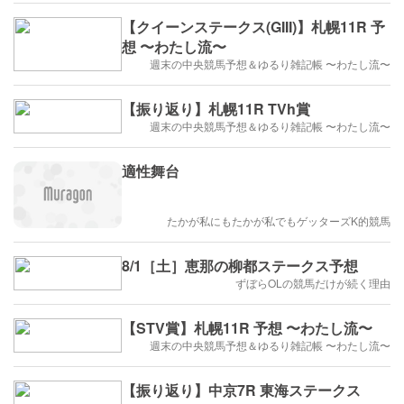
【クイーンステークス(GIII)】札幌11R 予
想 〜わたし流〜
週末の中央競馬予想＆ゆるり雑記帳 〜わたし流〜
【振り返り】札幌11R TVh賞
週末の中央競馬予想＆ゆるり雑記帳 〜わたし流〜
適性舞台
たかが私にもたかが私でもゲッターズK的競馬
8/1［土］恵那の柳都ステークス予想
ずぼらOLの競馬だけが続く理由
【STV賞】札幌11R 予想 〜わたし流〜
週末の中央競馬予想＆ゆるり雑記帳 〜わたし流〜
【振り返り】中京7R 東海ステークス