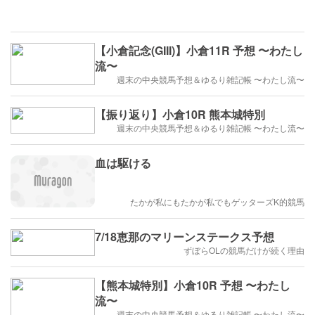
【小倉記念(GIII)】小倉11R 予想 〜わたし
流〜
週末の中央競馬予想＆ゆるり雑記帳 〜わたし流〜
【振り返り】小倉10R 熊本城特別
週末の中央競馬予想＆ゆるり雑記帳 〜わたし流〜
血は駆ける
たかが私にもたかが私でもゲッターズK的競馬
7/18恵那のマリーンステークス予想
ずぼらOLの競馬だけが続く理由
【熊本城特別】小倉10R 予想 〜わたし
流〜
週末の中央競馬予想＆ゆるり雑記帳 〜わたし流〜