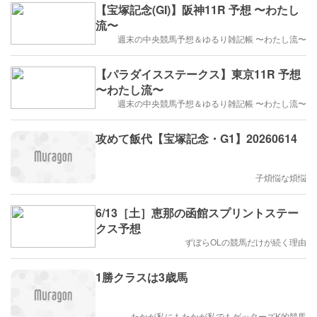
【宝塚記念(GI)】阪神11R 予想 〜わたし
流〜
週末の中央競馬予想＆ゆるり雑記帳 〜わたし流〜
【パラダイスステークス】東京11R 予想
〜わたし流〜
週末の中央競馬予想＆ゆるり雑記帳 〜わたし流〜
攻めて飯代【宝塚記念・G1】20260614
子煩悩な煩悩
6/13［土］恵那の函館スプリントステー
クス予想
ずぼらOLの競馬だけが続く理由
1勝クラスは3歳馬
たかが私にもたかが私でもゲッターズK的競馬