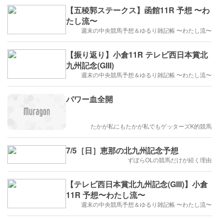
【五稜郭ステークス】函館11R 予想 〜わ
たし流〜
週末の中央競馬予想＆ゆるり雑記帳 〜わたし流〜
【振り返り】小倉11R テレビ西日本賞北
九州記念(GIII)
週末の中央競馬予想＆ゆるり雑記帳 〜わたし流〜
パワー血全開
たかが私にもたかが私でもゲッターズK的競馬
7/5［日］恵那の北九州記念予想
ずぼらOLの競馬だけが続く理由
【テレビ西日本賞北九州記念(GIII)】小倉
11R 予想〜わたし流〜
週末の中央競馬予想＆ゆるり雑記帳 〜わたし流〜