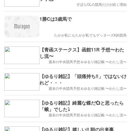
ずぼらOLの競馬だけが続く理由
1勝Cは3歳馬で
たかが私にもたかが私でもゲッターズK的競馬
【青函ステークス】函館11R 予想〜わた
し流〜
週末の中央競馬予想＆ゆるり雑記帳 〜わたし流〜
【ゆるり雑記】「頭痛持ち‼️」ではないけ
れど・・・
週末の中央競馬予想＆ゆるり雑記帳 〜わたし流〜
【ゆるり雑記】綺麗な蝶だ💞と思ったら
「蛾」でした⤵️
週末の中央競馬予想＆ゆるり雑記帳 〜わたし流〜
【ゆるり雑記】嬉しい‼️ 朝の出来事