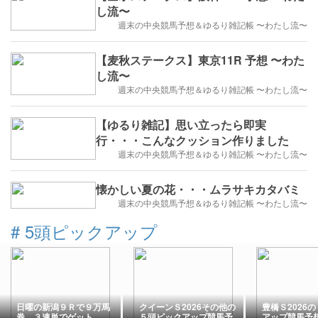
し流〜
週末の中央競馬予想＆ゆるり雑記帳 〜わたし流〜
【麦秋ステークス】東京11R 予想 〜わた
し流〜
週末の中央競馬予想＆ゆるり雑記帳 〜わたし流〜
【ゆるり雑記】思い立ったら即実
行・・・こんなクッション作りました
週末の中央競馬予想＆ゆるり雑記帳 〜わたし流〜
懐かしい夏の花・・・ムラサキカタバミ
週末の中央競馬予想＆ゆるり雑記帳 〜わたし流〜
#
5頭ピックアップ
日曜の新潟９Ｒで９万馬
クイーンＳ2026その他の
豊橋Ｓ2026
券、３連単でゲット
５頭ピックアップ競馬予
アップ競馬予